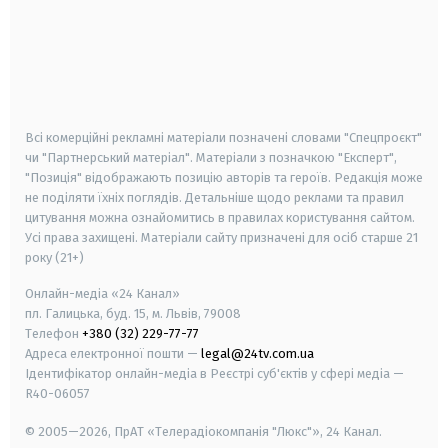
android
apple
smart tv
samsung smart tv
Всі комерційні рекламні матеріали позначені словами "Спецпроєкт"
чи "Партнерський матеріал". Матеріали з позначкою "Експерт",
"Позиція" відображають позицію авторів та героїв. Редакція може
не поділяти їхніх поглядів. Детальніше щодо реклами та правил
цитування можна ознайомитись в правилах користування сайтом.
Усі права захищені.
Матеріали сайту призначені для осіб старше
21
року (21+)
Онлайн-медіа «24 Канал»
пл. Галицька, буд. 15, м. Львів, 79008
Телефон
+380 (32) 229-77-77
Адреса електронної пошти —
legal@24tv.com.ua
Ідентифікатор онлайн-медіа в Реєстрі суб'єктів у сфері медіа —
R40-06057
© 2005—2026,
ПрАТ «Телерадіокомпанія "Люкс"», 24 Канал.