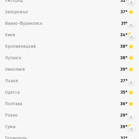
Ужгород
32°
Запорожье
37°
Ивано-Франковск
31°
Киев
34°
Кропивницкий
38°
Луганск
38°
Николаев
39°
Львов
27°
Одесса
35°
Полтава
36°
Ровно
29°
Сумы
39°
Тернополь
32°