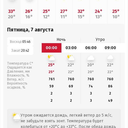
33°
26°
25°
27°
32°
24°
25°
20°
16°
12°
11°
15°
13°
10°
Пятница, 7 августа
Ночь
Утро
Восход:
05:46
00:00
03:00
06:00
09:00
1
Закат:
20:42
Температура С°
25°
22°
20°
22°
Ощущается как
Давление, мм
25°
22°
20°
22°
Влажность, %
761
760
760
760
Ветер, м/с
Вероятность
59
69
74
86
осадков, %
2
3
3
2
2
2
3
49
Утром ожидается дождь, легкий ветер до 5 м/с,
не забудьте взять зонт. Температура будет
колебаться от +20°C до +33°C. После обеда дождь