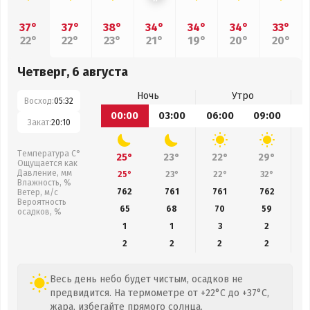
37°
37°
38°
34°
34°
34°
33°
22°
22°
23°
21°
19°
20°
20°
Четверг, 6 августа
Ночь
Утро
Восход:
05:32
00:00
03:00
06:00
09:00
1
Закат:
20:10
Температура С°
25°
23°
22°
29°
Ощущается как
Давление, мм
25°
23°
22°
32°
Влажность, %
762
761
761
762
Ветер, м/с
Вероятность
65
68
70
59
осадков, %
1
1
3
2
2
2
2
2
Весь день небо будет чистым, осадков не
предвидится. На термометре от +22°C до +37°C,
жара, избегайте прямого солнца.