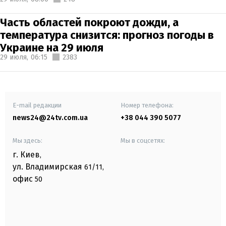
Часть областей покроют дожди, а
температура снизится: прогноз погоды в
Украине на 29 июля
29 июля,
06:15
2383
E-mail редакции
Номер телефона:
news24@24tv.com.ua
+38 044 390 5077
Мы здесь:
Мы в соцсетях:
г. Киев
,
ул. Владимирская
61/11,
офис
50