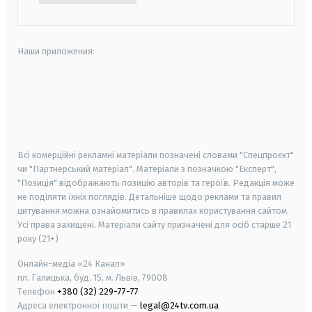
Наши приложения:
android
apple
smart tv
samsung smart tv
Всі комерційні рекламні матеріали позначені словами "Спецпроєкт"
чи "Партнерський матеріал". Матеріали з позначкою "Експерт",
"Позиція" відображають позицію авторів та героїв. Редакція може
не поділяти їхніх поглядів. Детальніше щодо реклами та правил
цитування можна ознайомитись в правилах користування сайтом.
Усі права захищені.
Матеріали сайту призначені для осіб старше
21
року (21+)
Онлайн-медіа «24 Канал»
пл. Галицька, буд. 15, м. Львів, 79008
Телефон
+380 (32) 229-77-77
Адреса електронної пошти —
legal@24tv.com.ua