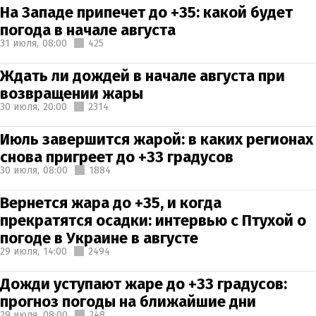
На Западе припечет до +35: какой будет
погода в начале августа
31 июля,
08:00
425
Ждать ли дождей в начале августа при
возвращении жары
30 июля,
20:00
2314
Июль завершится жарой: в каких регионах
снова пригреет до +33 градусов
30 июля,
08:00
1884
Вернется жара до +35, и когда
прекратятся осадки: интервью с Птухой о
погоде в Украине в августе
29 июля,
14:00
2494
Дожди уступают жаре до +33 градусов:
прогноз погоды на ближайшие дни
29 июля,
08:00
248