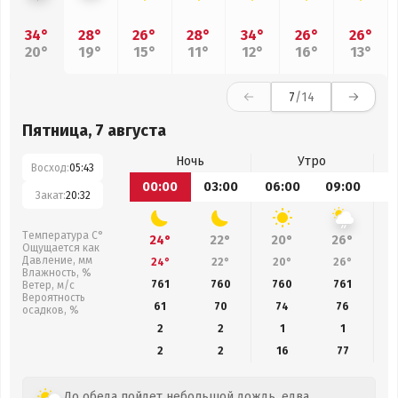
34°
28°
26°
28°
34°
26°
26°
20°
19°
15°
11°
12°
16°
13°
7
/14
Пятница, 7 августа
Ночь
Утро
Восход:
05:43
00:00
03:00
06:00
09:00
1
Закат:
20:32
Температура С°
24°
22°
20°
26°
Ощущается как
Давление, мм
24°
22°
20°
26°
Влажность, %
761
760
760
761
Ветер, м/с
Вероятность
61
70
74
76
осадков, %
2
2
1
1
2
2
16
77
До обеда пойдет небольшой дождь, едва