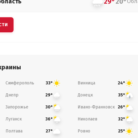
29°
20°
область
Обл
СТИ
краины
Симферополь
Винница
33°
24°
Днепр
Донецк
29°
35°
Запорожье
Ивано-Франковск
30°
26°
Луганск
Николаев
36°
32°
Полтава
Ровно
27°
25°