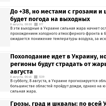
До +38, но местами с грозами и
будет погода на выходных
8 августа,
08:00
977
В эти выходные в Украине сильная жара начнет осл
прохождением холодного атмосферного фронта в 
ожидается понижение температуры воздуха, за ис
Крыма.
Похолодание идет в Украину, н
регионы будут страдать от жары
августа
8 августа,
06:46
1339
В субботу, 8 августа, в Украине прогнозируется об
большинстве областей пройдут дожди, однако на ю
сильная жара.
Грозы, град и шквалы: по всей