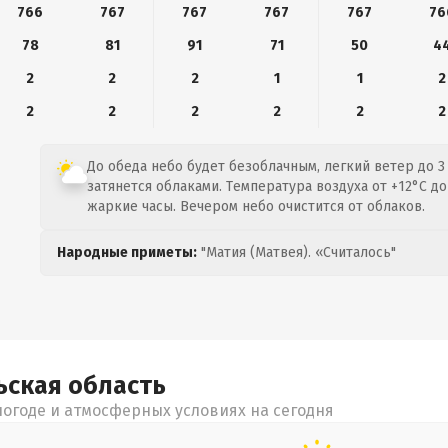
766
767
767
767
767
76
78
81
91
71
50
4
2
2
2
1
1
2
2
2
2
2
2
2
До обеда небо будет безоблачным, легкий ветер до 3
затянется облаками. Температура воздуха от +12°C до
жаркие часы. Вечером небо очистится от облаков.
Народные приметы:
"Матия (Матвея). «Считалось"
ьская
область
огоде и атмосферных условиях на сегодня