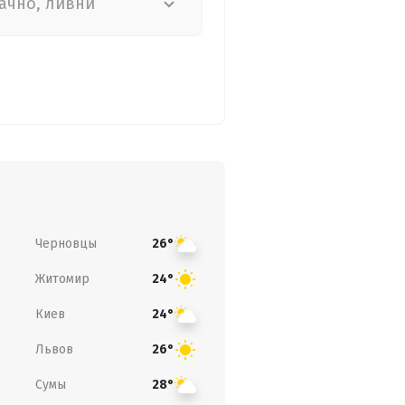
ачно, ливни
Черновцы
26°
Житомир
24°
Киев
24°
Львов
26°
Сумы
28°