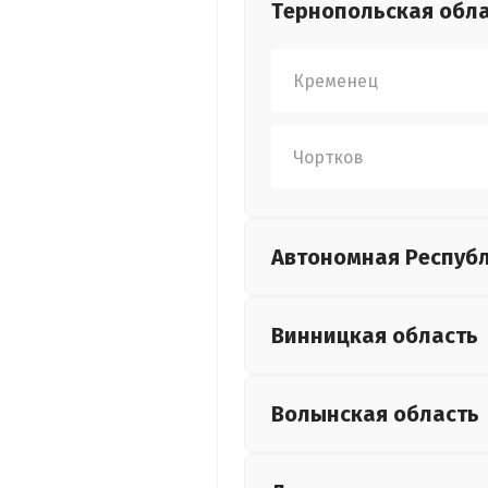
Тернопольская
обл
Кременец
Чортков
Автономная Респуб
Винницкая
область
Волынская
область