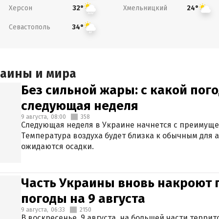
Херсон
Хмельницкий
32°
24°
Севастополь
34°
раины и мира
Без сильной жары: с какой пог
следующая неделя
9 августа,
08:00
358
Следующая неделя в Украине начнется с преимуще
Температура воздуха будет близка к обычным для а
ожидаются осадки.
Часть Украины вновь накроют 
погоды на 9 августа
9 августа,
06:33
2150
В воскресенье, 9 августа, на большей части терри