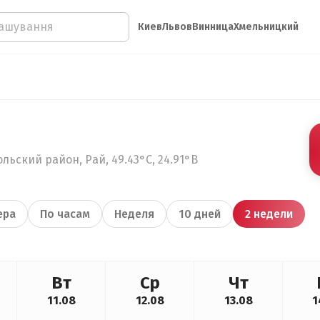
Киев
Львов
Винница
Хмельницкий
льский район, Рай, 49.43°С, 24.91°В
ера
По часам
Неделя
10 дней
2 недели
Вт
Ср
Чт
11.08
12.08
13.08
1