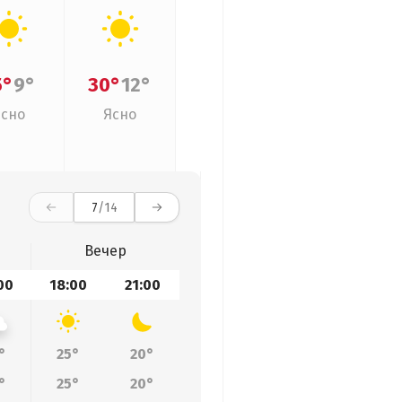
5°
9°
30°
12°
Ясно
Ясно
7
/14
Вечер
00
18:00
21:00
°
25°
20°
°
25°
20°