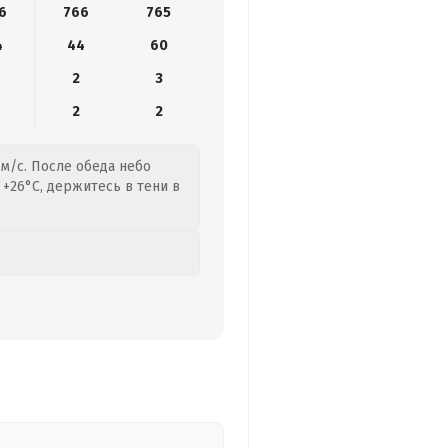
6
766
765
4
44
60
2
3
2
2
 м/с. После обеда небо
 +26°C, держитесь в тени в