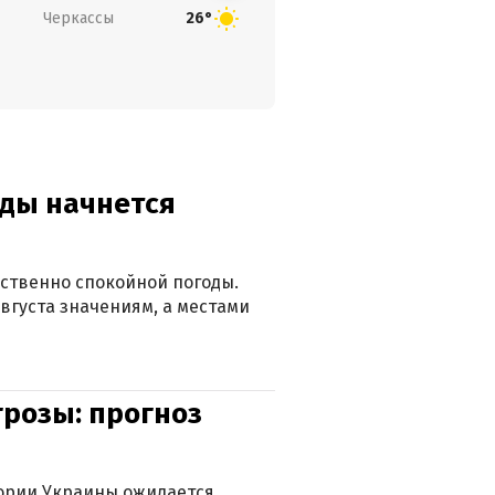
Черкассы
26°
оды начнется
ственно спокойной погоды.
вгуста значениям, а местами
грозы: прогноз
тории Украины ожидается