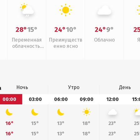
28°
15°
24°
10°
24°
9°
2
Переменная
Преимуществ
Облачно
облачность,
енно ясно
слабый дождь
Ночь
Утро
День
а
00:00
03:00
06:00
09:00
12:00
15:
16°
15°
13°
18°
23°
25
16°
15°
13°
18°
23°
25