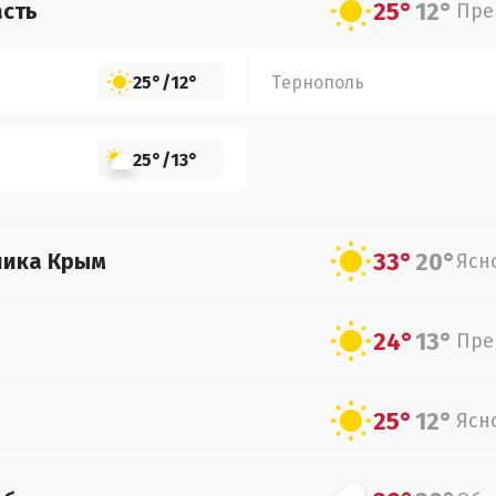
25°
12°
асть
Пре
25°
/
12°
Тернополь
25°
/
13°
33°
20°
лика Крым
Ясн
24°
13°
Пре
25°
12°
Ясн