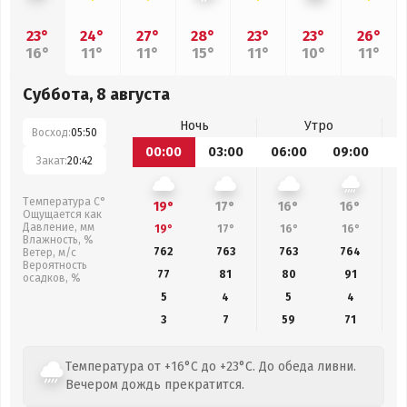
23°
24°
27°
28°
23°
23°
26°
16°
11°
11°
15°
11°
10°
11°
Суббота, 8 августа
Ночь
Утро
Восход:
05:50
00:00
03:00
06:00
09:00
1
Закат:
20:42
Температура С°
19°
17°
16°
16°
Ощущается как
Давление, мм
19°
17°
16°
16°
Влажность, %
762
763
763
764
Ветер, м/с
Вероятность
77
81
80
91
осадков, %
5
4
5
4
3
7
59
71
Температура от +16°C до +23°C. До обеда ливни.
Вечером дождь прекратится.