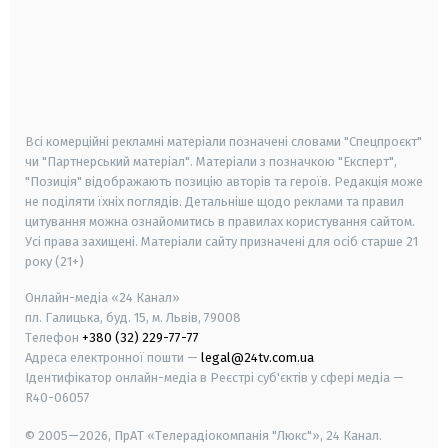
android
apple
smart tv
samsung smart tv
Всі комерційні рекламні матеріали позначені словами "Спецпроєкт"
чи "Партнерський матеріал". Матеріали з позначкою "Експерт",
"Позиція" відображають позицію авторів та героїв. Редакція може
не поділяти їхніх поглядів. Детальніше щодо реклами та правил
цитування можна ознайомитись в правилах користування сайтом.
Усі права захищені.
Матеріали сайту призначені для осіб старше
21
року (21+)
Онлайн-медіа «24 Канал»
пл. Галицька, буд. 15, м. Львів, 79008
Телефон
+380 (32) 229-77-77
Адреса електронної пошти —
legal@24tv.com.ua
Ідентифікатор онлайн-медіа в Реєстрі суб'єктів у сфері медіа —
R40-06057
© 2005—2026,
ПрАТ «Телерадіокомпанія "Люкс"», 24 Канал.