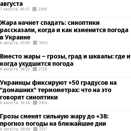
августа
7 августа,
06:21
2390
Жара начнет спадать: синоптики
рассказали, когда и как изменится погода
в Украине
6 августа,
20:00
1042
Вместо жары – грозы, град и шквалы: где и
когда ухудшится погода
6 августа,
18:54
2129
Украинцы фиксируют +50 градусов на
"домашних" термометрах: что на это
говорят синоптики
6 августа,
16:46
2354
Грозы сменят сильную жару до +38:
прогноз погоды на ближайшие дни
6 августа,
08:00
3357