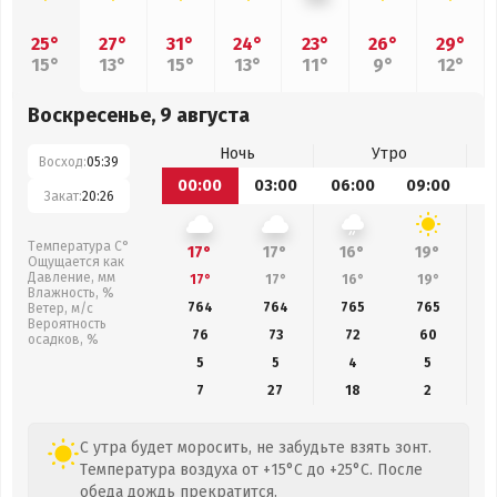
25°
27°
31°
24°
23°
26°
29°
15°
13°
15°
13°
11°
9°
12°
Воскресенье, 9 августа
Ночь
Утро
Восход:
05:39
00:00
03:00
06:00
09:00
1
Закат:
20:26
Температура С°
17°
17°
16°
19°
Ощущается как
Давление, мм
17°
17°
16°
19°
Влажность, %
764
764
765
765
Ветер, м/с
Вероятность
76
73
72
60
осадков, %
5
5
4
5
7
27
18
2
С утра будет моросить, не забудьте взять зонт.
Температура воздуха от +15°C до +25°C. После
обеда дождь прекратится.