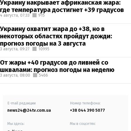
Украину накрывает африканская жара:
где температура достигнет +39 градусов
4 августа,
07:33
915
Украину охватит жара до +38, но в
некоторых областях пройдут дожди:
прогноз погоды на 3 августа
3 августа,
09:27
10995
От жары +40 градусов до ливней со
шквалами: прогноз погоды на неделю
3 августа,
08:00
5466
E-mail редакции
Номер телефона:
news24@24tv.com.ua
+38 044 390 5077
Мы здесь:
Мы в соцсетях: