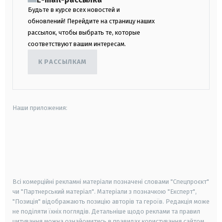
Будьте в курсе всех новостей и
обновлений! Перейдите на страницу наших
рассылок, чтобы выбрать те, которые
соответствуют вашим интересам.
К РАССЫЛКАМ
Наши приложения:
android
apple
smart tv
samsung smart tv
Всі комерційні рекламні матеріали позначені словами "Спецпроєкт"
чи "Партнерський матеріал". Матеріали з позначкою "Експерт",
"Позиція" відображають позицію авторів та героїв. Редакція може
не поділяти їхніх поглядів. Детальніше щодо реклами та правил
цитування можна ознайомитись в правилах користування сайтом.