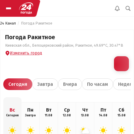
24 Канал
Погода Ракитное
Погода Ракитное
Киевская обл., Белоцерковский район, Ракитное, 49.69°С, 30.47°В
Изменить город
Сегодня
Завтра
Вчера
По часам
Недел
Вс
Пн
Вт
Ср
Чт
Пт
Сб
Сегодня
Завтра
11.08
12.08
13.08
14.08
15.08