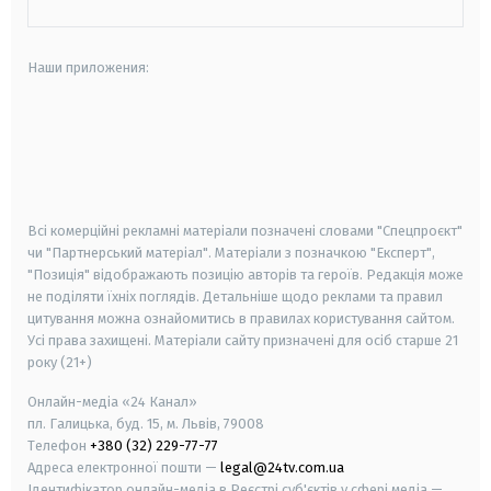
Наши приложения:
android
apple
smart tv
samsung smart tv
Всі комерційні рекламні матеріали позначені словами "Спецпроєкт"
чи "Партнерський матеріал". Матеріали з позначкою "Експерт",
"Позиція" відображають позицію авторів та героїв. Редакція може
не поділяти їхніх поглядів. Детальніше щодо реклами та правил
цитування можна ознайомитись в правилах користування сайтом.
Усі права захищені.
Матеріали сайту призначені для осіб старше
21
року (21+)
Онлайн-медіа «24 Канал»
пл. Галицька, буд. 15, м. Львів, 79008
Телефон
+380 (32) 229-77-77
Адреса електронної пошти —
legal@24tv.com.ua
Ідентифікатор онлайн-медіа в Реєстрі суб'єктів у сфері медіа —