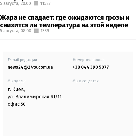
5 августа,
20:00
11527
Жара не спадает: где ожидаются грозы и
снизится ли температура на этой неделе
5 августа,
08:00
1339
E-mail редакции
Номер телефона:
news24@24tv.com.ua
+38 044 390 5077
Мы здесь:
Мы в соцсетях:
г. Киев
,
ул. Владимирская
61/11,
офис
50