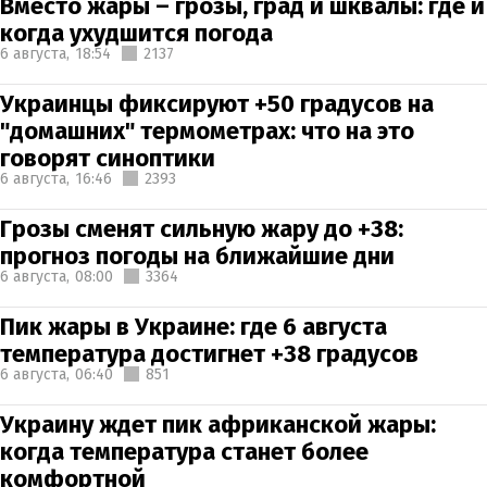
Вместо жары – грозы, град и шквалы: где и
когда ухудшится погода
6 августа,
18:54
2137
Украинцы фиксируют +50 градусов на
"домашних" термометрах: что на это
говорят синоптики
6 августа,
16:46
2393
Грозы сменят сильную жару до +38:
прогноз погоды на ближайшие дни
6 августа,
08:00
3364
Пик жары в Украине: где 6 августа
температура достигнет +38 градусов
6 августа,
06:40
851
Украину ждет пик африканской жары:
когда температура станет более
комфортной