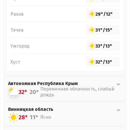
Рахов
29°
/
12°
Тячев
31°
/
15°
Ужгород
33°
/
13°
Хуст
32°
/
13°
Автономная Республика Крым
Переменная облачность, слабый
32°
20°
дождь
Винницкая
область
28°
11°
Ясно