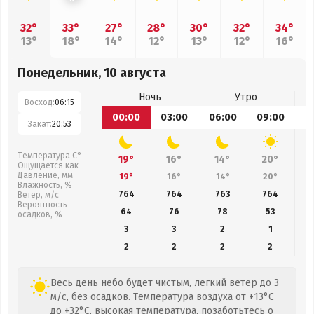
32°
33°
27°
28°
30°
32°
34°
13°
18°
14°
12°
13°
12°
16°
Понедельник, 10 августа
Ночь
Утро
Восход:
06:15
00:00
03:00
06:00
09:00
1
Закат:
20:53
Температура С°
19°
16°
14°
20°
Ощущается как
Давление, мм
19°
16°
14°
20°
Влажность, %
764
764
763
764
Ветер, м/с
Вероятность
64
76
78
53
осадков, %
3
3
2
1
2
2
2
2
Весь день небо будет чистым, легкий ветер до 3
м/с, без осадков. Температура воздуха от +13°C
до +32°C, высокая температура, позаботьтесь о