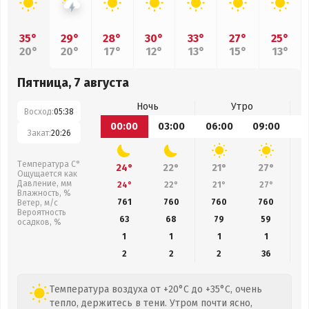
35°
29°
28°
30°
33°
27°
25°
20°
20°
17°
12°
13°
15°
13°
Пятница, 7 августа
Ночь
Утро
Восход:
05:38
00:00
03:00
06:00
09:00
1
Закат:
20:26
Температура С°
24°
22°
21°
27°
Ощущается как
Давление, мм
24°
22°
21°
27°
Влажность, %
761
760
760
760
Ветер, м/с
Вероятность
63
68
79
59
осадков, %
1
1
1
1
2
2
2
36
Температура воздуха от +20°C до +35°C, очень
тепло, держитесь в тени. Утром почти ясно,