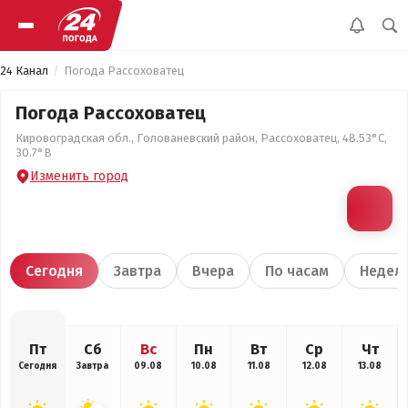
24 Канал
Погода Рассоховатец
Погода Рассоховатец
Кировоградская обл., Голованевский район, Рассоховатец, 48.53°С,
30.7°В
Изменить город
Сегодня
Завтра
Вчера
По часам
Недел
Пт
Сб
Вс
Пн
Вт
Ср
Чт
Сегодня
Завтра
09.08
10.08
11.08
12.08
13.08