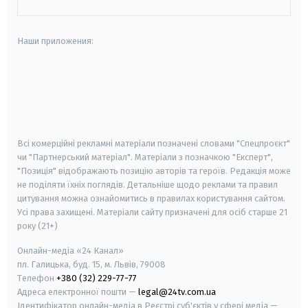
Наши приложения:
android
apple
smart tv
samsung smart tv
Всі комерційні рекламні матеріали позначені словами "Спецпроєкт"
чи "Партнерський матеріал". Матеріали з позначкою "Експерт",
"Позиція" відображають позицію авторів та героїв. Редакція може
не поділяти їхніх поглядів. Детальніше щодо реклами та правил
цитування можна ознайомитись в правилах користування сайтом.
Усі права захищені.
Матеріали сайту призначені для осіб старше
21
року (21+)
Онлайн-медіа «24 Канал»
пл. Галицька, буд. 15, м. Львів, 79008
Телефон
+380 (32) 229-77-77
Адреса електронної пошти —
legal@24tv.com.ua
Ідентифікатор онлайн-медіа в Реєстрі суб'єктів у сфері медіа —