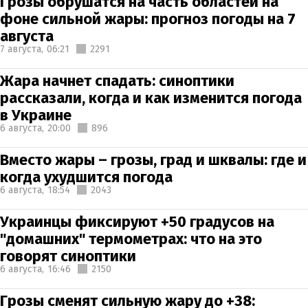
Грозы обрушатся на часть областей на
фоне сильной жары: прогноз погоды на 7
августа
7 августа,
06:21
2291
Жара начнет спадать: синоптики
рассказали, когда и как изменится погода
в Украине
6 августа,
20:00
896
Вместо жары – грозы, град и шквалы: где и
когда ухудшится погода
6 августа,
18:54
2043
Украинцы фиксируют +50 градусов на
"домашних" термометрах: что на это
говорят синоптики
6 августа,
16:46
2150
Грозы сменят сильную жару до +38: