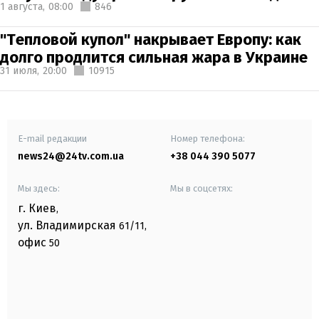
1 августа,
08:00
846
"Тепловой купол" накрывает Европу: как
долго продлится сильная жара в Украине
31 июля,
20:00
10915
E-mail редакции
Номер телефона:
news24@24tv.com.ua
+38 044 390 5077
Мы здесь:
Мы в соцсетях:
г. Киев
,
ул. Владимирская
61/11,
офис
50