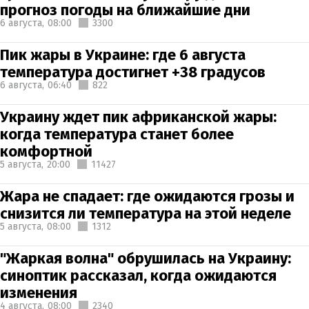
прогноз погоды на ближайшие дни
6 августа,
08:00
3300
Пик жары в Украине: где 6 августа
температура достигнет +38 градусов
6 августа,
06:40
822
Украину ждет пик африканской жары:
когда температура станет более
комфортной
5 августа,
20:00
11427
Жара не спадает: где ожидаются грозы и
снизится ли температура на этой неделе
5 августа,
08:00
1312
"Жаркая волна" обрушилась на Украину:
синоптик рассказал, когда ожидаются
изменения
4 августа,
08:00
2340