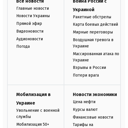
Все новости
Война России с
Главные новости
Украиной
Новости Украины
Ракетные обстрелы
Прямой эфир
Карта боевых действий
Видеоновости
Мирные переговоры
Аудионовости
Воздушная тревога в
Украине
Погода
Массированная атака по
Украине
Взрывы в России
Потери врага
Мобилизация в
Новости экономики
Цена нефти
Украине
Курсы валют
Увольнение с военной
службы
Финансовые новости
Мобилизация 50+
Тарифы на