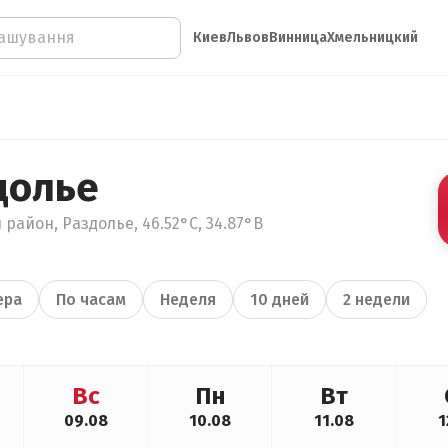
Киев
Львов
Винница
Хмельницкий
долье
район, Раздолье, 46.52°С, 34.87°В
ера
По часам
Неделя
10 дней
2 недели
Вс
Пн
Вт
09.08
10.08
11.08
1