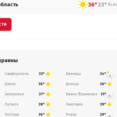
36°
23°
область
Ясн
СТИ
краины
Симферополь
Винница
33°
34°
Днепр
Донецк
36°
36°
Запорожье
Ивано-Франковск
37°
31°
Луганск
Николаев
38°
39°
Полтава
Ровно
36°
29°