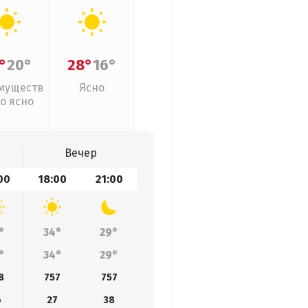
°
20°
28°
16°
муществ
Ясно
о ясно
Вечер
00
18:00
21:00
°
34°
29°
°
34°
29°
8
757
757
6
27
38