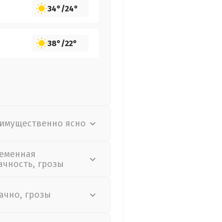
34°
/
24°
38°
/
22°
имущественно ясно
еменная
ачность, грозы
ачно, грозы