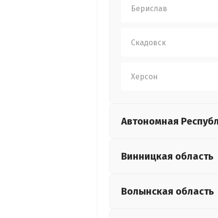
Берислав
Скадовск
Херсон
Автономная Респуб
Винницкая
область
Волынская
область