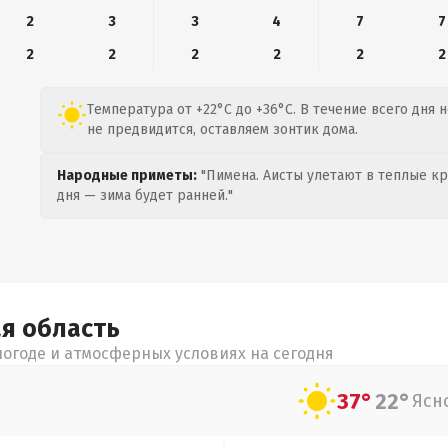
2
3
3
4
7
7
2
2
2
2
2
2
Температура от +22°C до +36°C. В течение всего дня 
не предвидится, оставляем зонтик дома.
Народные приметы:
"Пимена. Аисты улетают в теплые кра
дня — зима будет ранней."
ая
область
огоде и атмосферных условиях на сегодня
37°
22°
Ясн