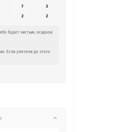
7
3
2
2
небо будет чистым, осадков
я. Если улетели до этого
о