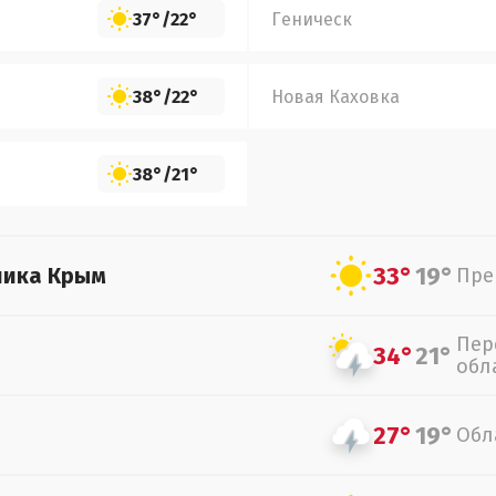
37°
/
22°
Геническ
38°
/
22°
Новая Каховка
38°
/
21°
33°
19°
лика Крым
Пре
Пер
34°
21°
обл
27°
19°
Обл