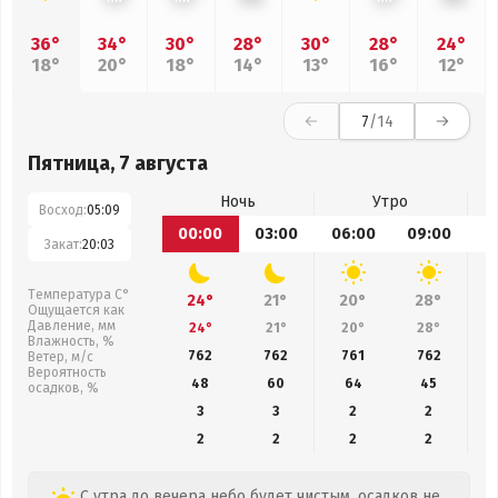
36°
34°
30°
28°
30°
28°
24°
18°
20°
18°
14°
13°
16°
12°
7
/14
Пятница, 7 августа
Ночь
Утро
Восход:
05:09
00:00
03:00
06:00
09:00
1
Закат:
20:03
Температура С°
24°
21°
20°
28°
Ощущается как
Давление, мм
24°
21°
20°
28°
Влажность, %
762
762
761
762
Ветер, м/с
Вероятность
48
60
64
45
осадков, %
3
3
2
2
2
2
2
2
С утра до вечера небо будет чистым, осадков не