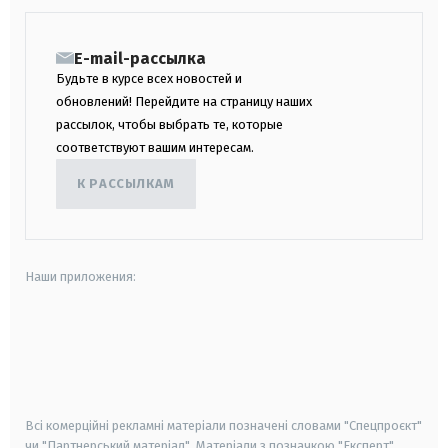
E-mail-рассылка
Будьте в курсе всех новостей и
обновлений! Перейдите на страницу наших
рассылок, чтобы выбрать те, которые
соответствуют вашим интересам.
К РАССЫЛКАМ
Наши приложения:
android
apple
smart tv
samsung smart tv
Всі комерційні рекламні матеріали позначені словами "Спецпроєкт"
чи "Партнерський матеріал". Матеріали з позначкою "Експерт",