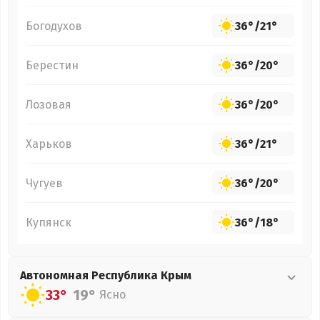
Богодухов
36°
/
21°
Берестин
36°
/
20°
Лозовая
36°
/
20°
Харьков
36°
/
21°
Чугуев
36°
/
20°
Купянск
36°
/
18°
Автономная Республика Крым
33°
19°
Ясно