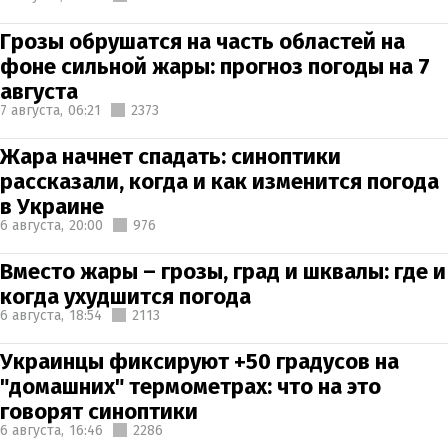
Грозы обрушатся на часть областей на
фоне сильной жары: прогноз погоды на 7
августа
7 августа,
06:21
2373
Жара начнет спадать: синоптики
рассказали, когда и как изменится погода
в Украине
6 августа,
20:00
976
Вместо жары – грозы, град и шквалы: где и
когда ухудшится погода
6 августа,
18:54
2113
Украинцы фиксируют +50 градусов на
"домашних" термометрах: что на это
говорят синоптики
6 августа,
16:46
2286