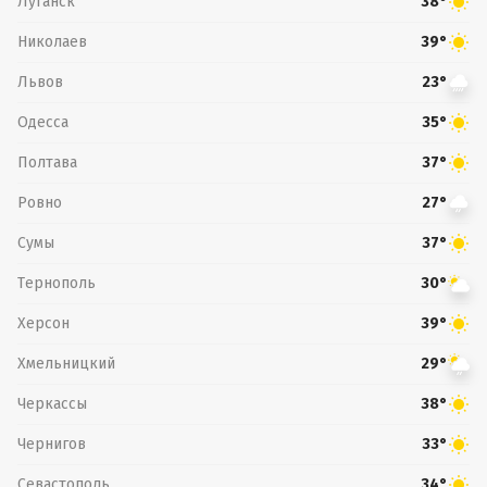
Луганск
38°
Николаев
39°
Львов
23°
Одесса
35°
Полтава
37°
Ровно
27°
Сумы
37°
Тернополь
30°
Херсон
39°
Хмельницкий
29°
Черкассы
38°
Чернигов
33°
Севастополь
34°