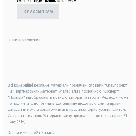
соответствуют вашим интересам.
К РАССЫЛКАМ
Наши приложения:
android
apple
smart tv
samsung smart tv
Всі комерційні рекламні матеріали позначені словами "Спецпроєкт"
чи "Партнерський матеріал". Матеріали з позначкою "Експерт",
"Позиція" відображають позицію авторів та героїв. Редакція може
не поділяти їхніх поглядів. Детальніше щодо реклами та правил
цитування можна ознайомитись в правилах користування сайтом.
Усі права захищені.
Матеріали сайту призначені для осіб старше
21
року (21+)
Онлайн-медіа «24 Канал»