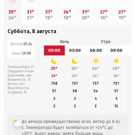
35°
31°
31°
34°
31°
27°
27°
24°
21°
19°
19°
20°
16°
15°
Суббота, 8 августа
Ночь
Утро
Восход:
05:34
00:00
03:00
06:00
09:00
1
Закат:
20:08
Температура С°
25°
25°
24°
29°
Ощущается как
Давление, мм
25°
25°
24°
30°
Влажность, %
758
757
757
757
Ветер, м/с
Вероятность
57
58
54
57
осадков, %
2
3
4
3
2
2
2
12
До вечера преимущественно ясно, ветер до 6 м/
с. Температура будет колебаться от +24°C до
+35°C, будет жарко, пейте больше воды.