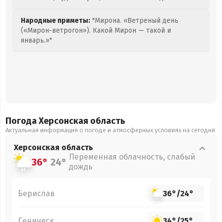
Народные приметы:
"Мирона. «Ветреный день
(«Мирон-ветрогон»). Какой Мирон — такой и
январь.»"
Погода Херсонская
область
Актуальная информация о погоде и атмосферных условиях на сегодня
Херсонская
область
Переменная облачность, слабый
36°
24°
дождь
Берислав
36°
/
24°
Геническ
34°
/
25°