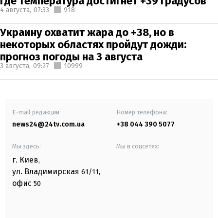
где температура достигнет +39 градусов
4 августа,
07:33
918
Украину охватит жара до +38, но в
некоторых областях пройдут дожди:
прогноз погоды на 3 августа
3 августа,
09:27
10999
E-mail редакции
Номер телефона:
news24@24tv.com.ua
+38 044 390 5077
Мы здесь:
Мы в соцсетях:
г. Киев
,
ул. Владимирская
61/11,
офис
50