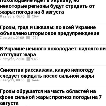
Похолодание идет в Украину, но
некоторые регионы будут страдать от
жары: погода на 8 августа
8 августа,
06:46
1344
Грозы, град и шквалы: по всей Украине
объявлено штормовое предупреждение
7 августа,
21:00
1964
В Украине немного похолодает: надолго ли
отступит жара
7 августа,
20:00
9379
Синоптик рассказала, какую непогоду
следует ожидать после сильной жары
7 августа,
08:00
2444
Грозы обрушатся на часть областей на
фоне сильной жары: прогноз погоды на 7
августа