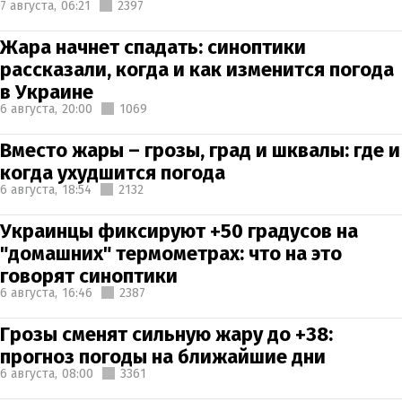
7 августа,
06:21
2397
Жара начнет спадать: синоптики
рассказали, когда и как изменится погода
в Украине
6 августа,
20:00
1069
Вместо жары – грозы, град и шквалы: где и
когда ухудшится погода
6 августа,
18:54
2132
Украинцы фиксируют +50 градусов на
"домашних" термометрах: что на это
говорят синоптики
6 августа,
16:46
2387
Грозы сменят сильную жару до +38:
прогноз погоды на ближайшие дни
6 августа,
08:00
3361