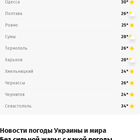
Одесса
30°
Полтава
26°
Ровно
25°
Сумы
28°
Тернополь
26°
Харьков
28°
Хмельницкий
24°
Черкассы
26°
Чернигов
24°
Севастополь
34°
Новости погоды Украины и мира
Без сильной жары: с какой погоды