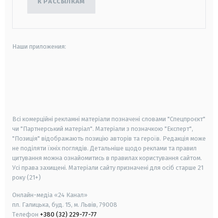
К РАССЫЛКАМ
Наши приложения:
android
apple
smart tv
samsung smart tv
Всі комерційні рекламні матеріали позначені словами "Спецпроєкт"
чи "Партнерський матеріал". Матеріали з позначкою "Експерт",
"Позиція" відображають позицію авторів та героїв. Редакція може
не поділяти їхніх поглядів. Детальніше щодо реклами та правил
цитування можна ознайомитись в правилах користування сайтом.
Усі права захищені.
Матеріали сайту призначені для осіб старше
21
року (21+)
Онлайн-медіа «24 Канал»
пл. Галицька, буд. 15, м. Львів, 79008
Телефон
+380 (32) 229-77-77