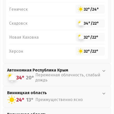
Геническ
32°
/
24°
Скадовск
34°
/
22°
Новая Каховка
32°
/
22°
Херсон
32°
/
22°
Автономная Республика Крым
Переменная облачность, слабый
34°
20°
дождь
Винницкая
область
24°
13°
Преимущественно ясно