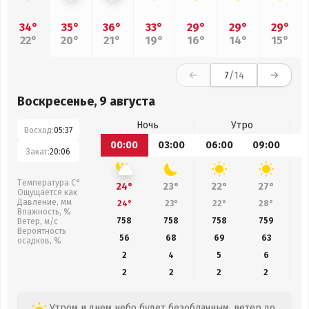
34°
35°
36°
33°
29°
29°
29°
22°
20°
21°
19°
16°
14°
15°
7
/14
Воскресенье, 9 августа
Ночь
Утро
Восход:
05:37
00:00
03:00
06:00
09:00
1
Закат:
20:06
Температура С°
24°
23°
22°
27°
Ощущается как
Давление, мм
24°
23°
22°
28°
Влажность, %
758
758
758
759
Ветер, м/с
Вероятность
56
68
69
63
осадков, %
2
4
5
6
2
2
2
2
Утром и днем небо будет безоблачным, ветер до