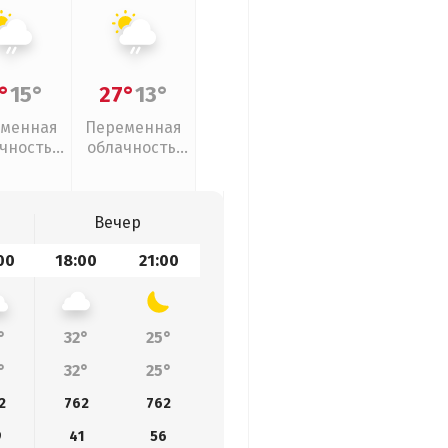
°
15°
27°
13°
менная
Переменная
чность,
облачность,
ый дождь
слабый дождь
Вечер
00
18:00
21:00
°
32°
25°
°
32°
25°
2
762
762
9
41
56