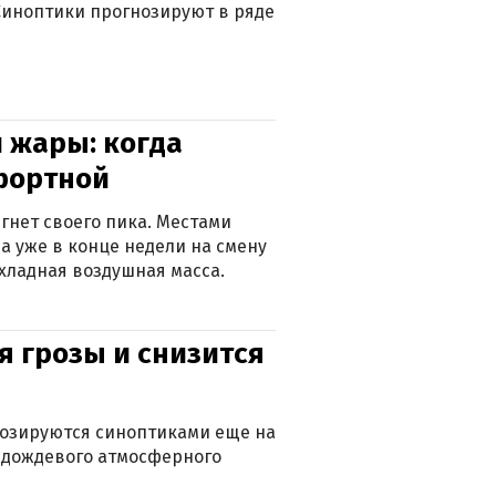
. Синоптики прогнозируют в ряде
 жары: когда
фортной
гнет своего пика. Местами
 а уже в конце недели на смену
хладная воздушная масса.
я грозы и снизится
нозируются синоптиками еще на
д дождевого атмосферного