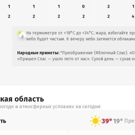
1
1
1
0
2
1
2
2
2
2
2
4
На термометре от +18°C до +34°C, жара, избегайте пр
небо будет чистым. К вечеру небо затянется облаками
Народные приметы:
"Преображение (Яблочный Спас). «О
«Пришел Спас — ушло лето от нас». Сухой день — сухая о
ская
область
огоде и атмосферных условиях на сегодня
39°
19°
ть
Пре