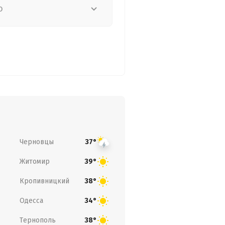
о
Черновцы
37°
Житомир
39°
Кропивницкий
38°
Одесса
34°
Тернополь
38°