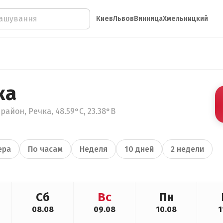
Киев
Львов
Винница
Хмельницкий
ка
район, Речка, 48.59°С, 23.38°В
ера
По часам
Неделя
10 дней
2 недели
Сб
Вс
Пн
08.08
09.08
10.08
1