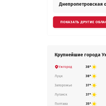
Днепропетровская
ПОКАЗАТЬ ДРУГИЕ ОБЛА
Крупнейшие города У
Ужгород
38°
Луцк
38°
Запорожье
37°
Луганск
37°
Полтава
35°