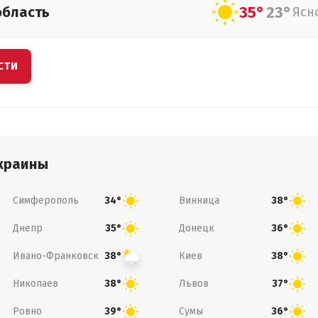
35°
23°
область
Ясн
СТИ
краины
Симферополь
Винница
34°
38°
Днепр
Донецк
35°
36°
Ивано-Франковск
Киев
38°
38°
Николаев
Львов
38°
37°
Ровно
Сумы
39°
36°