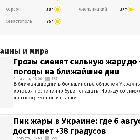
Херсон
Хмельницкий
38°
37°
Севастополь
35°
раины и мира
Грозы сменят сильную жару до 
погоды на ближайшие дни
6 августа,
08:00
325
В ближайшие дни в большинстве областей Украины
которая постепенно будет спадать. Наряду со сн
кратковременные осадки.
Пик жары в Украине: где 6 авг
достигнет +38 градусов
6 августа,
06:40
559