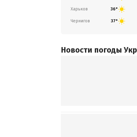
Харьков
36°
Чернигов
37°
Новости погоды Ук