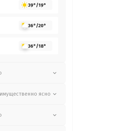
39°
/
19°
36°
/
20°
36°
/
18°
о
имущественно ясно
о