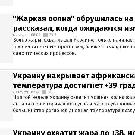
"Жаркая волна" обрушилась на
рассказал, когда ожидаются и
4 августа,
08:00
2313
Волна жары, охватившая Украину, только начинает
предварительным прогнозам, ближе к выходным н
синоптических процессов.
Украину накрывает африканска
температура достигнет +39 гра
4 августа,
07:33
900
На этой неделе Украину охватит мощная волна жа
антициклон и горячая воздушная масса субтропиче
большинстве регионов дневная температура воздух
Украину охватит жара до +38, н