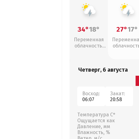
34°
18°
27°
17°
Переменная
Переменн
облачность,
облачность
грозы
грозы
Четверг, 6 августа
Восход:
Закат:
06:07
20:58
Температура С°
Ощущается как
Давление, мм
Влажность, %
Ветер, м/с