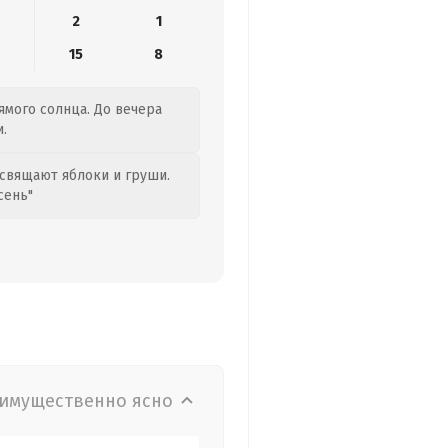
2
1
15
8
ямого солнца. До вечера
.
свящают яблоки и груши.
сень"
имущественно ясно