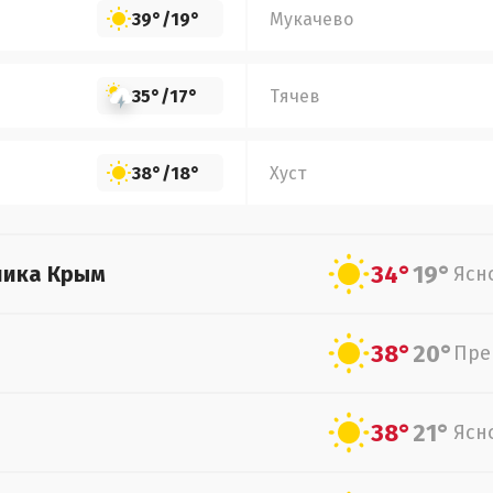
39°
/
19°
Мукачево
35°
/
17°
Тячев
38°
/
18°
Хуст
34°
19°
лика Крым
Ясн
38°
20°
Пре
38°
21°
Ясн