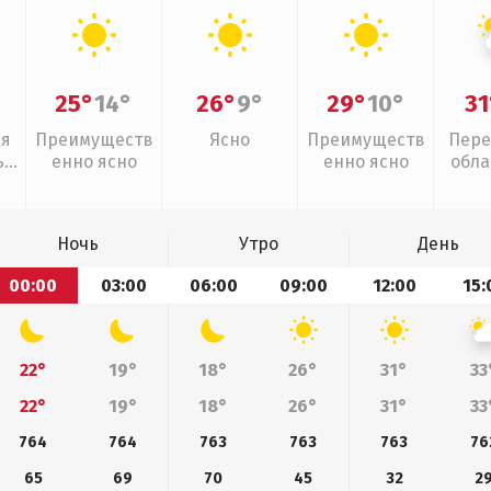
25°
14°
26°
9°
29°
10°
31
ая
Преимуществ
Ясно
Преимуществ
Пере
,
енно ясно
енно ясно
обла
слаб
Ночь
Утро
День
00:00
03:00
06:00
09:00
12:00
15:
22°
19°
18°
26°
31°
33
22°
19°
18°
26°
31°
33
764
764
763
763
763
76
65
69
70
45
32
2