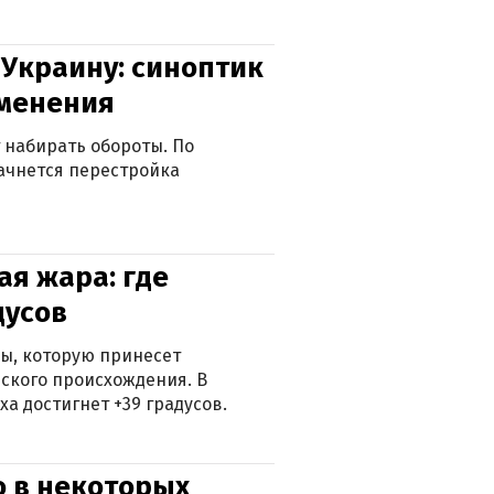
 Украину: синоптик
зменения
 набирать обороты. По
ачнется перестройка
я жара: где
дусов
ры, которую принесет
ского происхождения. В
а достигнет +39 градусов.
о в некоторых