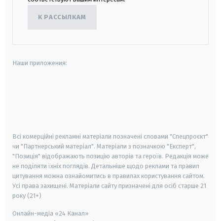
К РАССЫЛКАМ
Наши приложения:
android
apple
smart tv
samsung smart tv
Всі комерційні рекламні матеріали позначені словами "Спецпроєкт"
чи "Партнерський матеріал". Матеріали з позначкою "Експерт",
"Позиція" відображають позицію авторів та героїв. Редакція може
не поділяти їхніх поглядів. Детальніше щодо реклами та правил
цитування можна ознайомитись в правилах користування сайтом.
Усі права захищені.
Матеріали сайту призначені для осіб старше
21
року (21+)
Онлайн-медіа «24 Канал»