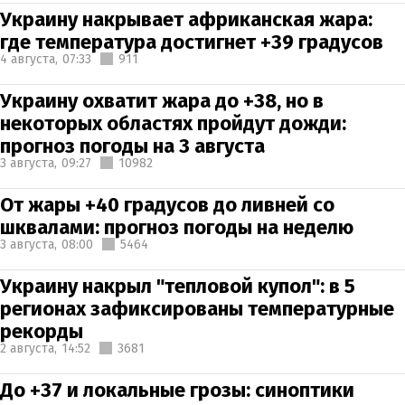
Украину накрывает африканская жара:
где температура достигнет +39 градусов
4 августа,
07:33
911
Украину охватит жара до +38, но в
некоторых областях пройдут дожди:
прогноз погоды на 3 августа
3 августа,
09:27
10982
От жары +40 градусов до ливней со
шквалами: прогноз погоды на неделю
3 августа,
08:00
5464
Украину накрыл "тепловой купол": в 5
регионах зафиксированы температурные
рекорды
2 августа,
14:52
3681
До +37 и локальные грозы: синоптики