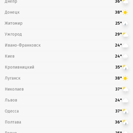
Днепр
36°
Донецк
38°
Житомир
25°
Ужгород
29°
Ивано-Франковск
24°
Киев
24°
Кропивницкий
35°
Луганск
38°
Николаев
37°
Львов
24°
Одесса
37°
Полтава
36°