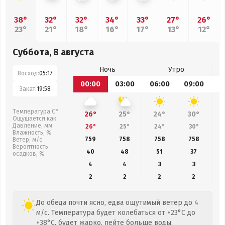
38°
32°
32°
34°
33°
27°
26°
23°
21°
18°
16°
17°
13°
12°
Суббота, 8 августа
Ночь
Утро
Восход:
05:17
00:00
03:00
06:00
09:00
1
Закат:
19:58
Температура С°
26°
25°
24°
30°
Ощущается как
Давление, мм
26°
25°
24°
30°
Влажность, %
759
758
758
758
Ветер, м/с
Вероятность
40
48
51
37
осадков, %
4
4
3
3
2
2
2
2
До обеда почти ясно, едва ощутимый ветер до 4
м/с. Температура будет колебаться от +23°C до
+38°C, будет жарко, пейте больше воды.