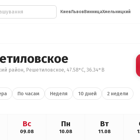
Киев
Львов
Винница
Хмельницкий
етиловское
ий район, Решетиловское, 47.58°С, 36.34°В
ера
По часам
Неделя
10 дней
2 недели
Вс
Пн
Вт
09.08
10.08
11.08
1