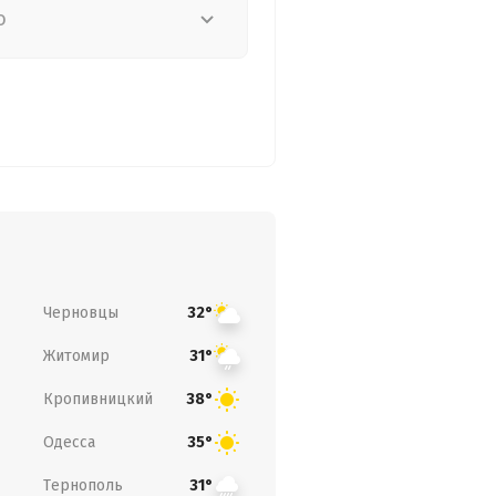
о
Черновцы
32°
Житомир
31°
Кропивницкий
38°
Одесса
35°
Тернополь
31°