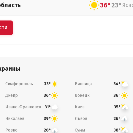
36°
23°
область
Ясн
СТИ
краины
Симферополь
Винница
33°
34°
Днепр
Донецк
36°
36°
Ивано-Франковск
Киев
31°
35°
Николаев
Львов
39°
26°
Ровно
Сумы
28°
38°