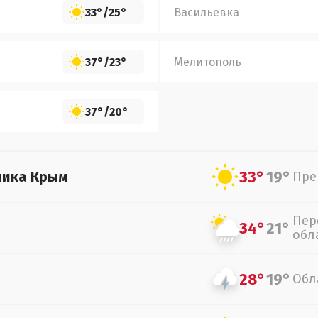
33°
/
25°
Васильевка
37°
/
23°
Мелитополь
37°
/
20°
33°
19°
лика Крым
Пре
Пер
34°
21°
обл
28°
19°
Обл