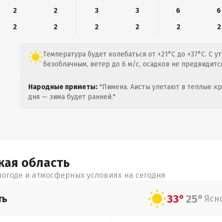
2
2
3
3
6
6
2
2
2
2
2
2
Температура будет колебаться от +21°C до +37°C. С у
безоблачным, ветер до 6 м/с, осадков не предвидится
Народные приметы:
"Пимена. Аисты улетают в теплые кра
дня — зима будет ранней."
кая
область
огоде и атмосферных условиях на сегодня
33°
25°
ть
Ясн