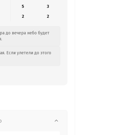
5
3
2
2
тра до вечера небо будет
.
я. Если улетели до этого
о