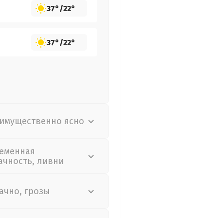
37°
/
22°
37°
/
22°
имущественно ясно
еменная
ачность, ливни
ачно, грозы