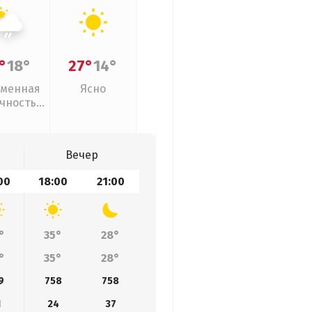
°
18°
27°
14°
менная
Ясно
чность,
ый дождь
Вечер
00
18:00
21:00
°
35°
28°
°
35°
28°
9
758
758
1
24
37