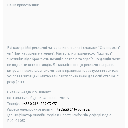
Наши приложения:
android
apple
smart tv
samsung smart tv
Всі комерційні рекламні матеріали позначені словами "Спецпроєкт"
чи "Партнерський матеріал". Матеріали з позначкою "Експерт",
"Позиція" відображають позицію авторів та героїв. Редакція може
не поділяти їхніх поглядів. Детальніше щодо реклами та правил
цитування можна ознайомитись в правилах користування сайтом.
Усі права захищені.
Матеріали сайту призначені для осіб старше
21
року (21+)
Онлайн-медіа «24 Канал»
пл. Галицька, буд. 15, м. Львів, 79008
Телефон
+380 (32) 229-77-77
Адреса електронної пошти —
legal@24tv.com.ua
Ідентифікатор онлайн-медіа в Реєстрі суб'єктів у сфері медіа —
R40-06057