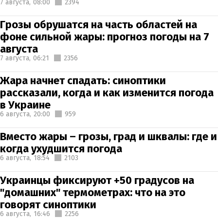
7 августа,
08:00
2394
Грозы обрушатся на часть областей на
фоне сильной жары: прогноз погоды на 7
августа
7 августа,
06:21
2356
Жара начнет спадать: синоптики
рассказали, когда и как изменится погода
в Украине
6 августа,
20:00
959
Вместо жары – грозы, град и шквалы: где и
когда ухудшится погода
6 августа,
18:54
2103
Украинцы фиксируют +50 градусов на
"домашних" термометрах: что на это
говорят синоптики
6 августа,
16:46
2256