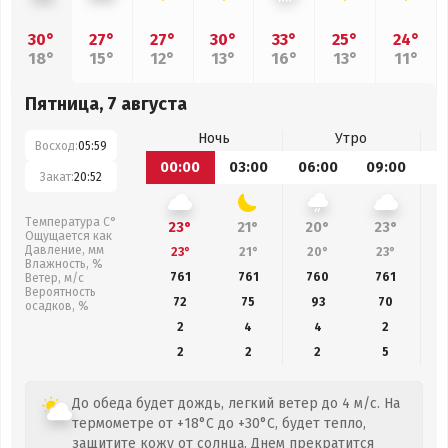
30°
27°
27°
30°
33°
25°
24°
18°
15°
12°
13°
16°
13°
11°
Пятница, 7 августа
Ночь
Утро
Восход:
05:59
00:00
03:00
06:00
09:00
1
Закат:
20:52
Температура С°
23°
21°
20°
23°
Ощущается как
Давление, мм
23°
21°
20°
23°
Влажность, %
761
761
760
761
Ветер, м/с
Вероятность
72
75
93
70
осадков, %
2
4
4
2
2
2
2
5
До обеда будет дождь, легкий ветер до 4 м/с. На
термометре от +18°C до +30°C, будет тепло,
защитите кожу от солнца. Днем прекратится