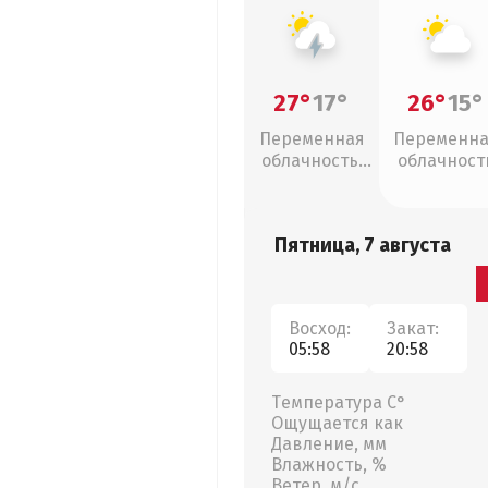
27°
17°
26°
15°
Переменная
Переменн
облачность,
облачност
грозы
Пятница, 7 августа
Восход:
Закат:
05:58
20:58
Температура С°
Ощущается как
Давление, мм
Влажность, %
Ветер, м/с