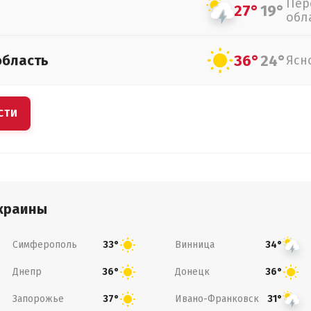
Пер
27°
19°
обл
36°
24°
область
Ясн
СТИ
краины
Симферополь
Винница
33°
34°
Днепр
Донецк
36°
36°
Запорожье
Ивано-Франковск
37°
31°