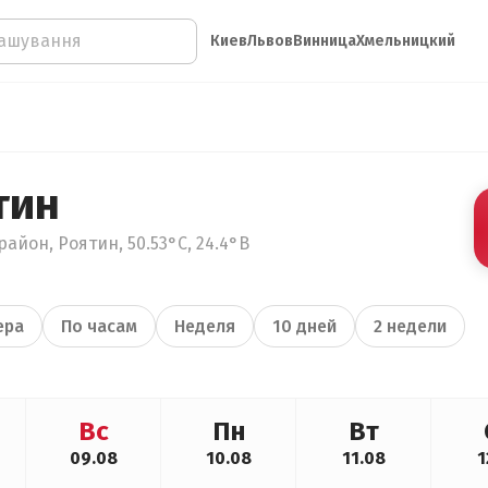
Киев
Львов
Винница
Хмельницкий
тин
айон, Роятин, 50.53°С, 24.4°В
ера
По часам
Неделя
10 дней
2 недели
Вс
Пн
Вт
09.08
10.08
11.08
1