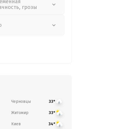
еменная
ачность, грозы
о
Черновцы
33°
Житомир
33°
Киев
34°