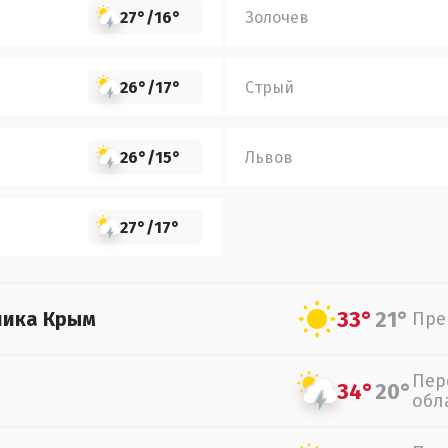
27°
/
16°
Золочев
26°
/
17°
Стрый
26°
/
15°
Львов
27°
/
17°
33°
21°
лика Крым
Пре
Пер
34°
20°
обл