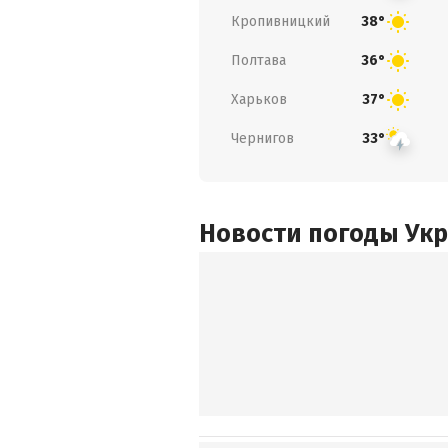
Кропивницкий
38°
Полтава
36°
Харьков
37°
Чернигов
33°
Новости погоды Ук