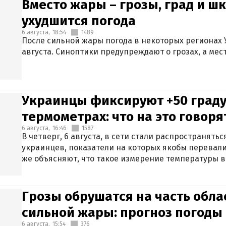
Вместо жары – грозы, град и шк
ухудшится погода
6 августа,
18:54
1489
После сильной жары погода в некоторых регионах 
августа. Синоптики предупреждают о грозах, а мес
Украинцы фиксируют +50 граду
термометрах: что на это говор
6 августа,
16:46
1587
В четверг, 6 августа, в сети стали распространят
украинцев, показатели на которых якобы перевали
же объясняют, что такое измерение температуры в
Грозы обрушатся на часть обла
сильной жары: прогноз погоды 
6 августа,
15:54
376