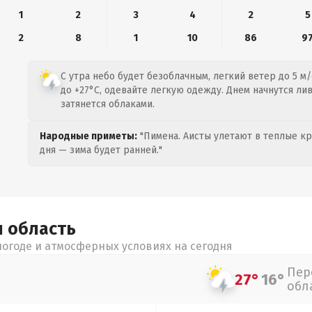
1
2
3
4
2
5
2
8
1
10
86
9
С утра небо будет безоблачным, легкий ветер до 5 м/
до +27°C, одевайте легкую одежду. Днем начнутся лив
затянется облаками.
Народные приметы:
"Пимена. Аисты улетают в теплые кра
дня — зима будет ранней."
я
область
огоде и атмосферных условиях на сегодня
Пер
27°
16°
обл