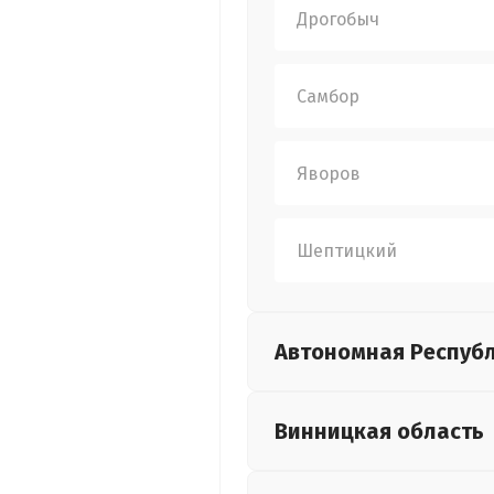
Дрогобыч
Самбор
Яворов
Шептицкий
Автономная Респуб
Винницкая
область