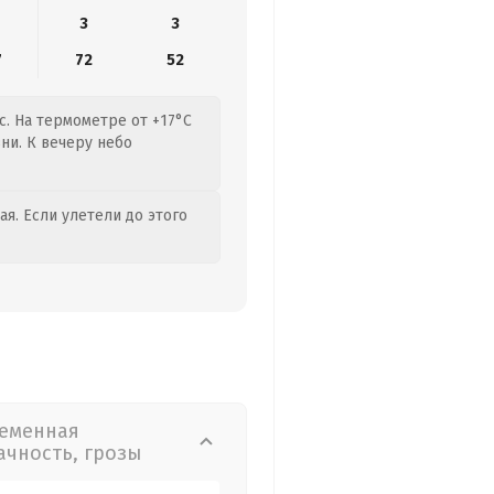
3
3
7
72
52
с. На термометре от +17°C
ни. К вечеру небо
я. Если улетели до этого
еменная
ачность, грозы