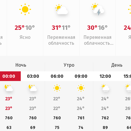
25°
10°
31°
11°
30°
16°
24
ая
Ясно
Переменная
Переменная
ь
облачность
облачность,
грозы
Ночь
Утро
День
00:00
03:00
06:00
09:00
12:00
15:
23°
23°
22°
24°
24°
26
23°
23°
22°
24°
24°
26
760
760
760
761
762
76
63
69
75
74
89
6