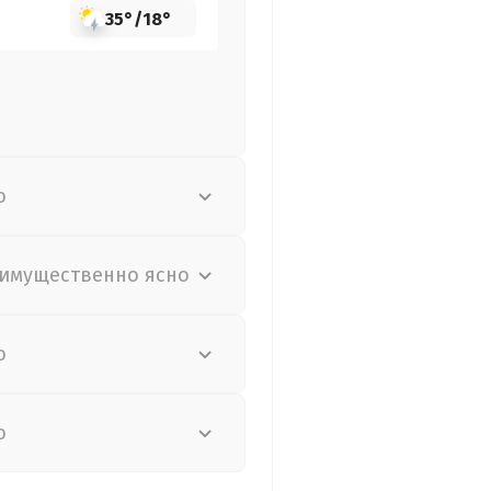
35°
/
18°
о
имущественно ясно
о
о