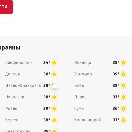
СТИ
краины
Симферополь
Винница
34°
38°
Донецк
Житомир
36°
39°
Ивано-Франковск
Киев
38°
38°
Николаев
Львов
38°
37°
Ровно
Сумы
39°
36°
Херсон
Хмельницкий
38°
37°
Севастополь
35°