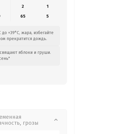
2
1
9
65
5
 до +39°C, жара, избегайте
ром прекратится дождь.
свящают яблоки и груши.
сень"
еменная
ачность, грозы