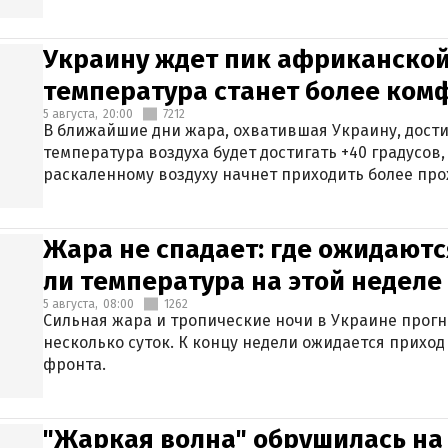
Украину ждет пик африканской
температура станет более ком
5 августа,
20:00
7212
В ближайшие дни жара, охватившая Украину, дости
температура воздуха будет достигать +40 градусов,
раскаленному воздуху начнет приходить более про
Жара не спадает: где ожидаютс
ли температура на этой неделе
5 августа,
08:00
1262
Сильная жара и тропические ночи в Украине прог
несколько суток. К концу недели ожидается прихо
фронта.
"Жаркая волна" обрушилась на