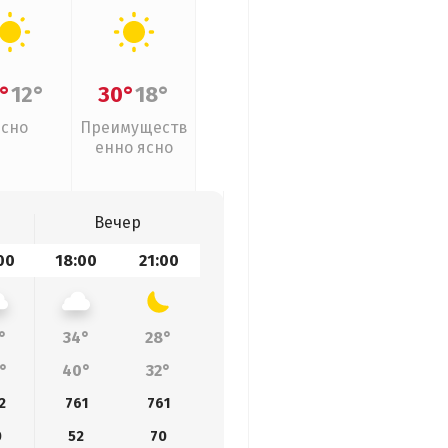
°
12°
30°
18°
Ясно
Преимуществ
енно ясно
Вечер
00
18:00
21:00
°
34°
28°
°
40°
32°
2
761
761
0
52
70