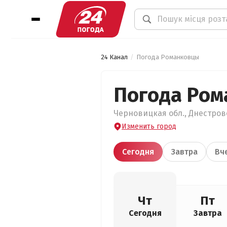
24 Канал
Погода Романковцы
Погода Ро
Черновицкая обл., Днестровс
Изменить город
Сегодня
Завтра
Вч
Чт
Пт
Сегодня
Завтра