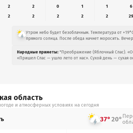
2
2
0
1
1
6
2
2
2
2
2
2
Утром небо будет безоблачным. Температура от +19°C
прямого солнца. После обеда начнет моросить. Вече
Народные приметы:
"Преображение (Яблочный Спас). «О
«Пришел Спас — ушло лето от нас». Сухой день — сухая о
цкая
область
огоде и атмосферных условиях на сегодня
Пер
37°
20°
ть
обл