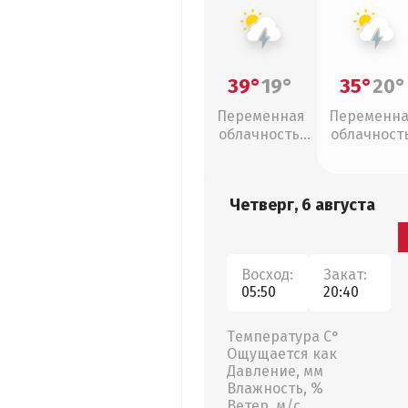
39°
19°
35°
20°
Переменная
Переменн
облачность,
облачность
грозы
грозы
Четверг, 6 августа
Восход:
Закат:
05:50
20:40
Температура С°
Ощущается как
Давление, мм
Влажность, %
Ветер, м/с