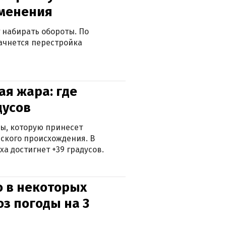
зменения
 набирать обороты. По
ачнется перестройка
я жара: где
дусов
ры, которую принесет
ского происхождения. В
а достигнет +39 градусов.
о в некоторых
оз погоды на 3