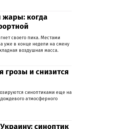
 жары: когда
фортной
гнет своего пика. Местами
 а уже в конце недели на смену
хладная воздушная масса.
я грозы и снизится
нозируются синоптиками еще на
д дождевого атмосферного
 Украину: синоптик