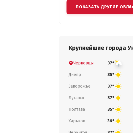
ПОКАЗАТЬ ДРУГИЕ ОБЛА
Крупнейшие города У
Черновцы
37°
Днепр
35°
Запорожье
37°
Луганск
37°
Полтава
35°
Харьков
36°
Чернигов
37°