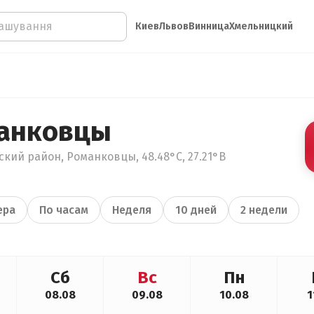
Киев
Львов
Винница
Хмельницкий
манковцы
кий район, Романковцы, 48.48°С, 27.21°В
ера
По часам
Неделя
10 дней
2 недели
Сб
Вс
Пн
08.08
09.08
10.08
1