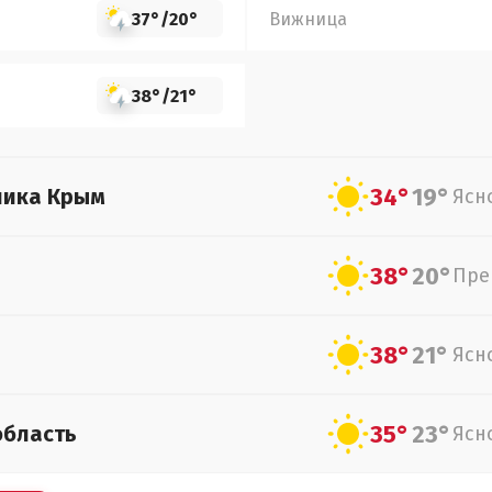
37°
/
20°
Вижница
38°
/
21°
34°
19°
лика Крым
Ясн
38°
20°
Пре
38°
21°
Ясн
35°
23°
область
Ясн