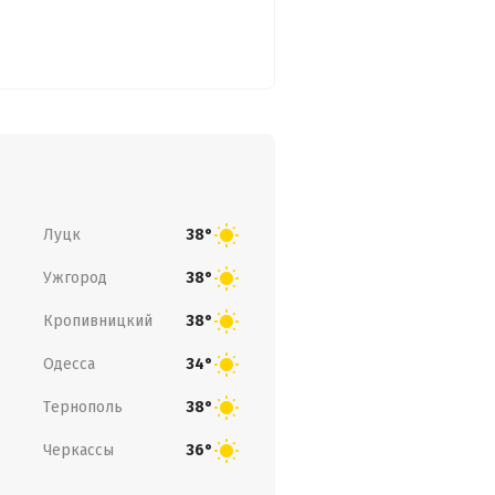
Луцк
38°
Ужгород
38°
Кропивницкий
38°
Одесса
34°
Тернополь
38°
Черкассы
36°