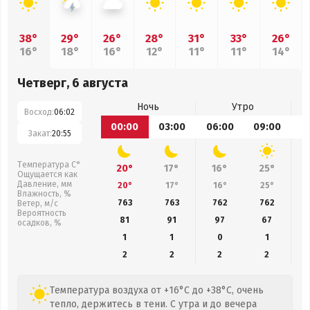
38°
29°
26°
28°
31°
33°
26°
16°
18°
16°
12°
11°
11°
14°
Четверг, 6 августа
Ночь
Утро
Восход:
06:02
00:00
03:00
06:00
09:00
1
Закат:
20:55
Температура С°
20°
17°
16°
25°
Ощущается как
Давление, мм
20°
17°
16°
25°
Влажность, %
763
763
762
762
Ветер, м/с
Вероятность
81
91
97
67
осадков, %
1
1
0
1
2
2
2
2
Температура воздуха от +16°C до +38°C, очень
тепло, держитесь в тени. С утра и до вечера