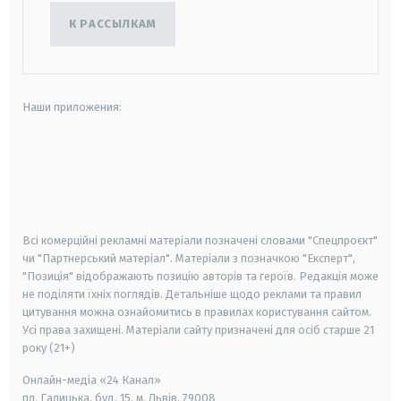
К РАССЫЛКАМ
Наши приложения:
android
apple
smart tv
samsung smart tv
Всі комерційні рекламні матеріали позначені словами "Спецпроєкт"
чи "Партнерський матеріал". Матеріали з позначкою "Експерт",
"Позиція" відображають позицію авторів та героїв. Редакція може
не поділяти їхніх поглядів. Детальніше щодо реклами та правил
цитування можна ознайомитись в правилах користування сайтом.
Усі права захищені.
Матеріали сайту призначені для осіб старше
21
року (21+)
Онлайн-медіа «24 Канал»
пл. Галицька, буд. 15, м. Львів, 79008