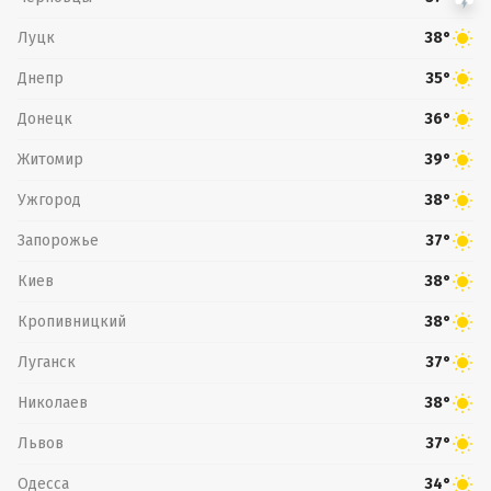
Луцк
38°
Днепр
35°
Донецк
36°
Житомир
39°
Ужгород
38°
Запорожье
37°
Киев
38°
Кропивницкий
38°
Луганск
37°
Николаев
38°
Львов
37°
Одесса
34°