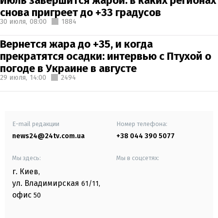
Июль завершится жарой: в каких регионах
снова пригреет до +33 градусов
30 июля,
08:00
1884
Вернется жара до +35, и когда
прекратятся осадки: интервью с Птухой о
погоде в Украине в августе
29 июля,
14:00
2494
E-mail редакции
Номер телефона:
news24@24tv.com.ua
+38 044 390 5077
Мы здесь:
Мы в соцсетях:
г. Киев
,
ул. Владимирская
61/11,
офис
50