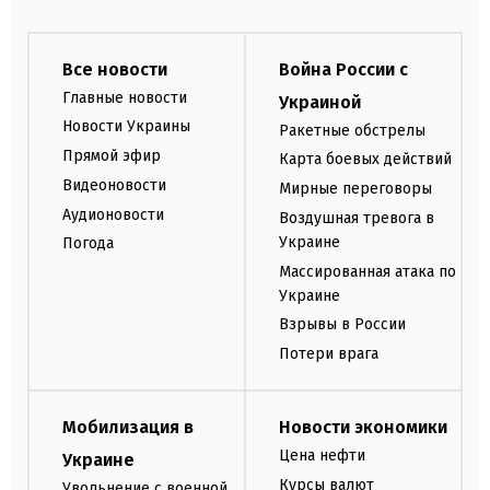
Все новости
Война России с
Главные новости
Украиной
Новости Украины
Ракетные обстрелы
Прямой эфир
Карта боевых действий
Видеоновости
Мирные переговоры
Аудионовости
Воздушная тревога в
Украине
Погода
Массированная атака по
Украине
Взрывы в России
Потери врага
Мобилизация в
Новости экономики
Цена нефти
Украине
Курсы валют
Увольнение с военной