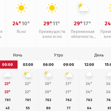
24°
10°
29°
11°
29°
17°
24
ая
Ясно
Преимуществ
Переменная
Преи
ь
енно ясно
облачность,
енн
слабый дождь
Ночь
Утро
День
00:00
03:00
06:00
09:00
12:00
15:
23°
22°
20°
21°
24°
24
23°
22°
20°
21°
24°
24
761
761
762
762
763
76
45
55
80
77
64
6