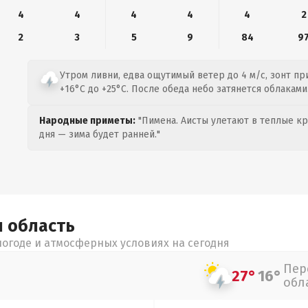
4
4
4
4
4
2
2
3
5
9
84
9
Утром ливни, едва ощутимый ветер до 4 м/с, зонт пр
+16°C до +25°C. После обеда небо затянется облаками
Народные приметы:
"Пимена. Аисты улетают в теплые кра
дня — зима будет ранней."
я
область
огоде и атмосферных условиях на сегодня
Пер
27°
16°
обл