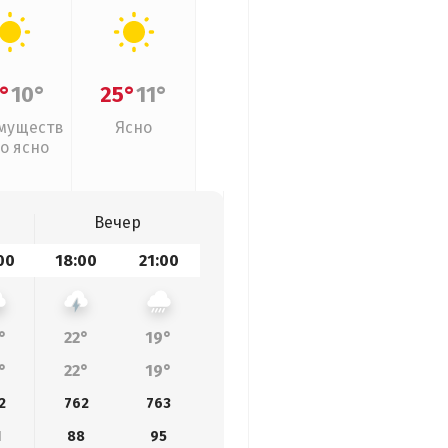
°
10°
25°
11°
муществ
Ясно
о ясно
Вечер
00
18:00
21:00
°
22°
19°
°
22°
19°
2
762
763
1
88
95