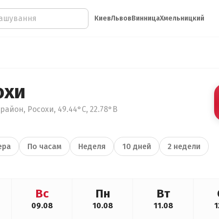
Киев
Львов
Винница
Хмельницкий
охи
айон, Росохи, 49.44°С, 22.78°В
ера
По часам
Неделя
10 дней
2 недели
Вс
Пн
Вт
09.08
10.08
11.08
1