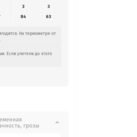
3
3
7
84
63
игодится. На термометре от
.
я. Если улетели до этого
еменная
ачность, грозы