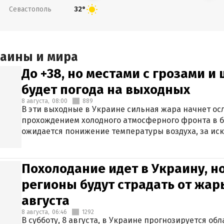
Севастополь
32°
раины и мира
До +38, но местами с грозами и
будет погода на выходных
8 августа,
08:00
889
В эти выходные в Украине сильная жара начнет осл
прохождением холодного атмосферного фронта в 
ожидается понижение температуры воздуха, за ис
Крыма.
Похолодание идет в Украину, н
регионы будут страдать от жары
августа
8 августа,
06:46
1292
В субботу, 8 августа, в Украине прогнозируется об