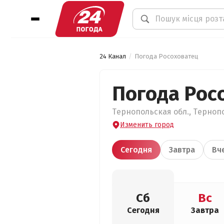
24 Канал
Погода Росоховатец
Погода Рос
Тернопольская обл., Тернопо
Изменить город
Сегодня
Завтра
Вч
Сб
Вс
Сегодня
Завтра