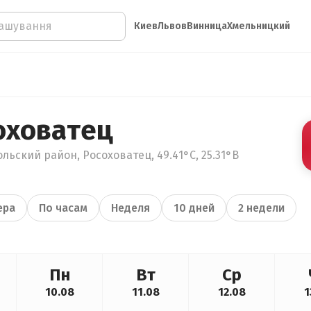
Киев
Львов
Винница
Хмельницкий
оховатец
льский район, Росоховатец, 49.41°С, 25.31°В
ера
По часам
Неделя
10 дней
2 недели
Пн
Вт
Ср
10.08
11.08
12.08
1