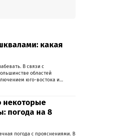
 шквалами: какая
абевать. В связи с
большинстве областей
ключением юго-востока и
о некоторые
: погода на 8
лачная погода с прояснениями. В