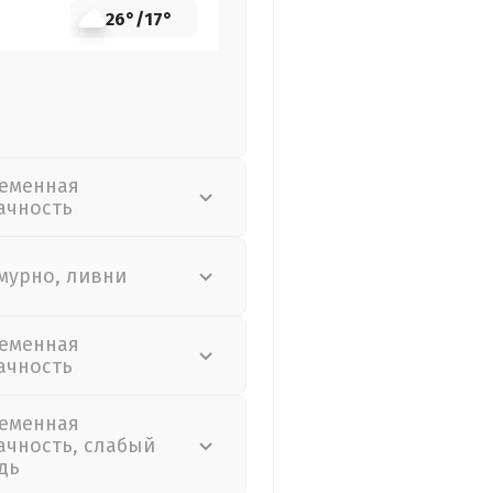
26°
/
17°
еменная
ачность
мурно, ливни
еменная
ачность
еменная
ачность, слабый
дь