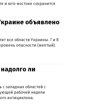
ге и юго-востоке сохранится
 Украине объявлено
ит все области Украины. 7 и 8
 уровень опасности (желтый).
 надолго ли
 с западных областей с
дующей рабочей недели
ого антициклона.