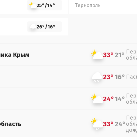
25°
/
14°
Тернополь
26°
/
16°
Пер
33°
21°
лика Крым
обл
23°
16°
Пас
Пер
24°
14°
обл
Пер
33°
24°
область
обл
дож