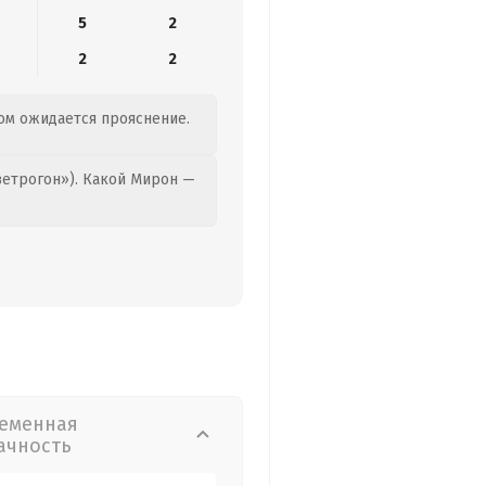
5
2
2
2
ром ожидается прояснение.
етрогон»). Какой Мирон —
еменная
ачность