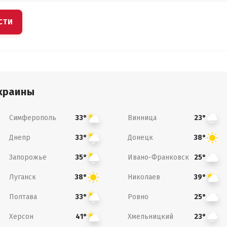
СТИ
краины
Симферополь
Винница
33°
23°
Днепр
Донецк
33°
38°
Запорожье
Ивано-Франковск
35°
25°
Луганск
Николаев
38°
39°
Полтава
Ровно
33°
25°
Херсон
Хмельницкий
41°
23°