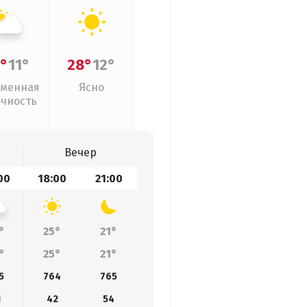
°
11°
28°
12°
менная
Ясно
ачность
Вечер
00
18:00
21:00
°
25°
21°
°
25°
21°
5
764
765
1
42
54