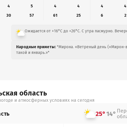
4
5
4
4
4
4
30
57
61
25
6
2
Ожидается от +16°C до +26°C. С утра пасмурно. Вече
Народные приметы:
"Мирона. «Ветреный день («Мирон-в
такой и январь.»"
ьская
область
огоде и атмосферных условиях на сегодня
Пер
25°
14°
асть
обл