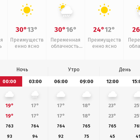
30°
13°
30°
16°
24°
12°
26
ая
Преимуществ
Переменная
Преимуществ
Пере
ь
енно ясно
облачность,
енно ясно
обл
ливни
Ночь
Утро
День
00:00
03:00
06:00
09:00
12:00
15:
19°
17°
17°
18°
23°
25
19°
17°
17°
18°
23°
25
763
764
764
765
765
76
93
94
92
75
45
4