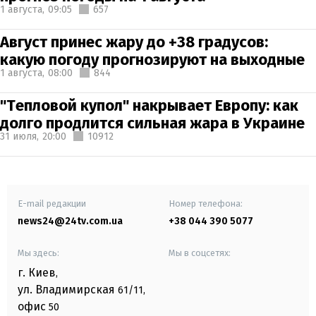
1 августа,
09:05
657
Август принес жару до +38 градусов:
какую погоду прогнозируют на выходные
1 августа,
08:00
844
"Тепловой купол" накрывает Европу: как
долго продлится сильная жара в Украине
31 июля,
20:00
10912
E-mail редакции
Номер телефона:
news24@24tv.com.ua
+38 044 390 5077
Мы здесь:
Мы в соцсетях:
г. Киев
,
ул. Владимирская
61/11,
офис
50