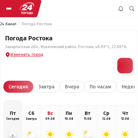
24 Канал
Погода Ростока
Погода Ростока
Закарпатская обл., Мукачевский район, Ростока, 48.89°С, 22.88°В
Изменить город
Сегодня
Завтра
Вчера
По часам
Недел
Пт
Сб
Вс
Пн
Вт
Ср
Чт
Сегодня
Завтра
09.08
10.08
11.08
12.08
13.08