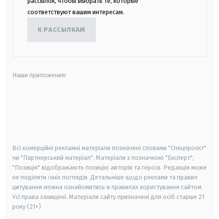
рассылок, чтобы выбрать те, которые
соответствуют вашим интересам.
К РАССЫЛКАМ
Наши приложения:
android
apple
smart tv
samsung smart tv
Всі комерційні рекламні матеріали позначені словами "Спецпроєкт"
чи "Партнерський матеріал". Матеріали з позначкою "Експерт",
"Позиція" відображають позицію авторів та героїв. Редакція може
не поділяти їхніх поглядів. Детальніше щодо реклами та правил
цитування можна ознайомитись в правилах користування сайтом.
Усі права захищені.
Матеріали сайту призначені для осіб старше
21
року (21+)