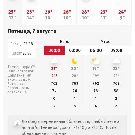
25°
25°
26°
28°
28°
23°
24°
17°
14°
10°
10°
16°
11°
9°
Пятница, 7 августа
Ночь
Утро
Восход:
06:08
00:00
03:00
06:00
09:00
1
Закат:
20:56
Температура С°
21°
20°
19°
23°
Ощущается как
Давление, мм
21°
20°
19°
23°
Влажность, %
762
763
762
762
Ветер, м/с
Вероятность
74
76
76
58
осадков, %
0
1
1
2
2
6
4
2
До обеда переменная облачность, слабый ветер
до 4 м/с. Температура от +17°C до +25°C. После
обеда начнется дождь.