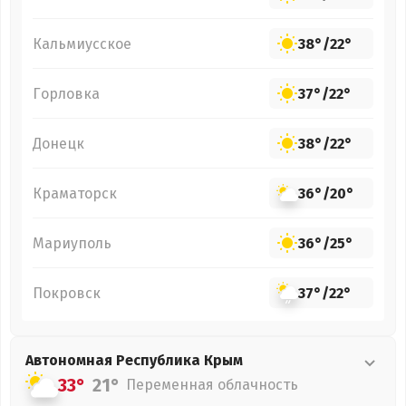
Кальмиусское
38°
/
22°
Горловка
37°
/
22°
Донецк
38°
/
22°
Краматорск
36°
/
20°
Мариуполь
36°
/
25°
Покровск
37°
/
22°
Автономная Республика Крым
33°
21°
Переменная облачность