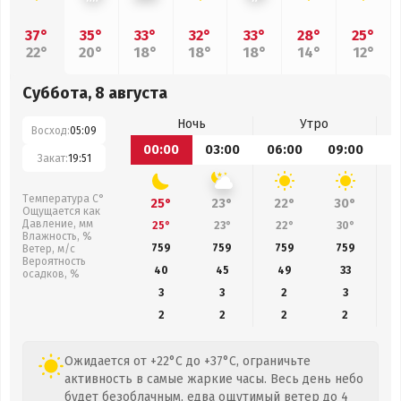
37°
35°
33°
32°
33°
28°
25°
22°
20°
18°
18°
18°
14°
12°
Суббота, 8 августа
Ночь
Утро
Восход:
05:09
00:00
03:00
06:00
09:00
1
Закат:
19:51
Температура С°
25°
23°
22°
30°
Ощущается как
Давление, мм
25°
23°
22°
30°
Влажность, %
759
759
759
759
Ветер, м/с
Вероятность
40
45
49
33
осадков, %
3
3
2
3
2
2
2
2
Ожидается от +22°C до +37°C, ограничьте
активность в самые жаркие часы. Весь день небо
будет безоблачным, едва ощутимый ветер до 4