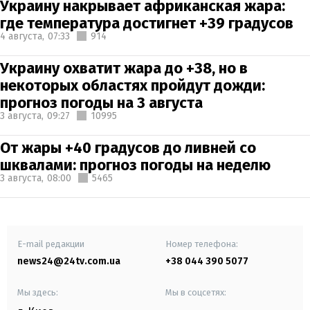
Украину накрывает африканская жара:
где температура достигнет +39 градусов
4 августа,
07:33
914
Украину охватит жара до +38, но в
некоторых областях пройдут дожди:
прогноз погоды на 3 августа
3 августа,
09:27
10995
От жары +40 градусов до ливней со
шквалами: прогноз погоды на неделю
3 августа,
08:00
5465
E-mail редакции
Номер телефона:
news24@24tv.com.ua
+38 044 390 5077
Мы здесь:
Мы в соцсетях: