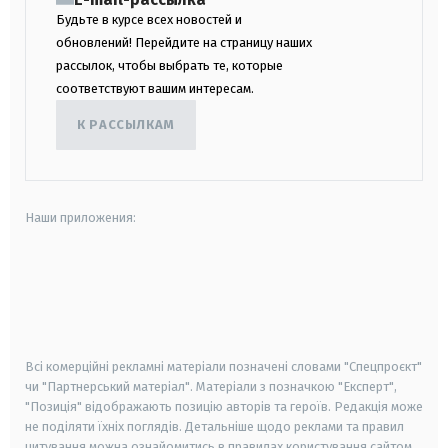
Будьте в курсе всех новостей и
обновлений! Перейдите на страницу наших
рассылок, чтобы выбрать те, которые
соответствуют вашим интересам.
К РАССЫЛКАМ
Наши приложения:
android
apple
smart tv
samsung smart tv
Всі комерційні рекламні матеріали позначені словами "Спецпроєкт"
чи "Партнерський матеріал". Матеріали з позначкою "Експерт",
"Позиція" відображають позицію авторів та героїв. Редакція може
не поділяти їхніх поглядів. Детальніше щодо реклами та правил
цитування можна ознайомитись в правилах користування сайтом.