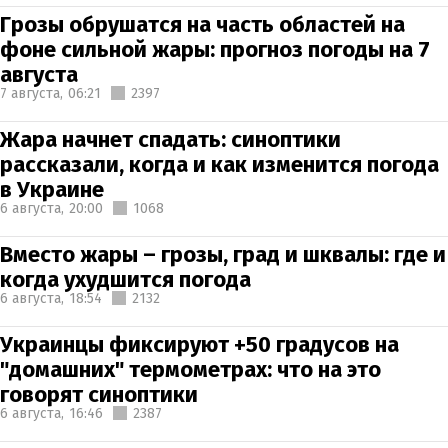
Грозы обрушатся на часть областей на
фоне сильной жары: прогноз погоды на 7
августа
7 августа,
06:21
2397
Жара начнет спадать: синоптики
рассказали, когда и как изменится погода
в Украине
6 августа,
20:00
1068
Вместо жары – грозы, град и шквалы: где и
когда ухудшится погода
6 августа,
18:54
2132
Украинцы фиксируют +50 градусов на
"домашних" термометрах: что на это
говорят синоптики
6 августа,
16:46
2387