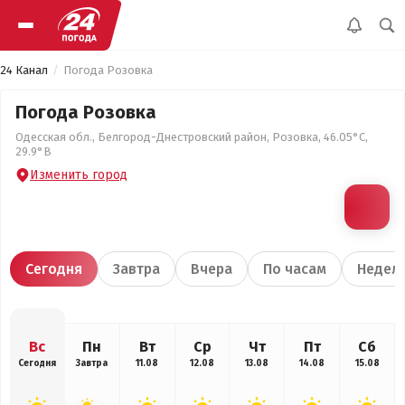
24 Канал
Погода Розовка
Погода Розовка
Одесская обл., Белгород-Днестровский район, Розовка, 46.05°С,
29.9°В
Изменить город
Сегодня
Завтра
Вчера
По часам
Недел
Вс
Пн
Вт
Ср
Чт
Пт
Сб
Сегодня
Завтра
11.08
12.08
13.08
14.08
15.08