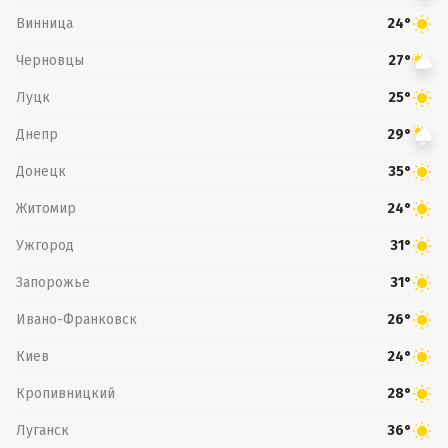
Винница
24°
Черновцы
27°
Луцк
25°
Днепр
29°
Донецк
35°
Житомир
24°
Ужгород
31°
Запорожье
31°
Ивано-Франковск
26°
Киев
24°
Кропивницкий
28°
Луганск
36°