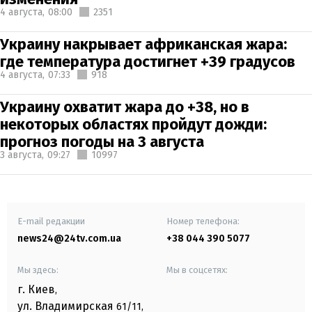
4 августа,
08:00
2351
Украину накрывает африканская жара:
где температура достигнет +39 градусов
4 августа,
07:33
918
Украину охватит жара до +38, но в
некоторых областях пройдут дожди:
прогноз погоды на 3 августа
3 августа,
09:27
10997
E-mail редакции
Номер телефона:
news24@24tv.com.ua
+38 044 390 5077
Мы здесь:
Мы в соцсетях:
г. Киев
,
ул. Владимирская
61/11,