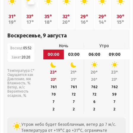
31°
33°
35°
32°
29°
29°
30°
19°
17°
18°
20°
16°
14°
15°
Воскресенье, 9 августа
Ночь
Утро
Восход:
05:52
00:00
03:00
06:00
09:00
1
Закат:
20:20
Температура С°
23°
21°
20°
23°
Ощущается как
Давление, мм
23°
21°
20°
23°
Влажность, %
761
761
762
762
Ветер, м/с
Вероятность
70
72
72
59
осадков, %
7
7
6
7
2
2
2
2
Утром небо будет безоблачным, ветер до 7 м/с.
Температура от +19°C до +31°C, ограничьте