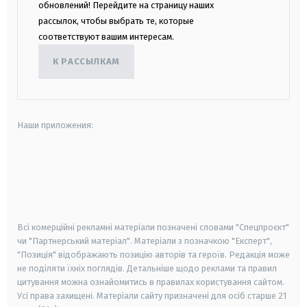
обновлений! Перейдите на страницу наших
рассылок, чтобы выбрать те, которые
соответствуют вашим интересам.
К РАССЫЛКАМ
Наши приложения:
android
apple
smart tv
samsung smart tv
Всі комерційні рекламні матеріали позначені словами "Спецпроєкт"
чи "Партнерський матеріал". Матеріали з позначкою "Експерт",
"Позиція" відображають позицію авторів та героїв. Редакція може
не поділяти їхніх поглядів. Детальніше щодо реклами та правил
цитування можна ознайомитись в правилах користування сайтом.
Усі права захищені.
Матеріали сайту призначені для осіб старше
21