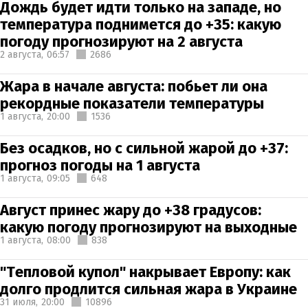
Дождь будет идти только на западе, но
температура поднимется до +35: какую
погоду прогнозируют на 2 августа
2 августа,
06:57
2686
Жара в начале августа: побьет ли она
рекордные показатели температуры
1 августа,
20:00
1536
Без осадков, но с сильной жарой до +37:
прогноз погоды на 1 августа
1 августа,
09:05
648
Август принес жару до +38 градусов:
какую погоду прогнозируют на выходные
1 августа,
08:00
838
"Тепловой купол" накрывает Европу: как
долго продлится сильная жара в Украине
31 июля,
20:00
10896