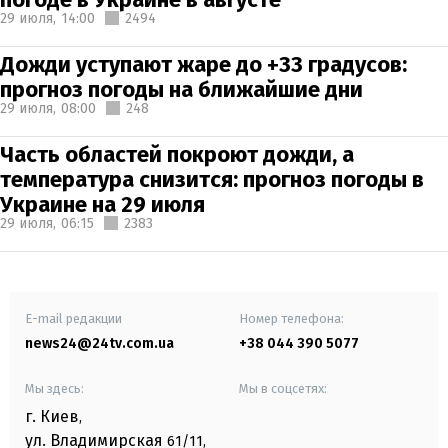
29 июля,
14:00
2494
Дожди уступают жаре до +33 градусов:
прогноз погоды на ближайшие дни
29 июля,
08:00
248
Часть областей покроют дожди, а
температура снизится: прогноз погоды в
Украине на 29 июля
29 июля,
06:15
2383
E-mail редакции
Номер телефона:
news24@24tv.com.ua
+38 044 390 5077
Мы здесь:
Мы в соцсетях:
г. Киев
,
ул. Владимирская
61/11,