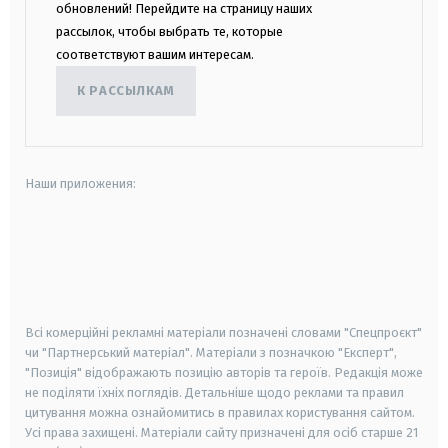
обновлений! Перейдите на страницу наших
рассылок, чтобы выбрать те, которые
соответствуют вашим интересам.
К РАССЫЛКАМ
Наши приложения:
android
apple
smart tv
samsung smart tv
Всі комерційні рекламні матеріали позначені словами "Спецпроєкт"
чи "Партнерський матеріал". Матеріали з позначкою "Експерт",
"Позиція" відображають позицію авторів та героїв. Редакція може
не поділяти їхніх поглядів. Детальніше щодо реклами та правил
цитування можна ознайомитись в правилах користування сайтом.
Усі права захищені.
Матеріали сайту призначені для осіб старше
21