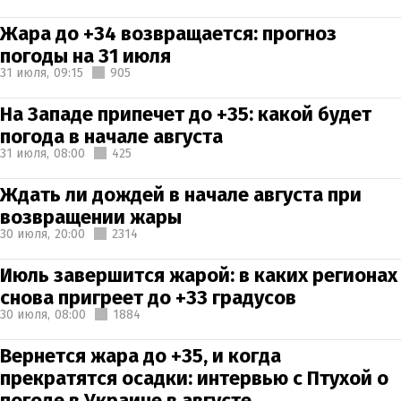
Жара до +34 возвращается: прогноз
погоды на 31 июля
31 июля,
09:15
905
На Западе припечет до +35: какой будет
погода в начале августа
31 июля,
08:00
425
Ждать ли дождей в начале августа при
возвращении жары
30 июля,
20:00
2314
Июль завершится жарой: в каких регионах
снова пригреет до +33 градусов
30 июля,
08:00
1884
Вернется жара до +35, и когда
прекратятся осадки: интервью с Птухой о
погоде в Украине в августе