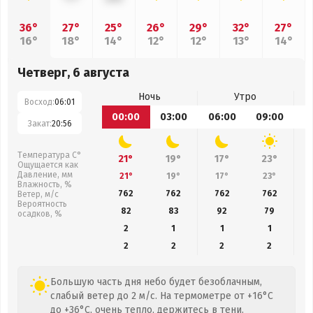
36°
27°
25°
26°
29°
32°
27°
16°
18°
14°
12°
12°
13°
14°
Четверг, 6 августа
Ночь
Утро
Восход:
06:01
00:00
03:00
06:00
09:00
1
Закат:
20:56
Температура С°
21°
19°
17°
23°
Ощущается как
Давление, мм
21°
19°
17°
23°
Влажность, %
762
762
762
762
Ветер, м/с
Вероятность
82
83
92
79
осадков, %
2
1
1
1
2
2
2
2
Большую часть дня небо будет безоблачным,
слабый ветер до 2 м/с. На термометре от +16°C
до +36°C, очень тепло, держитесь в тени.