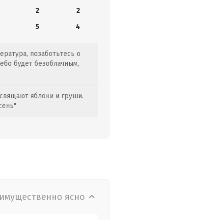
2
2
5
4
пература, позаботьтесь о
ебо будет безоблачным,
свящают яблоки и груши.
сень"
имущественно ясно