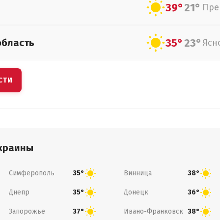
39°
21°
Пре
35°
23°
область
Ясн
СТИ
краины
Симферополь
Винница
35°
38°
Днепр
Донецк
35°
36°
Запорожье
Ивано-Франковск
37°
38°