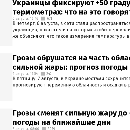
Украинцы фиксируют +50 граду
термометрах: что на это говор
6 августа,
16:46
671
В четверг, 6 августа, в сети стали распространят
украинцев, показатели на которых якобы перевали
же объясняют, что такое измерение температуры в
Грозы обрушатся на часть обла
сильной жары: прогноз погоды 
6 августа,
15:54
242
В пятницу, 7 августа, в Украине местами сохранит
прогнозируют переменную облачность и осадки в р
Грозы сменят сильную жару до 
погоды на ближайшие дни
6 августа,
08:00
3079