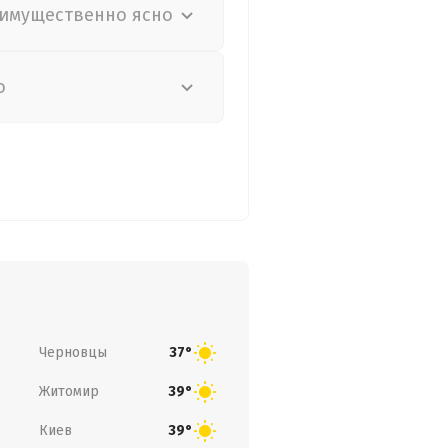
имущественно ясно
о
Черновцы
37°
Житомир
39°
Киев
39°