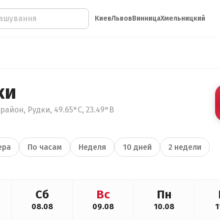
Киев
Львов
Винница
Хмельницкий
ки
айон, Рудки, 49.65°С, 23.49°В
ера
По часам
Неделя
10 дней
2 недели
Сб
Вс
Пн
08.08
09.08
10.08
1