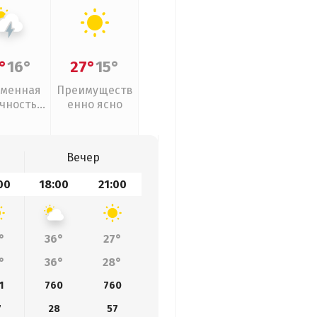
°
16°
27°
15°
менная
Преимуществ
чность,
енно ясно
розы
Вечер
00
18:00
21:00
°
36°
27°
°
36°
28°
1
760
760
7
28
57