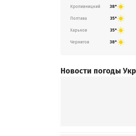
Кропивницкий
38°
Полтава
35°
Харьков
35°
Чернигов
38°
Новости погоды Ук