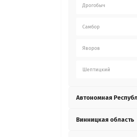
Дрогобыч
Самбор
Яворов
Шептицкий
Автономная Респуб
Винницкая
область