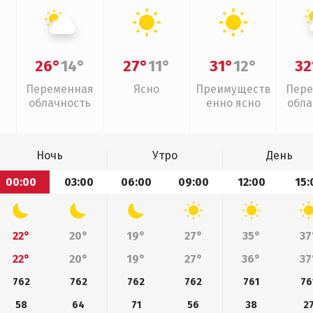
26°
14°
27°
11°
31°
12°
32
Переменная
Ясно
Преимуществ
Пере
облачность
енно ясно
обла
г
Ночь
Утро
День
00:00
03:00
06:00
09:00
12:00
15:
22°
20°
19°
27°
35°
37
22°
20°
19°
27°
36°
37
762
762
762
762
761
76
58
64
71
56
38
2