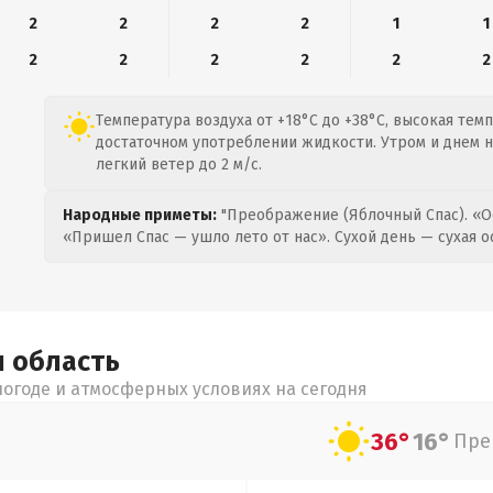
2
2
2
2
1
1
2
2
2
2
2
2
Температура воздуха от +18°C до +38°C, высокая тем
достаточном употреблении жидкости. Утром и днем н
легкий ветер до 2 м/с.
Народные приметы:
"Преображение (Яблочный Спас). «О
«Пришел Спас — ушло лето от нас». Сухой день — сухая о
я
область
огоде и атмосферных условиях на сегодня
36°
16°
Пре