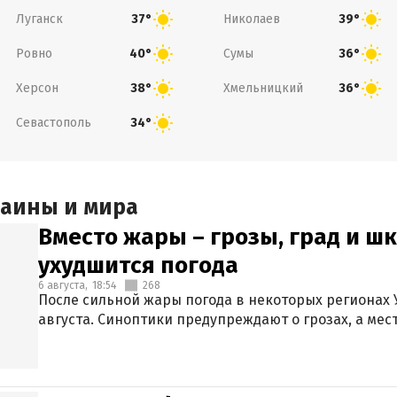
Луганск
Николаев
37°
39°
Ровно
Сумы
40°
36°
Херсон
Хмельницкий
38°
36°
Севастополь
34°
раины и мира
Вместо жары – грозы, град и шк
ухудшится погода
6 августа,
18:54
268
После сильной жары погода в некоторых регионах 
августа. Синоптики предупреждают о грозах, а мес