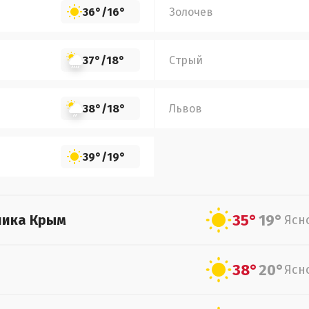
36°
/
16°
Золочев
37°
/
18°
Стрый
38°
/
18°
Львов
39°
/
19°
35°
19°
лика Крым
Ясн
38°
20°
Ясн