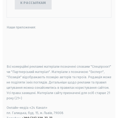
К РАССЫЛКАМ
Наши приложения:
android
apple
smart tv
samsung smart tv
Всі комерційні рекламні матеріали позначені словами "Спецпроєкт"
чи "Партнерський матеріал". Матеріали з позначкою "Експерт",
"Позиція" відображають позицію авторів та героїв. Редакція може
не поділяти їхніх поглядів. Детальніше щодо реклами та правил
цитування можна ознайомитись в правилах користування сайтом.
Усі права захищені.
Матеріали сайту призначені для осіб старше
21
року (21+)
Онлайн-медіа «24 Канал»
пл. Галицька, буд. 15, м. Львів, 79008