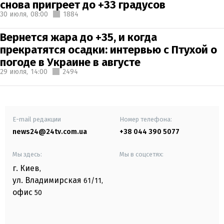
снова пригреет до +33 градусов
30 июля,
08:00
1884
Вернется жара до +35, и когда
прекратятся осадки: интервью с Птухой о
погоде в Украине в августе
29 июля,
14:00
2494
E-mail редакции
Номер телефона:
news24@24tv.com.ua
+38 044 390 5077
Мы здесь:
Мы в соцсетях:
г. Киев
,
ул. Владимирская
61/11,
офис
50