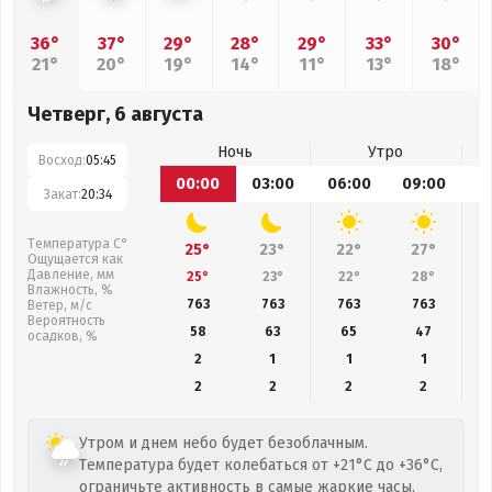
36°
37°
29°
28°
29°
33°
30°
21°
20°
19°
14°
11°
13°
18°
Четверг, 6 августа
Ночь
Утро
Восход:
05:45
00:00
03:00
06:00
09:00
1
Закат:
20:34
Температура С°
25°
23°
22°
27°
Ощущается как
Давление, мм
25°
23°
22°
28°
Влажность, %
763
763
763
763
Ветер, м/с
Вероятность
58
63
65
47
осадков, %
2
1
1
1
2
2
2
2
Утром и днем небо будет безоблачным.
Температура будет колебаться от +21°C до +36°C,
ограничьте активность в самые жаркие часы.