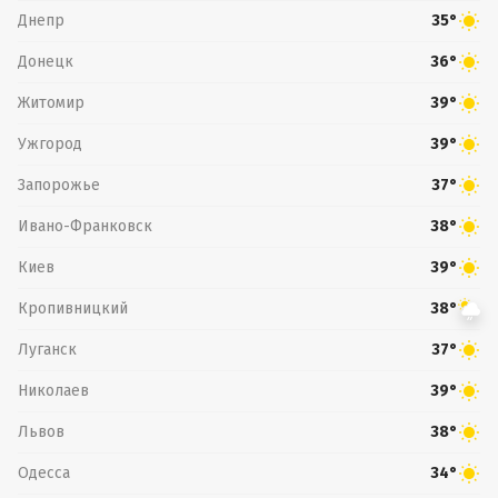
Днепр
35°
Донецк
36°
Житомир
39°
Ужгород
39°
Запорожье
37°
Ивано-Франковск
38°
Киев
39°
Кропивницкий
38°
Луганск
37°
Николаев
39°
Львов
38°
Одесса
34°