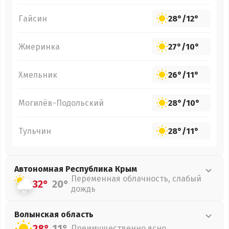
Гайсин
28°
/
12°
Жмеринка
27°
/
10°
Хмельник
26°
/
11°
Могилёв-Подольский
28°
/
10°
Тульчин
28°
/
11°
Автономная Республика Крым
Переменная облачность, слабый
32°
20°
дождь
Волынская
область
28°
11°
Преимущественно ясно