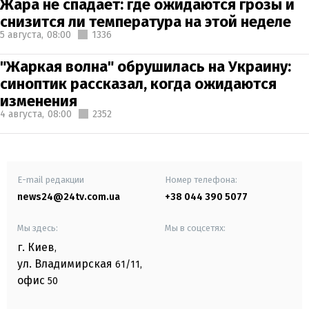
Жара не спадает: где ожидаются грозы и
снизится ли температура на этой неделе
5 августа,
08:00
1336
"Жаркая волна" обрушилась на Украину:
синоптик рассказал, когда ожидаются
изменения
4 августа,
08:00
2352
E-mail редакции
Номер телефона:
news24@24tv.com.ua
+38 044 390 5077
Мы здесь:
Мы в соцсетях:
г. Киев
,
ул. Владимирская
61/11,
офис
50