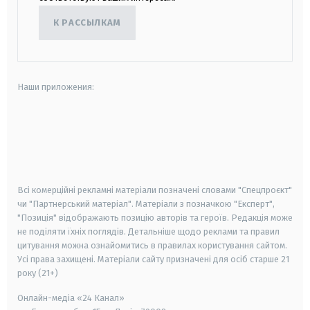
К РАССЫЛКАМ
Наши приложения:
android
apple
smart tv
samsung smart tv
Всі комерційні рекламні матеріали позначені словами "Спецпроєкт"
чи "Партнерський матеріал". Матеріали з позначкою "Експерт",
"Позиція" відображають позицію авторів та героїв. Редакція може
не поділяти їхніх поглядів. Детальніше щодо реклами та правил
цитування можна ознайомитись в правилах користування сайтом.
Усі права захищені.
Матеріали сайту призначені для осіб старше
21
року (21+)
Онлайн-медіа «24 Канал»