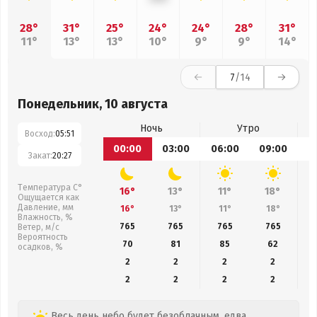
28°
31°
25°
24°
24°
28°
31°
11°
13°
13°
10°
9°
9°
14°
7
/14
Понедельник, 10 августа
Ночь
Утро
Восход:
05:51
00:00
03:00
06:00
09:00
1
Закат:
20:27
Температура С°
16°
13°
11°
18°
Ощущается как
Давление, мм
16°
13°
11°
18°
Влажность, %
765
765
765
765
Ветер, м/с
Вероятность
70
81
85
62
осадков, %
2
2
2
2
2
2
2
2
Весь день небо будет безоблачным, едва