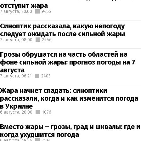
отступит жара
7 августа,
20:00
9455
Синоптик рассказала, какую непогоду
следует ожидать после сильной жары
7 августа,
08:00
2446
Грозы обрушатся на часть областей на
фоне сильной жары: прогноз погоды на 7
августа
7 августа,
06:21
2403
Жара начнет спадать: синоптики
рассказали, когда и как изменится погода
в Украине
6 августа,
20:00
1076
Вместо жары – грозы, град и шквалы: где и
когда ухудшится погода
6 августа,
18:54
2134