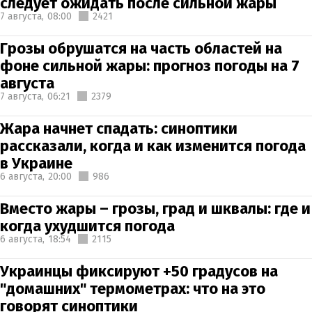
следует ожидать после сильной жары
7 августа,
08:00
2421
Грозы обрушатся на часть областей на
фоне сильной жары: прогноз погоды на 7
августа
7 августа,
06:21
2379
Жара начнет спадать: синоптики
рассказали, когда и как изменится погода
в Украине
6 августа,
20:00
986
Вместо жары – грозы, град и шквалы: где и
когда ухудшится погода
6 августа,
18:54
2115
Украинцы фиксируют +50 градусов на
"домашних" термометрах: что на это
говорят синоптики