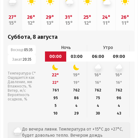
27°
26°
29°
31°
25°
24°
26°
15°
12°
13°
15°
12°
11°
11°
Суббота, 8 августа
Ночь
Утро
Восход:
05:35
00:00
03:00
06:00
09:00
1
Закат:
20:35
Температура С°
22°
19°
16°
16°
Ощущается как
Давление, мм
22°
19°
16°
16°
Влажность, %
761
762
762
762
Ветер, м/с
Вероятность
95
86
75
96
осадков, %
5
4
4
4
10
29
30
43
До вечера ливни. Температура от +15°C до +27°C,
будет довольно тепло. Вечером дождь