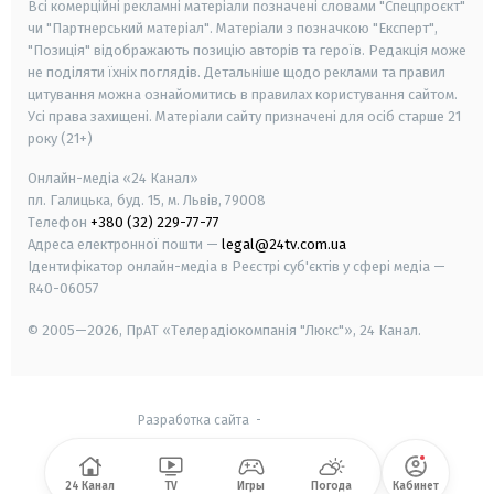
Всі комерційні рекламні матеріали позначені словами "Спецпроєкт"
чи "Партнерський матеріал". Матеріали з позначкою "Експерт",
"Позиція" відображають позицію авторів та героїв. Редакція може
не поділяти їхніх поглядів. Детальніше щодо реклами та правил
цитування можна ознайомитись в правилах користування сайтом.
Усі права захищені.
Матеріали сайту призначені для осіб старше
21
року (21+)
Онлайн-медіа «24 Канал»
пл. Галицька, буд. 15, м. Львів, 79008
Телефон
+380 (32) 229-77-77
Адреса електронної пошти —
legal@24tv.com.ua
Ідентифікатор онлайн-медіа в Реєстрі суб'єктів у сфері медіа —
R40-06057
© 2005—2026,
ПрАТ «Телерадіокомпанія "Люкс"», 24 Канал.
Разработка сайта
-
24 Канал
TV
Игры
Погода
Кабинет