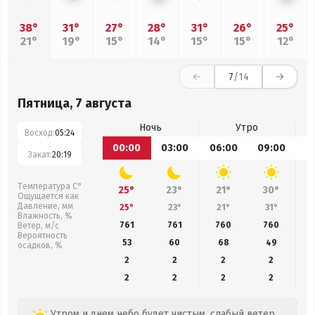
38°
31°
27°
28°
31°
26°
25°
21°
19°
15°
14°
15°
15°
12°
7
/14
Пятница, 7 августа
Ночь
Утро
Восход:
05:24
00:00
03:00
06:00
09:00
1
Закат:
20:19
Температура С°
25°
23°
21°
30°
Ощущается как
Давление, мм
25°
23°
21°
31°
Влажность, %
761
761
760
760
Ветер, м/с
Вероятность
53
60
68
49
осадков, %
2
2
2
2
2
2
2
2
Утром и днем небо будет чистым, слабый ветер