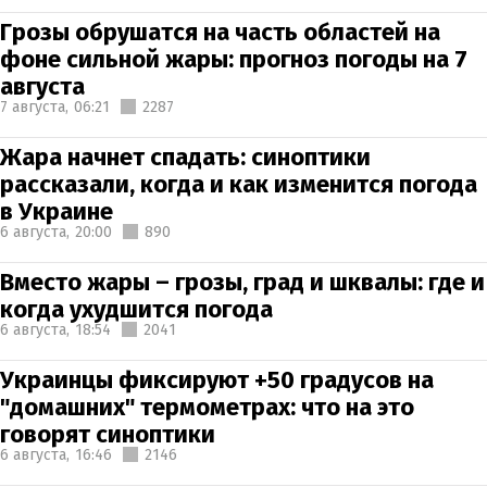
Грозы обрушатся на часть областей на
фоне сильной жары: прогноз погоды на 7
августа
7 августа,
06:21
2287
Жара начнет спадать: синоптики
рассказали, когда и как изменится погода
в Украине
6 августа,
20:00
890
Вместо жары – грозы, град и шквалы: где и
когда ухудшится погода
6 августа,
18:54
2041
Украинцы фиксируют +50 градусов на
"домашних" термометрах: что на это
говорят синоптики
6 августа,
16:46
2146