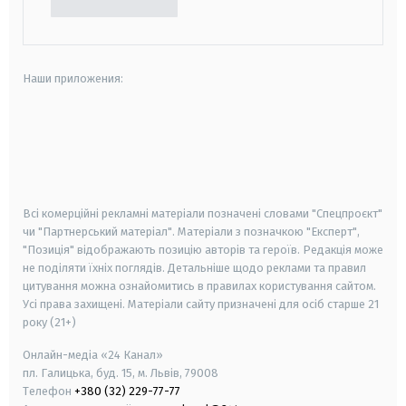
Наши приложения:
android
apple
smart tv
samsung smart tv
Всі комерційні рекламні матеріали позначені словами "Спецпроєкт"
чи "Партнерський матеріал". Матеріали з позначкою "Експерт",
"Позиція" відображають позицію авторів та героїв. Редакція може
не поділяти їхніх поглядів. Детальніше щодо реклами та правил
цитування можна ознайомитись в правилах користування сайтом.
Усі права захищені.
Матеріали сайту призначені для осіб старше
21
року (21+)
Онлайн-медіа «24 Канал»
пл. Галицька, буд. 15, м. Львів, 79008
Телефон
+380 (32) 229-77-77