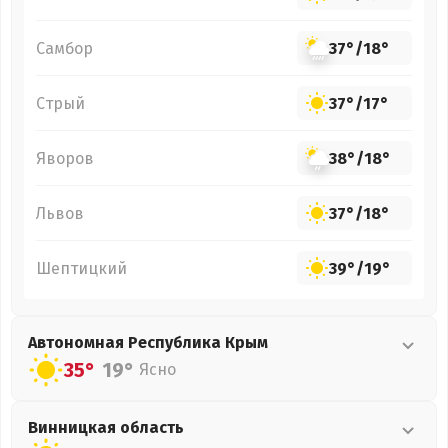
Самбор
37°
/
18°
Стрый
37°
/
17°
Яворов
38°
/
18°
Львов
37°
/
18°
Шептицкий
39°
/
19°
Автономная Республика Крым
35°
19°
Ясно
Винницкая
область