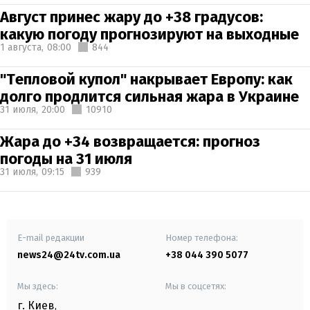
Август принес жару до +38 градусов:
какую погоду прогнозируют на выходные
1 августа,
08:00
844
"Тепловой купол" накрывает Европу: как
долго продлится сильная жара в Украине
31 июля,
20:00
10910
Жара до +34 возвращается: прогноз
погоды на 31 июля
31 июля,
09:15
939
E-mail редакции
Номер телефона:
news24@24tv.com.ua
+38 044 390 5077
Мы здесь:
Мы в соцсетях:
г. Киев
,