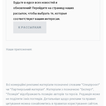
Будьте в курсе всех новостей и
обновлений! Перейдите на страницу наших
рассылок, чтобы выбрать те, которые
соответствуют вашим интересам.
К РАССЫЛКАМ
Наши приложения:
android
apple
smart tv
samsung smart tv
Всі комерційні рекламні матеріали позначені словами "Спецпроєкт"
чи "Партнерський матеріал". Матеріали з позначкою "Експерт",
"Позиція" відображають позицію авторів та героїв. Редакція може
не поділяти їхніх поглядів. Детальніше щодо реклами та правил
цитування можна ознайомитись в правилах користування сайтом.