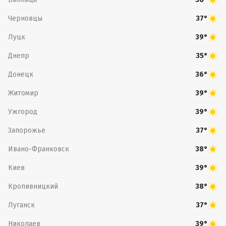
Черновцы
37°
Луцк
39°
Днепр
35°
Донецк
36°
Житомир
39°
Ужгород
39°
Запорожье
37°
Ивано-Франковск
38°
Киев
39°
Кропивницкий
38°
Луганск
37°
Николаев
39°