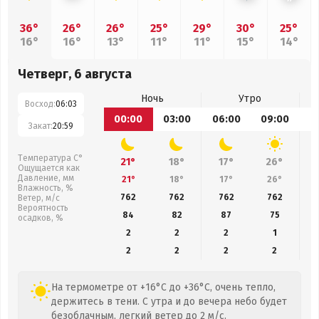
36°
26°
26°
25°
29°
30°
25°
16°
16°
13°
11°
11°
15°
14°
Четверг, 6 августа
Ночь
Утро
Восход:
06:03
00:00
03:00
06:00
09:00
1
Закат:
20:59
Температура С°
21°
18°
17°
26°
Ощущается как
Давление, мм
21°
18°
17°
26°
Влажность, %
762
762
762
762
Ветер, м/с
Вероятность
84
82
87
75
осадков, %
2
2
2
1
2
2
2
2
На термометре от +16°C до +36°C, очень тепло,
держитесь в тени. С утра и до вечера небо будет
безоблачным, легкий ветер до 2 м/с.