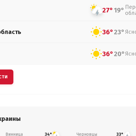
Пер
27°
19°
обл
36°
23°
область
Ясн
36°
20°
Ясн
СТИ
краины
Винница
Черновцы
34°
33°