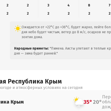
2
2
3
4
8
7
2
2
2
2
2
2
Ожидается от +22°C до +36°C, будет жарко, пейте бо
дня небо будет чистым, ветер до 8 м/с, осадков не п
зонтик дома.
Народные приметы:
"Пимена. Аисты улетают в теплые кра
дня — зима будет ранней."
ая Республика Крым
огоде и атмосферных условиях на сегодня
Пер
35°
20°
лика Крым
обл
дож