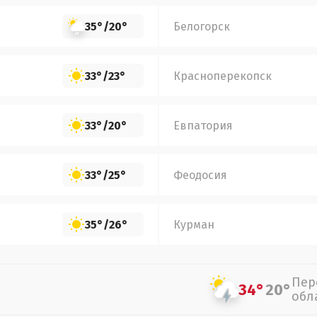
35°
/
20°
Белогорск
33°
/
23°
Красноперекопск
33°
/
20°
Евпатория
33°
/
25°
Феодосия
35°
/
26°
Курман
Пер
34°
20°
обл