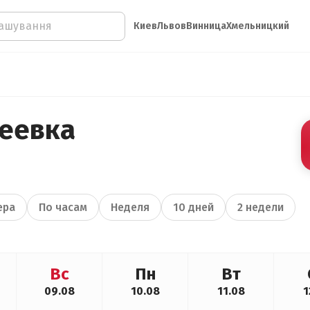
Киев
Львов
Винница
Хмельницкий
еевка
ера
По часам
Неделя
10 дней
2 недели
Вс
Пн
Вт
09.08
10.08
11.08
1