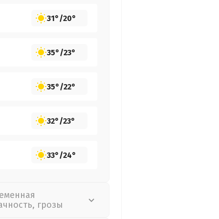
31°
/
20°
35°
/
23°
35°
/
22°
32°
/
23°
33°
/
24°
еменная
ачность, грозы