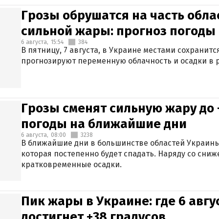
Грозы обрушатся на часть обла
сильной жары: прогноз погоды 
6 августа,
15:54
384
В пятницу, 7 августа, в Украине местами сохранит
прогнозируют переменную облачность и осадки в р
Грозы сменят сильную жару до 
погоды на ближайшие дни
6 августа,
08:00
3238
В ближайшие дни в большинстве областей Украины
которая постепенно будет спадать. Наряду со сн
кратковременные осадки.
Пик жары в Украине: где 6 авг
достигнет +38 градусов