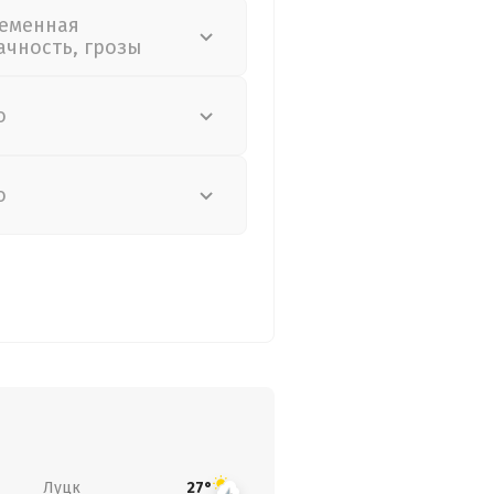
еменная
ачность, грозы
о
о
Луцк
27°