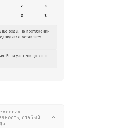
7
3
2
2
льше воды. На протяжении
редвидится, оставляем
я. Если улетели до этого
еменная
ачность, слабый
дь