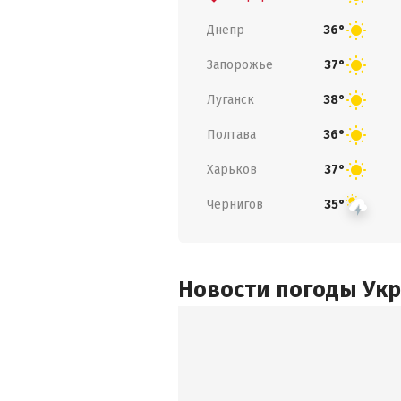
Днепр
36°
Запорожье
37°
Луганск
38°
Полтава
36°
Харьков
37°
Чернигов
35°
Новости погоды Ук