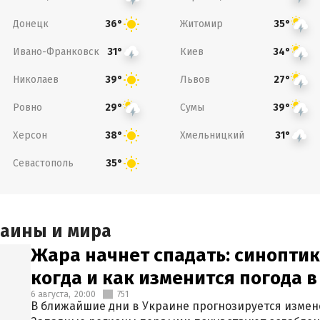
Донецк
Житомир
36°
35°
Ивано-Франковск
Киев
31°
34°
Николаев
Львов
39°
27°
Ровно
Сумы
29°
39°
Херсон
Хмельницкий
38°
31°
Севастополь
35°
раины и мира
Жара начнет спадать: синоптик
когда и как изменится погода 
6 августа,
20:00
751
В ближайшие дни в Украине прогнозируется измен