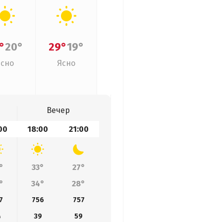
°
20°
29°
19°
Ясно
Ясно
Вечер
00
18:00
21:00
°
33°
27°
°
34°
28°
7
756
757
4
39
59