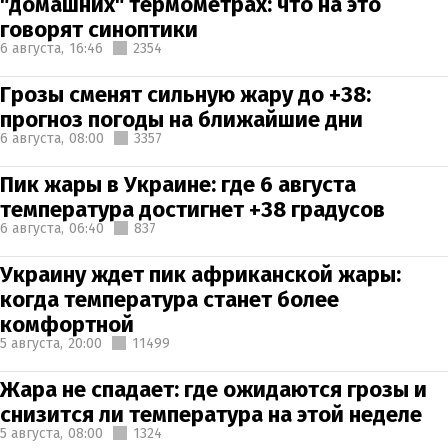
"домашних" термометрах: что на это
говорят синоптики
6 августа,
16:46
2354
Грозы сменят сильную жару до +38:
прогноз погоды на ближайшие дни
6 августа,
08:00
3357
Пик жары в Украине: где 6 августа
температура достигнет +38 градусов
6 августа,
06:40
837
Украину ждет пик африканской жары:
когда температура станет более
комфортной
5 августа,
20:00
11499
Жара не спадает: где ожидаются грозы и
снизится ли температура на этой неделе
5 августа,
08:00
1324