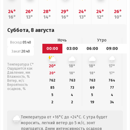
24°
26°
28°
29°
24°
24°
26°
16°
13°
14°
16°
13°
12°
10°
Суббота, 8 августа
Ночь
Утро
Восход:
05:40
00:00
03:00
06:00
09:00
1
Закат:
20:40
Температура С°
20°
18°
18°
17°
Ощущается как
Давление, мм
20°
18°
18°
17°
Влажность, %
762
763
763
764
Ветер, м/с
Вероятность
85
73
69
77
осадков, %
5
4
5
4
2
2
19
34
Температура от +16°C до +24°C. С утра будет
моросить, легкий ветер до 5 м/с, зонт
пригодится. Днем интенсивность осадков