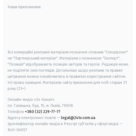
Наши приложения:
android
apple
smart tv
samsung smart tv
Всі комерційні рекламні матеріали позначені словами "Спецпроєкт"
чи "Партнерський матеріал". Матеріали з позначкою "Експерт",
"Позиція" відображають позицію авторів та героїв. Редакція може
не поділяти їхніх поглядів. Детальніше щодо реклами та правил
цитування можна ознайомитись в правилах користування сайтом.
Усі права захищені.
Матеріали сайту призначені для осіб старше
21
року (21+)
Онлайн-медіа «24 Канал»
пл. Галицька, буд. 15, м. Львів, 79008
Телефон
+380 (32) 229-77-77
Адреса електронної пошти —
legal@24tv.com.ua
Ідентифікатор онлайн-медіа в Реєстрі суб'єктів у сфері медіа —
R40-06057