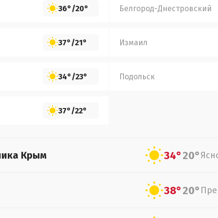
36°
/
20°
Белгород-Днестровский
37°
/
21°
Измаил
34°
/
23°
Подольск
37°
/
22°
34°
20°
лика Крым
Ясн
38°
20°
Пре