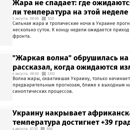
Жара не спадает: где ожидаютс
ли температура на этой неделе
5 августа,
08:00
1235
Сильная жара и тропические ночи в Украине прог
несколько суток. К концу недели ожидается прихо
фронта.
"Жаркая волна" обрушилась на
рассказал, когда ожидаются и
4 августа,
08:00
2302
Волна жары, охватившая Украину, только начинает
предварительным прогнозам, ближе к выходным н
синоптических процессов.
Украину накрывает африканска
температура достигнет +39 гра
4 августа,
07:33
900