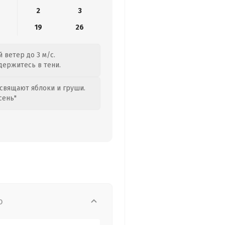
2
3
19
26
 ветер до 3 м/с.
 держитесь в тени.
свящают яблоки и груши.
сень"
о