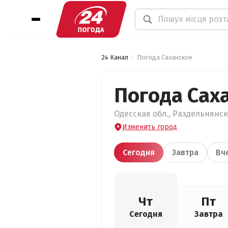
24 Канал
Погода Саханское
Погода Сах
Одесская обл., Раздельнянски
Изменить город
Сегодня
Завтра
Вч
Чт
Пт
Сегодня
Завтра