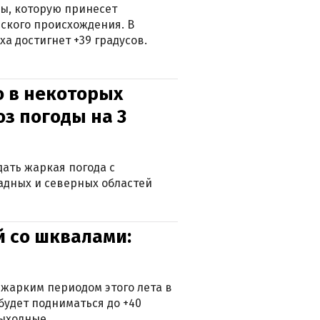
ры, которую принесет
ского происхождения. В
а достигнет +39 градусов.
о в некоторых
оз погоды на 3
дать жаркая погода с
падных и северных областей
й со шквалами:
 жарким периодом этого лета в
будет подниматься до +40
выходные.