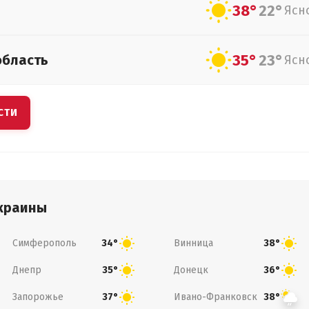
38°
22°
Ясн
35°
23°
область
Ясн
СТИ
краины
Симферополь
Винница
34°
38°
Днепр
Донецк
35°
36°
Запорожье
Ивано-Франковск
37°
38°