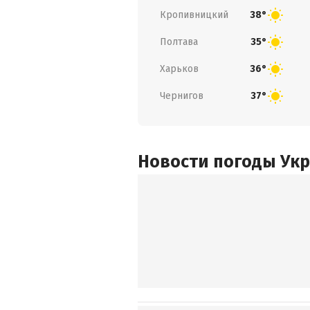
Кропивницкий
38°
Полтава
35°
Харьков
36°
Чернигов
37°
Новости погоды Ук