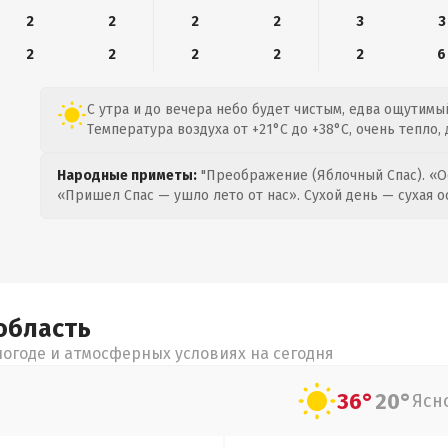
2
2
2
2
3
3
2
2
2
2
2
6
С утра и до вечера небо будет чистым, едва ощутимый
Температура воздуха от +21°C до +38°C, очень тепло,
Народные приметы:
"Преображение (Яблочный Спас). «О
«Пришел Спас — ушло лето от нас». Сухой день — сухая о
область
огоде и атмосферных условиях на сегодня
36°
20°
Ясн