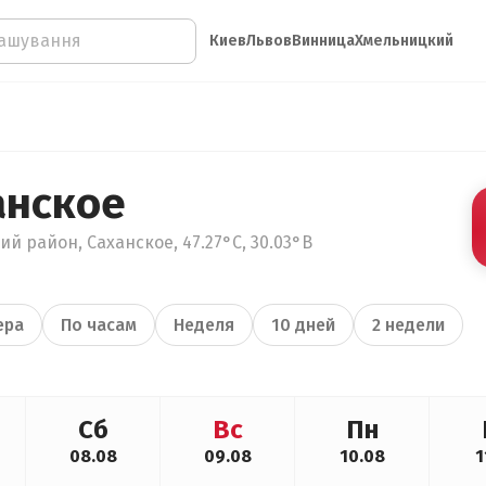
Киев
Львов
Винница
Хмельницкий
анское
й район, Саханское, 47.27°С, 30.03°В
ера
По часам
Неделя
10 дней
2 недели
Сб
Вс
Пн
08.08
09.08
10.08
1