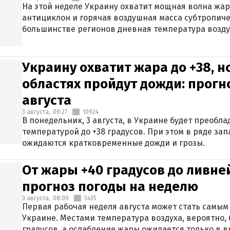
На этой неделе Украину охватит мощная волна жа
антициклон и горячая воздушная масса субтропиче
большинстве регионов дневная температура воздух
Украину охватит жара до +38, н
областях пройдут дожди: прогн
августа
3 августа,
09:27
10924
В понедельник, 3 августа, в Украине будет преобла
температурой до +38 градусов. При этом в ряде за
ожидаются кратковременные дожди и грозы.
От жары +40 градусов до ливне
прогноз погоды на неделю
3 августа,
08:00
5435
Первая рабочая неделя августа может стать самым
Украине. Местами температура воздуха, вероятно, 
градусов, а ослабление жары ожидается только в 