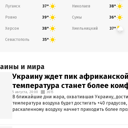
Луганск
Николаев
37°
38°
Ровно
Сумы
39°
36°
Херсон
Хмельницкий
38°
37°
Севастополь
35°
раины и мира
Украину ждет пик африканской
температура станет более ком
5 августа,
20:00
3615
В ближайшие дни жара, охватившая Украину, дости
температура воздуха будет достигать +40 градусов,
раскаленному воздуху начнет приходить более про