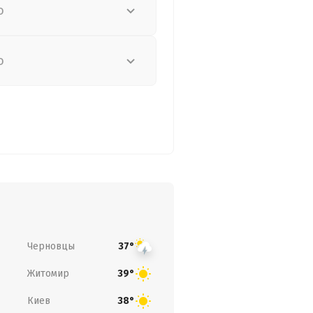
о
о
Черновцы
37°
Житомир
39°
Киев
38°