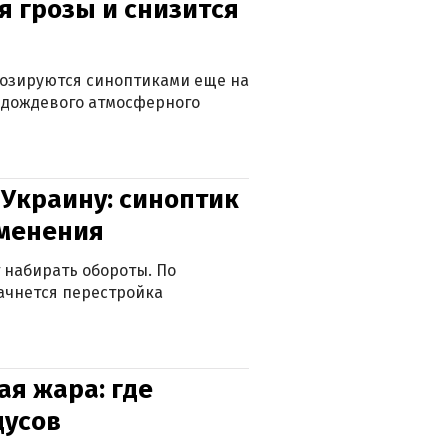
я грозы и снизится
нозируются синоптиками еще на
д дождевого атмосферного
 Украину: синоптик
зменения
 набирать обороты. По
ачнется перестройка
я жара: где
дусов