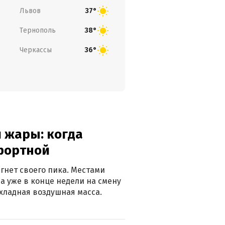
Львов
37°
Тернополь
38°
Черкассы
36°
 жары: когда
фортной
гнет своего пика. Местами
 а уже в конце недели на смену
хладная воздушная масса.