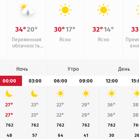
34°
20°
30°
17°
32°
14°
33
Переменная
Ясно
Ясно
Преи
облачность,
енн
грозы
Ночь
Утро
День
00:00
03:00
06:00
09:00
12:00
15:
27°
23°
22°
29°
36°
38
27°
23°
22°
29°
36°
38
762
762
762
762
762
76
48
57
64
41
30
2