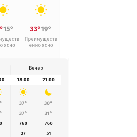
°
15°
33°
19°
муществ
Преимуществ
о ясно
енно ясно
Вечер
00
18:00
21:00
°
37°
30°
°
37°
31°
0
760
760
6
27
51