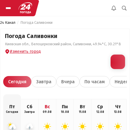
24 Канал
Погода Саливонки
Погода Саливонки
Киевская обл., Белоцерковский район, Саливонки, 49.94°С, 30.21°В
Изменить город
Сегодня
Завтра
Вчера
По часам
Недел
Пт
Сб
Вс
Пн
Вт
Ср
Чт
Сегодня
Завтра
09.08
10.08
11.08
12.08
13.08