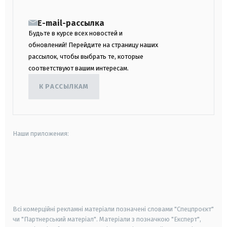
E-mail-рассылка
Будьте в курсе всех новостей и
обновлений! Перейдите на страницу наших
рассылок, чтобы выбрать те, которые
соответствуют вашим интересам.
К РАССЫЛКАМ
Наши приложения:
android
apple
smart tv
samsung smart tv
Всі комерційні рекламні матеріали позначені словами "Спецпроєкт"
чи "Партнерський матеріал". Матеріали з позначкою "Експерт",