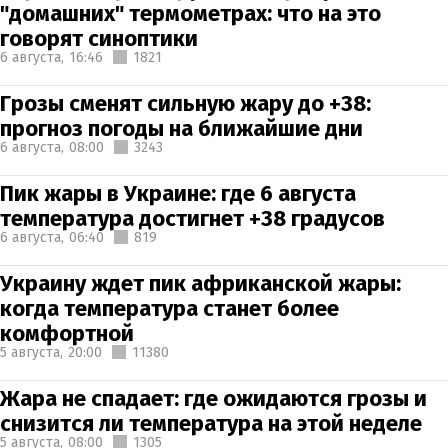
"домашних" термометрах: что на это
говорят синоптики
6 августа,
16:46
1821
Грозы сменят сильную жару до +38:
прогноз погоды на ближайшие дни
6 августа,
08:00
3243
Пик жары в Украине: где 6 августа
температура достигнет +38 градусов
6 августа,
06:40
819
Украину ждет пик африканской жары:
когда температура станет более
комфортной
5 августа,
20:00
11380
Жара не спадает: где ожидаются грозы и
снизится ли температура на этой неделе
5 августа,
08:00
1305