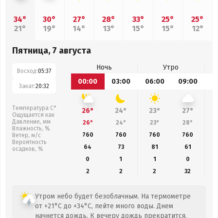
34°
30°
27°
28°
33°
25°
25°
21°
19°
14°
13°
15°
15°
12°
Пятница, 7 августа
Ночь
Утро
Восход:
05:37
00:00
03:00
06:00
09:00
1
Закат:
20:32
Температура С°
26°
24°
23°
27°
Ощущается как
Давление, мм
26°
24°
23°
28°
Влажность, %
760
760
760
760
Ветер, м/с
Вероятность
64
73
81
61
осадков, %
0
1
1
0
2
2
2
32
Утром небо будет безоблачным. На термометре
от +21°C до +34°C, пейте много воды. Днем
начнется дождь. К вечеру дождь прекратится.