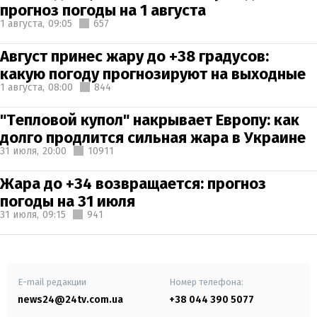
прогноз погоды на 1 августа
1 августа,
09:05
657
Август принес жару до +38 градусов:
какую погоду прогнозируют на выходные
1 августа,
08:00
844
"Тепловой купол" накрывает Европу: как
долго продлится сильная жара в Украине
31 июля,
20:00
10911
Жара до +34 возвращается: прогноз
погоды на 31 июля
31 июля,
09:15
941
E-mail редакции
Номер телефона:
news24@24tv.com.ua
+38 044 390 5077