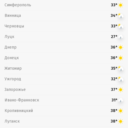
Симферополь
33°
Винница
34°
Черновцы
33°
Луцк
27°
Днепр
36°
Донецк
36°
Житомир
35°
Ужгород
32°
Запорожье
37°
Ивано-Франковск
31°
Кропивницкий
38°
Луганск
38°