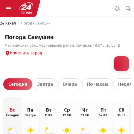
24 Канал
Погода Самушин
Погода Самушин
Черновицкая обл., Черновицкий район, Самушин, 48.6°С, 26.05°В
Изменить город
Сегодня
Завтра
Вчера
По часам
Недел
Вс
Пн
Вт
Ср
Чт
Пт
Сб
Сегодня
Завтра
11.08
12.08
13.08
14.08
15.08