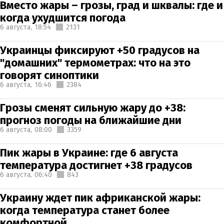
Вместо жары – грозы, град и шквалы: где и
когда ухудшится погода
6 августа,
18:54
2131
Украинцы фиксируют +50 градусов на
"домашних" термометрах: что на это
говорят синоптики
6 августа,
16:46
2384
Грозы сменят сильную жару до +38:
прогноз погоды на ближайшие дни
6 августа,
08:00
3359
Пик жары в Украине: где 6 августа
температура достигнет +38 градусов
6 августа,
06:40
843
Украину ждет пик африканской жары:
когда температура станет более
комфортной