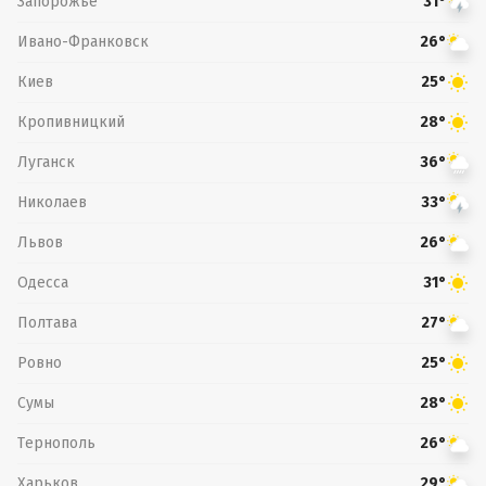
Запорожье
31°
Ивано-Франковск
26°
Киев
25°
Кропивницкий
28°
Луганск
36°
Николаев
33°
Львов
26°
Одесса
31°
Полтава
27°
Ровно
25°
Сумы
28°
Тернополь
26°
Харьков
29°