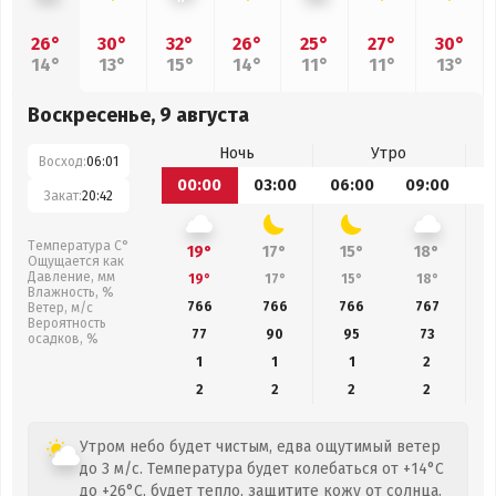
26°
30°
32°
26°
25°
27°
30°
14°
13°
15°
14°
11°
11°
13°
Воскресенье, 9 августа
Ночь
Утро
Восход:
06:01
00:00
03:00
06:00
09:00
1
Закат:
20:42
Температура С°
19°
17°
15°
18°
Ощущается как
Давление, мм
19°
17°
15°
18°
Влажность, %
766
766
766
767
Ветер, м/с
Вероятность
77
90
95
73
осадков, %
1
1
1
2
2
2
2
2
Утром небо будет чистым, едва ощутимый ветер
до 3 м/с. Температура будет колебаться от +14°C
до +26°C, будет тепло, защитите кожу от солнца.