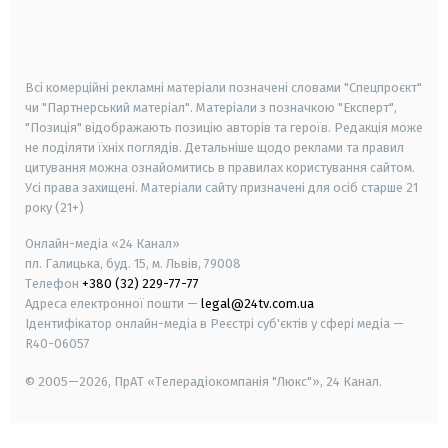
android
apple
smart tv
samsung smart tv
Всі комерційні рекламні матеріали позначені словами "Спецпроєкт"
чи "Партнерський матеріал". Матеріали з позначкою "Експерт",
"Позиція" відображають позицію авторів та героїв. Редакція може
не поділяти їхніх поглядів. Детальніше щодо реклами та правил
цитування можна ознайомитись в правилах користування сайтом.
Усі права захищені.
Матеріали сайту призначені для осіб старше
21
року (21+)
Онлайн-медіа «24 Канал»
пл. Галицька, буд. 15, м. Львів, 79008
Телефон
+380 (32) 229-77-77
Адреса електронної пошти —
legal@24tv.com.ua
Ідентифікатор онлайн-медіа в Реєстрі суб'єктів у сфері медіа —
R40-06057
© 2005—2026,
ПрАТ «Телерадіокомпанія "Люкс"», 24 Канал.