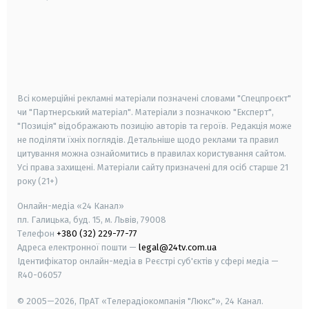
android
apple
smart tv
samsung smart tv
Всі комерційні рекламні матеріали позначені словами "Спецпроєкт"
чи "Партнерський матеріал". Матеріали з позначкою "Експерт",
"Позиція" відображають позицію авторів та героїв. Редакція може
не поділяти їхніх поглядів. Детальніше щодо реклами та правил
цитування можна ознайомитись в правилах користування сайтом.
Усі права захищені.
Матеріали сайту призначені для осіб старше
21
року (21+)
Онлайн-медіа «24 Канал»
пл. Галицька, буд. 15, м. Львів, 79008
Телефон
+380 (32) 229-77-77
Адреса електронної пошти —
legal@24tv.com.ua
Ідентифікатор онлайн-медіа в Реєстрі суб'єктів у сфері медіа —
R40-06057
© 2005—2026,
ПрАТ «Телерадіокомпанія "Люкс"», 24 Канал.