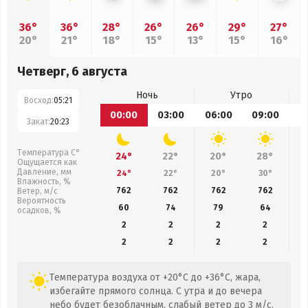
36°
36°
28°
26°
26°
29°
27°
20°
21°
18°
15°
13°
15°
16°
Четверг, 6 августа
Ночь
Утро
Восход:
05:21
00:00
03:00
06:00
09:00
1
Закат:
20:23
Температура С°
24°
22°
20°
28°
Ощущается как
Давление, мм
24°
22°
20°
30°
Влажность, %
762
762
762
762
Ветер, м/с
Вероятность
60
74
79
64
осадков, %
2
2
2
2
2
2
2
2
Температура воздуха от +20°C до +36°C, жара,
избегайте прямого солнца. С утра и до вечера
небо будет безоблачным, слабый ветер до 3 м/с.