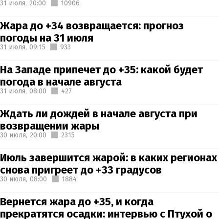
31 июля,
20:00
10906
Жара до +34 возвращается: прогноз
погоды на 31 июля
31 июля,
09:15
933
На Западе припечет до +35: какой будет
погода в начале августа
31 июля,
08:00
427
Ждать ли дождей в начале августа при
возвращении жары
30 июля,
20:00
2315
Июль завершится жарой: в каких регионах
снова пригреет до +33 градусов
30 июля,
08:00
1884
Вернется жара до +35, и когда
прекратятся осадки: интервью с Птухой о