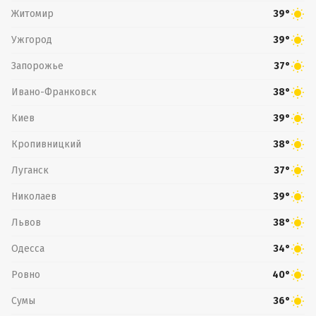
Житомир
39°
Ужгород
39°
Запорожье
37°
Ивано-Франковск
38°
Киев
39°
Кропивницкий
38°
Луганск
37°
Николаев
39°
Львов
38°
Одесса
34°
Ровно
40°
Сумы
36°