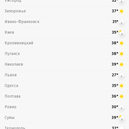
Ужгород
32°
Запорожье
37°
Ивано-Франковск
31°
Киев
35°
Кропивницкий
38°
Луганск
38°
Николаев
39°
Львов
27°
Одесса
35°
Полтава
36°
Ровно
30°
Сумы
39°
Тернополь
32°