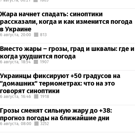
7 августа,
06:21
1803
Жара начнет спадать: синоптики
рассказали, когда и как изменится погода
в Украине
6 августа,
20:00
813
Вместо жары – грозы, град и шквалы: где и
когда ухудшится погода
6 августа,
18:54
1907
Украинцы фиксируют +50 градусов на
"домашних" термометрах: что на это
говорят синоптики
6 августа,
16:46
1918
Грозы сменят сильную жару до +38:
прогноз погоды на ближайшие дни
6 августа,
08:00
3252