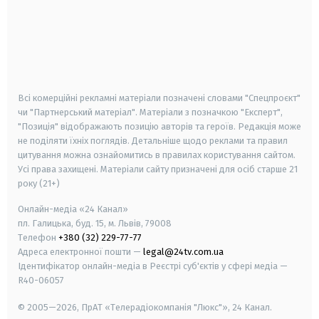
android
apple
smart tv
samsung smart tv
Всі комерційні рекламні матеріали позначені словами "Спецпроєкт"
чи "Партнерський матеріал". Матеріали з позначкою "Експерт",
"Позиція" відображають позицію авторів та героїв. Редакція може
не поділяти їхніх поглядів. Детальніше щодо реклами та правил
цитування можна ознайомитись в правилах користування сайтом.
Усі права захищені.
Матеріали сайту призначені для осіб старше
21
року (21+)
Онлайн-медіа «24 Канал»
пл. Галицька, буд. 15, м. Львів, 79008
Телефон
+380 (32) 229-77-77
Адреса електронної пошти —
legal@24tv.com.ua
Ідентифікатор онлайн-медіа в Реєстрі суб'єктів у сфері медіа —
R40-06057
© 2005—2026,
ПрАТ «Телерадіокомпанія "Люкс"», 24 Канал.