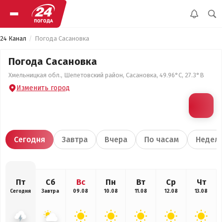
24 Канал
Погода Сасановка
Погода Сасановка
Хмельницкая обл., Шепетовский район, Сасановка, 49.96°С, 27.3°В
Изменить город
Сегодня
Завтра
Вчера
По часам
Недел
Пт
Сб
Вс
Пн
Вт
Ср
Чт
Сегодня
Завтра
09.08
10.08
11.08
12.08
13.08