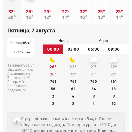
32°
26°
25°
27°
32°
25°
25°
20°
16°
12°
11°
16°
13°
11°
Пятница, 7 августа
Ночь
Утро
Восход:
05:49
00:00
03:00
06:00
09:00
1
Закат:
20:44
Температура С°
26°
22°
21°
22°
Ощущается как
Давление, мм
26°
22°
21°
22°
Влажность, %
761
761
760
761
Ветер, м/с
Вероятность
56
62
64
78
осадков, %
2
4
3
3
2
2
4
52
С утра облачно, слабый ветер до 5 м/с. После
обеда начнется дождь. Температура от +20°C до
+32°C, очень тепло, держитесь в тени. К вечеру