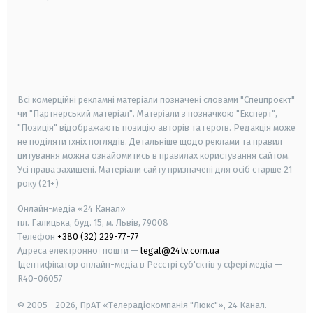
android
apple
smart tv
samsung smart tv
Всі комерційні рекламні матеріали позначені словами "Спецпроєкт"
чи "Партнерський матеріал". Матеріали з позначкою "Експерт",
"Позиція" відображають позицію авторів та героїв. Редакція може
не поділяти їхніх поглядів. Детальніше щодо реклами та правил
цитування можна ознайомитись в правилах користування сайтом.
Усі права захищені.
Матеріали сайту призначені для осіб старше
21
року (21+)
Онлайн-медіа «24 Канал»
пл. Галицька, буд. 15, м. Львів, 79008
Телефон
+380 (32) 229-77-77
Адреса електронної пошти —
legal@24tv.com.ua
Ідентифікатор онлайн-медіа в Реєстрі суб'єктів у сфері медіа —
R40-06057
© 2005—2026,
ПрАТ «Телерадіокомпанія "Люкс"», 24 Канал.