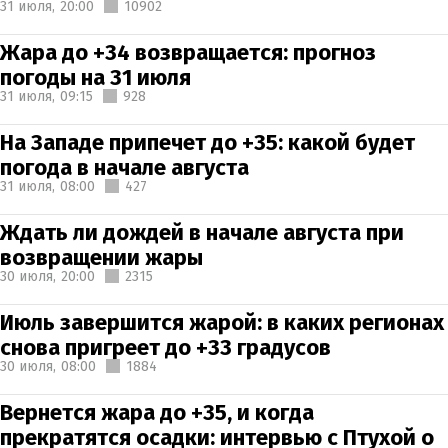
31 июля,
20:00
10902
Жара до +34 возвращается: прогноз
погоды на 31 июля
31 июля,
09:15
928
На Западе припечет до +35: какой будет
погода в начале августа
31 июля,
08:00
427
Ждать ли дождей в начале августа при
возвращении жары
30 июля,
20:00
2315
Июль завершится жарой: в каких регионах
снова пригреет до +33 градусов
30 июля,
08:00
1884
Вернется жара до +35, и когда
прекратятся осадки: интервью с Птухой о