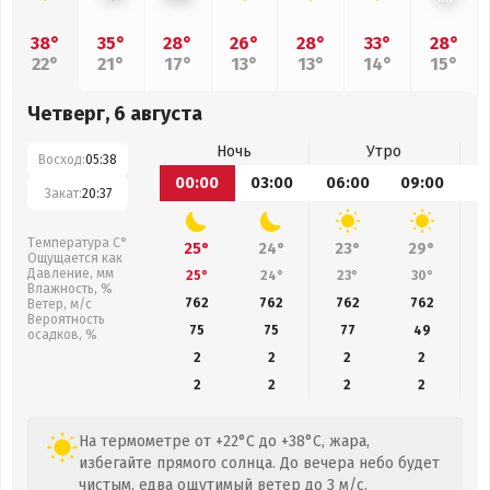
38°
35°
28°
26°
28°
33°
28°
22°
21°
17°
13°
13°
14°
15°
Четверг, 6 августа
Ночь
Утро
Восход:
05:38
00:00
03:00
06:00
09:00
1
Закат:
20:37
Температура С°
25°
24°
23°
29°
Ощущается как
Давление, мм
25°
24°
23°
30°
Влажность, %
762
762
762
762
Ветер, м/с
Вероятность
75
75
77
49
осадков, %
2
2
2
2
2
2
2
2
На термометре от +22°C до +38°C, жара,
избегайте прямого солнца. До вечера небо будет
чистым, едва ощутимый ветер до 3 м/с.