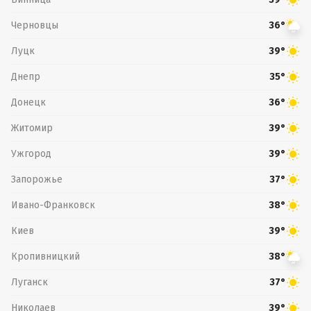
Черновцы
36°
Луцк
39°
Днепр
35°
Донецк
36°
Житомир
39°
Ужгород
39°
Запорожье
37°
Ивано-Франковск
38°
Киев
39°
Кропивницкий
38°
Луганск
37°
Николаев
39°