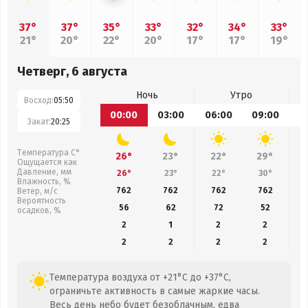
37°
37°
35°
33°
32°
34°
33°
21°
20°
22°
20°
17°
17°
19°
Четверг, 6 августа
Ночь
Утро
Восход:
05:50
00:00
03:00
06:00
09:00
1
Закат:
20:25
Температура С°
26°
23°
22°
29°
Ощущается как
Давление, мм
26°
23°
22°
30°
Влажность, %
762
762
762
762
Ветер, м/с
Вероятность
56
62
72
52
осадков, %
2
1
2
2
2
2
2
2
Температура воздуха от +21°C до +37°C,
ограничьте активность в самые жаркие часы.
Весь день небо будет безоблачным, едва