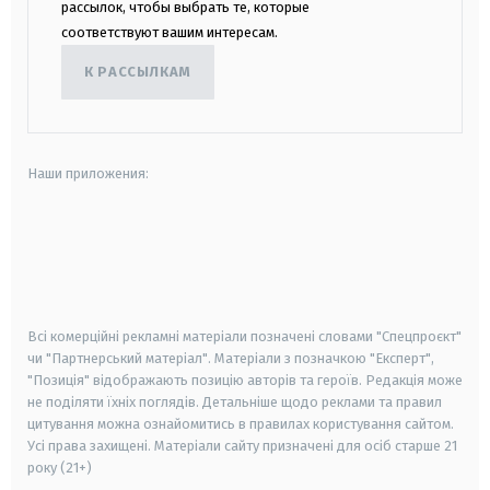
рассылок, чтобы выбрать те, которые
соответствуют вашим интересам.
К РАССЫЛКАМ
Наши приложения:
android
apple
smart tv
samsung smart tv
Всі комерційні рекламні матеріали позначені словами "Спецпроєкт"
чи "Партнерський матеріал". Матеріали з позначкою "Експерт",
"Позиція" відображають позицію авторів та героїв. Редакція може
не поділяти їхніх поглядів. Детальніше щодо реклами та правил
цитування можна ознайомитись в правилах користування сайтом.
Усі права захищені.
Матеріали сайту призначені для осіб старше
21
року (21+)