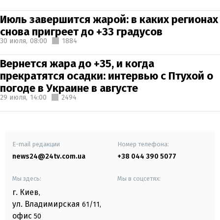
Июль завершится жарой: в каких регионах
снова пригреет до +33 градусов
30 июля,
08:00
1884
Вернется жара до +35, и когда
прекратятся осадки: интервью с Птухой о
погоде в Украине в августе
29 июля,
14:00
2494
E-mail редакции
Номер телефона:
news24@24tv.com.ua
+38 044 390 5077
Мы здесь:
Мы в соцсетях:
г. Киев
,
ул. Владимирская
61/11,
офис
50