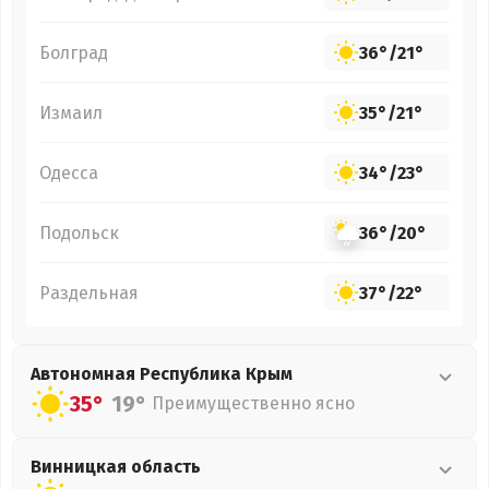
Болград
36°
/
21°
Измаил
35°
/
21°
Одесса
34°
/
23°
Подольск
36°
/
20°
Раздельная
37°
/
22°
Автономная Республика Крым
35°
19°
Преимущественно ясно
Винницкая
область