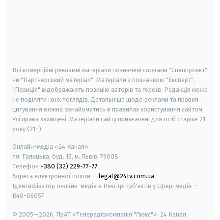
android
apple
smart tv
samsung smart tv
Всі комерційні рекламні матеріали позначені словами "Спецпроєкт"
чи "Партнерський матеріал". Матеріали з позначкою "Експерт",
"Позиція" відображають позицію авторів та героїв. Редакція може
не поділяти їхніх поглядів. Детальніше щодо реклами та правил
цитування можна ознайомитись в правилах користування сайтом.
Усі права захищені.
Матеріали сайту призначені для осіб старше
21
року (21+)
Онлайн-медіа «24 Канал»
пл. Галицька, буд. 15, м. Львів, 79008
Телефон
+380 (32) 229-77-77
Адреса електронної пошти —
legal@24tv.com.ua
Ідентифікатор онлайн-медіа в Реєстрі суб'єктів у сфері медіа —
R40-06057
© 2005—2026,
ПрАТ «Телерадіокомпанія "Люкс"», 24 Канал.