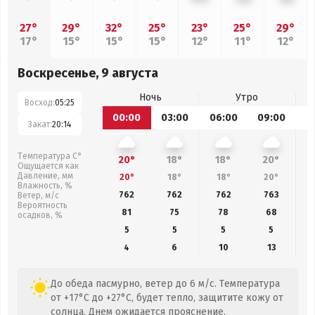
27°
29°
32°
25°
23°
25°
29°
17°
15°
15°
15°
12°
11°
12°
Воскресенье, 9 августа
Ночь
Утро
Восход:
05:25
00:00
03:00
06:00
09:00
1
Закат:
20:14
Температура С°
20°
18°
18°
20°
Ощущается как
Давление, мм
20°
18°
18°
20°
Влажность, %
762
762
762
763
Ветер, м/с
Вероятность
81
75
78
68
осадков, %
5
5
5
5
4
6
10
13
До обеда пасмурно, ветер до 6 м/с. Температура
от +17°C до +27°C, будет тепло, защитите кожу от
солнца. Днем ожидается прояснение.