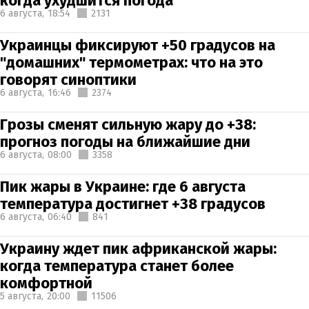
когда ухудшится погода
6 августа,
18:54
2131
Украинцы фиксируют +50 градусов на
"домашних" термометрах: что на это
говорят синоптики
6 августа,
16:46
2374
Грозы сменят сильную жару до +38:
прогноз погоды на ближайшие дни
6 августа,
08:00
3358
Пик жары в Украине: где 6 августа
температура достигнет +38 градусов
6 августа,
06:40
841
Украину ждет пик африканской жары:
когда температура станет более
комфортной
5 августа,
20:00
11506