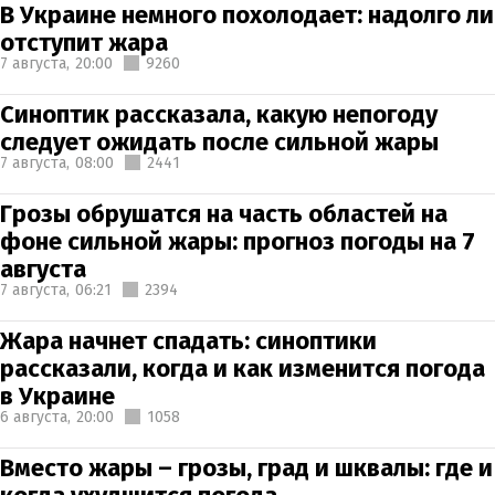
В Украине немного похолодает: надолго ли
отступит жара
7 августа,
20:00
9260
Синоптик рассказала, какую непогоду
следует ожидать после сильной жары
7 августа,
08:00
2441
Грозы обрушатся на часть областей на
фоне сильной жары: прогноз погоды на 7
августа
7 августа,
06:21
2394
Жара начнет спадать: синоптики
рассказали, когда и как изменится погода
в Украине
6 августа,
20:00
1058
Вместо жары – грозы, град и шквалы: где и