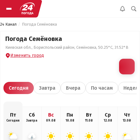
24 Канал
Погода Семёновка
Погода Семёновка
Киевская обл., Бориспольский район, Семёновка, 50.25°С, 31.52°В
Изменить город
Сегодня
Завтра
Вчера
По часам
Недел
Пт
Сб
Вс
Пн
Вт
Ср
Чт
Сегодня
Завтра
09.08
10.08
11.08
12.08
13.08