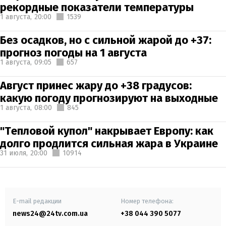
рекордные показатели температуры
1 августа,
20:00
1539
Без осадков, но с сильной жарой до +37:
прогноз погоды на 1 августа
1 августа,
09:05
657
Август принес жару до +38 градусов:
какую погоду прогнозируют на выходные
1 августа,
08:00
845
"Тепловой купол" накрывает Европу: как
долго продлится сильная жара в Украине
31 июля,
20:00
10914
E-mail редакции
Номер телефона:
news24@24tv.com.ua
+38 044 390 5077