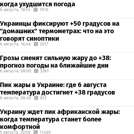
когда ухудшится погода
6 августа,
18:54
1976
Украинцы фиксируют +50 градусов на
"домашних" термометрах: что на это
говорят синоптики
6 августа,
16:46
2017
Грозы сменят сильную жару до +38:
прогноз погоды на ближайшие дни
6 августа,
08:00
3281
Пик жары в Украине: где 6 августа
температура достигнет +38 градусов
6 августа,
06:40
822
Украину ждет пик африканской жары:
когда температура станет более
комфортной
5 августа,
20:00
11409