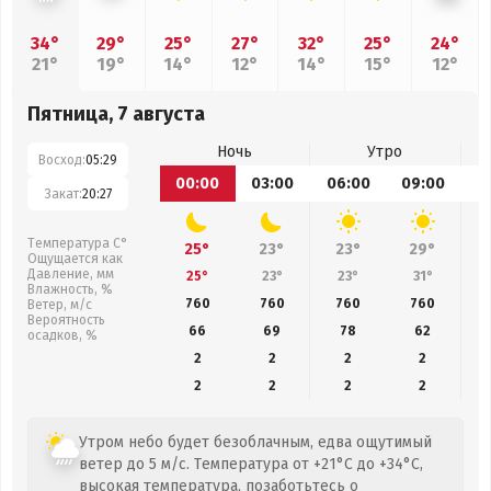
34°
29°
25°
27°
32°
25°
24°
21°
19°
14°
12°
14°
15°
12°
Пятница, 7 августа
Ночь
Утро
Восход:
05:29
00:00
03:00
06:00
09:00
1
Закат:
20:27
Температура С°
25°
23°
23°
29°
Ощущается как
Давление, мм
25°
23°
23°
31°
Влажность, %
760
760
760
760
Ветер, м/с
Вероятность
66
69
78
62
осадков, %
2
2
2
2
2
2
2
2
Утром небо будет безоблачным, едва ощутимый
ветер до 5 м/с. Температура от +21°C до +34°C,
высокая температура, позаботьтесь о