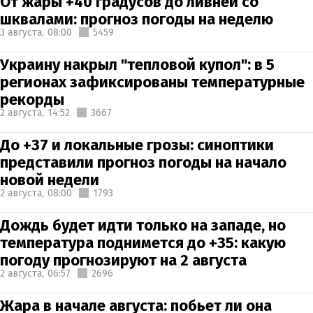
От жары +40 градусов до ливней со
шквалами: прогноз погоды на неделю
3 августа,
08:00
5459
Украину накрыл "тепловой купол": в 5
регионах зафиксированы температурные
рекорды
2 августа,
14:52
3667
До +37 и локальные грозы: синоптики
представили прогноз погоды на начало
новой недели
2 августа,
08:00
1793
Дождь будет идти только на западе, но
температура поднимется до +35: какую
погоду прогнозируют на 2 августа
2 августа,
06:57
2696
Жара в начале августа: побьет ли она