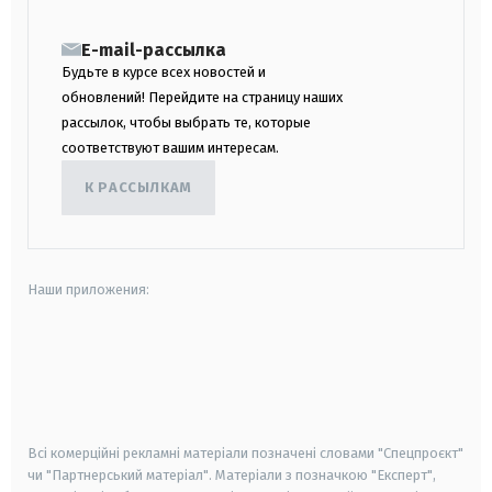
E-mail-рассылка
Будьте в курсе всех новостей и
обновлений! Перейдите на страницу наших
рассылок, чтобы выбрать те, которые
соответствуют вашим интересам.
К РАССЫЛКАМ
Наши приложения:
android
apple
smart tv
samsung smart tv
Всі комерційні рекламні матеріали позначені словами "Спецпроєкт"
чи "Партнерський матеріал". Матеріали з позначкою "Експерт",