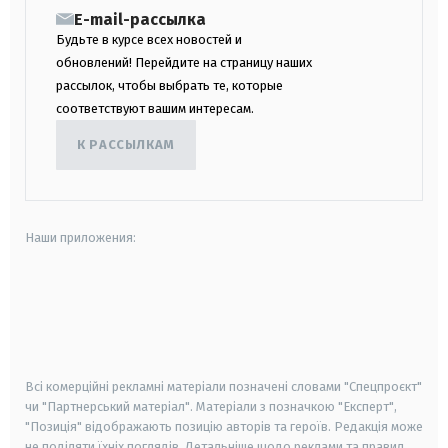
E-mail-рассылка
Будьте в курсе всех новостей и
обновлений! Перейдите на страницу наших
рассылок, чтобы выбрать те, которые
соответствуют вашим интересам.
К РАССЫЛКАМ
Наши приложения:
android
apple
smart tv
samsung smart tv
Всі комерційні рекламні матеріали позначені словами "Спецпроєкт"
чи "Партнерський матеріал". Матеріали з позначкою "Експерт",
"Позиція" відображають позицію авторів та героїв. Редакція може
не поділяти їхніх поглядів. Детальніше щодо реклами та правил