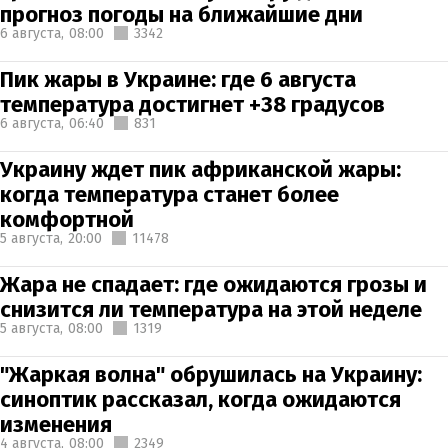
прогноз погоды на ближайшие дни
6 августа,
08:00
3342
Пик жары в Украине: где 6 августа
температура достигнет +38 градусов
6 августа,
06:40
831
Украину ждет пик африканской жары:
когда температура станет более
комфортной
5 августа,
20:00
11478
Жара не спадает: где ожидаются грозы и
снизится ли температура на этой неделе
5 августа,
08:00
1319
"Жаркая волна" обрушилась на Украину:
синоптик рассказал, когда ожидаются
изменения
4 августа,
08:00
2349