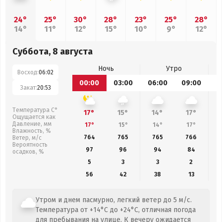
24°
25°
30°
28°
23°
25°
28°
14°
11°
12°
15°
10°
9°
12°
Суббота, 8 августа
Ночь
Утро
Восход:
06:02
00:00
03:00
06:00
09:00
1
Закат:
20:53
Температура С°
17°
15°
14°
17°
Ощущается как
Давление, мм
17°
15°
14°
17°
Влажность, %
764
765
765
766
Ветер, м/с
Вероятность
97
96
94
84
осадков, %
5
3
3
2
56
42
38
13
Утром и днем пасмурно, легкий ветер до 5 м/с.
Температура от +14°C до +24°C, отличная погода
для пребывания на улице. К вечеру ожидается