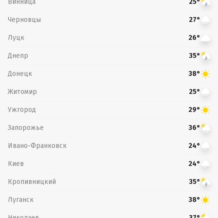
Винница
25°
Черновцы
27°
Луцк
26°
Днепр
35°
Донецк
38°
Житомир
25°
Ужгород
29°
Запорожье
36°
Ивано-Франковск
24°
Киев
24°
Кропивницкий
35°
Луганск
38°
Николаев
37°