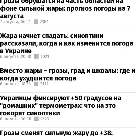
Грозы обрушатся на часть областей на
фоне сильной жары: прогноз погоды на 7
августа
7 августа,
06:21
2381
Жара начнет спадать: синоптики
рассказали, когда и как изменится погода
в Украине
6 августа,
20:00
1021
Вместо жары – грозы, град и шквалы: где и
когда ухудшится погода
6 августа,
18:54
2117
Украинцы фиксируют +50 градусов на
"домашних" термометрах: что на это
говорят синоптики
6 августа,
16:46
2325
Грозы сменят сильную жару до +38: