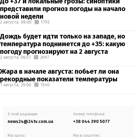
До +37 и локальные грозы: синоптики
представили прогноз погоды на начало
новой недели
2 августа,
08:00
1793
Дождь будет идти только на западе, но
температура поднимется до +35: какую
погоду прогнозируют на 2 августа
2 августа,
06:57
2697
Жара в начале августа: побьет ли она
рекордные показатели температуры
1 августа,
20:00
1540
E-mail редакции
Номер телефона:
news24@24tv.com.ua
+38 044 390 5077
Мы здесь:
Мы в соцсетях: