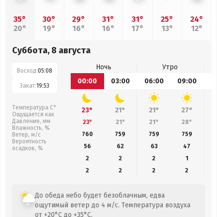
35°
30°
29°
31°
31°
25°
24°
20°
19°
16°
16°
17°
13°
12°
Суббота, 8 августа
Ночь
Утро
Восход:
05:08
00:00
03:00
06:00
09:00
1
Закат:
19:53
Температура С°
23°
21°
21°
27°
Ощущается как
Давление, мм
23°
21°
21°
28°
Влажность, %
760
759
759
759
Ветер, м/с
Вероятность
56
62
63
47
осадков, %
2
2
2
1
2
2
2
2
До обеда небо будет безоблачным, едва
ощутимый ветер до 4 м/с. Температура воздуха
от +20°C до +35°C.