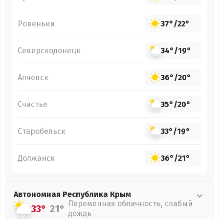
Ровеньки
37°
/
22°
Северскодонецк
34°
/
19°
Алчевск
36°
/
20°
Счастье
35°
/
20°
Старобельск
33°
/
19°
Должанск
36°
/
21°
Автономная Республика Крым
Переменная облачность, слабый
33°
21°
дождь