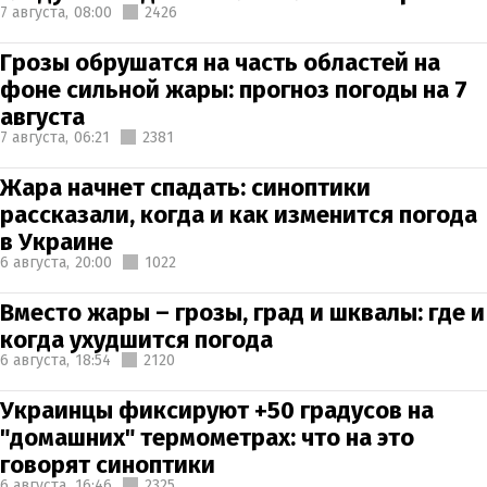
7 августа,
08:00
2426
Грозы обрушатся на часть областей на
фоне сильной жары: прогноз погоды на 7
августа
7 августа,
06:21
2381
Жара начнет спадать: синоптики
рассказали, когда и как изменится погода
в Украине
6 августа,
20:00
1022
Вместо жары – грозы, град и шквалы: где и
когда ухудшится погода
6 августа,
18:54
2120
Украинцы фиксируют +50 градусов на
"домашних" термометрах: что на это
говорят синоптики
6 августа,
16:46
2325