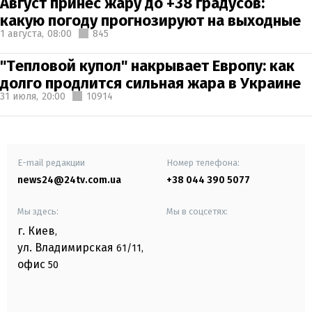
Август принес жару до +38 градусов:
какую погоду прогнозируют на выходные
1 августа,
08:00
845
"Тепловой купол" накрывает Европу: как
долго продлится сильная жара в Украине
31 июля,
20:00
10914
E-mail редакции
Номер телефона:
news24@24tv.com.ua
+38 044 390 5077
Мы здесь:
Мы в соцсетях:
г. Киев
,
ул. Владимирская
61/11,
офис
50