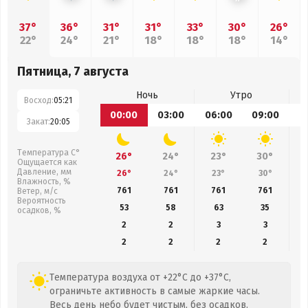
37°
36°
31°
31°
33°
30°
26°
22°
24°
21°
18°
18°
18°
14°
Пятница, 7 августа
Ночь
Утро
Восход:
05:21
00:00
03:00
06:00
09:00
1
Закат:
20:05
Температура С°
26°
24°
23°
30°
Ощущается как
Давление, мм
26°
24°
23°
30°
Влажность, %
761
761
761
761
Ветер, м/с
Вероятность
53
58
63
35
осадков, %
2
2
3
3
2
2
2
2
Температура воздуха от +22°C до +37°C,
ограничьте активность в самые жаркие часы.
Весь день небо будет чистым, без осадков.