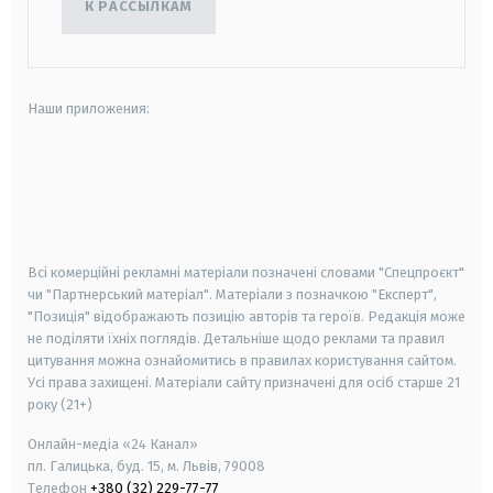
К РАССЫЛКАМ
Наши приложения:
android
apple
smart tv
samsung smart tv
Всі комерційні рекламні матеріали позначені словами "Спецпроєкт"
чи "Партнерський матеріал". Матеріали з позначкою "Експерт",
"Позиція" відображають позицію авторів та героїв. Редакція може
не поділяти їхніх поглядів. Детальніше щодо реклами та правил
цитування можна ознайомитись в правилах користування сайтом.
Усі права захищені.
Матеріали сайту призначені для осіб старше
21
року (21+)
Онлайн-медіа «24 Канал»
пл. Галицька, буд. 15, м. Львів, 79008
Телефон
+380 (32) 229-77-77