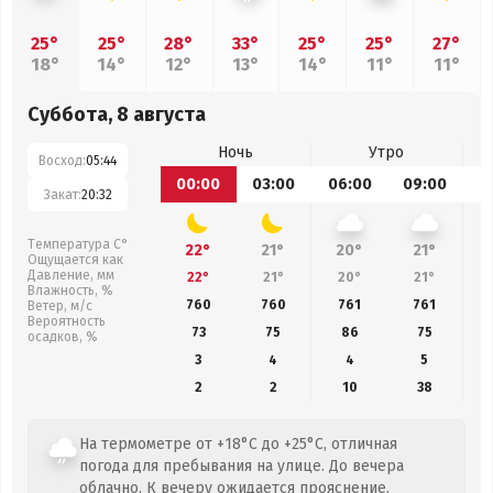
25°
25°
28°
33°
25°
25°
27°
18°
14°
12°
13°
14°
11°
11°
Суббота, 8 августа
Ночь
Утро
Восход:
05:44
00:00
03:00
06:00
09:00
1
Закат:
20:32
Температура С°
22°
21°
20°
21°
Ощущается как
Давление, мм
22°
21°
20°
21°
Влажность, %
760
760
761
761
Ветер, м/с
Вероятность
73
75
86
75
осадков, %
3
4
4
5
2
2
10
38
На термометре от +18°C до +25°C, отличная
погода для пребывания на улице. До вечера
облачно. К вечеру ожидается прояснение.