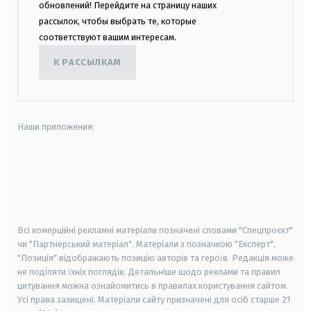
обновлений! Перейдите на страницу наших
рассылок, чтобы выбрать те, которые
соответствуют вашим интересам.
К РАССЫЛКАМ
Наши приложения:
android
apple
smart tv
samsung smart tv
Всі комерційні рекламні матеріали позначені словами "Спецпроєкт"
чи "Партнерський матеріал". Матеріали з позначкою "Експерт",
"Позиція" відображають позицію авторів та героїв. Редакція може
не поділяти їхніх поглядів. Детальніше щодо реклами та правил
цитування можна ознайомитись в правилах користування сайтом.
Усі права захищені.
Матеріали сайту призначені для осіб старше
21