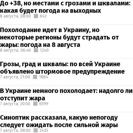
До +38, но местами с грозами и шквалами:
какая будет погода на выходных
8 августа,
08:00
643
Похолодание идет в Украину, но
некоторые регионы будут страдать от
жары: погода на 8 августа
8 августа,
06:46
1240
Грозы, град и шквалы: по всей Украине
объявлено штормовое предупреждение
7 августа,
21:00
1884
В Украине немного похолодает: надолго ли
отступит жара
7 августа,
20:00
6599
Синоптик рассказала, какую непогоду
следует ожидать после сильной жары
7 августа,
08:00
2435