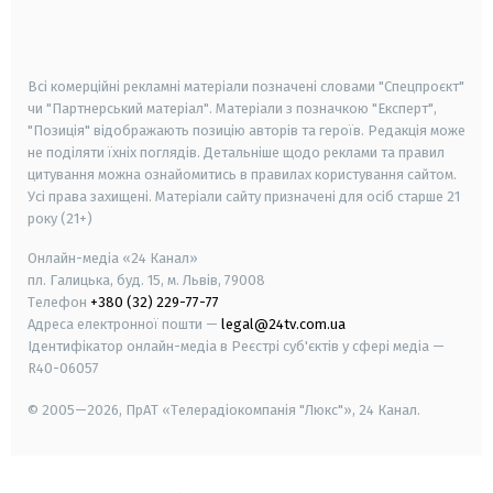
smart tv
samsung smart tv
Всі комерційні рекламні матеріали позначені словами "Спецпроєкт"
чи "Партнерський матеріал". Матеріали з позначкою "Експерт",
"Позиція" відображають позицію авторів та героїв. Редакція може
не поділяти їхніх поглядів. Детальніше щодо реклами та правил
цитування можна ознайомитись в правилах користування сайтом.
Усі права захищені.
Матеріали сайту призначені для осіб старше
21
року (21+)
Онлайн-медіа «24 Канал»
пл. Галицька, буд. 15, м. Львів, 79008
Телефон
+380 (32) 229-77-77
Адреса електронної пошти —
legal@24tv.com.ua
Ідентифікатор онлайн-медіа в Реєстрі суб'єктів у сфері медіа —
R40-06057
© 2005—2026,
ПрАТ «Телерадіокомпанія "Люкс"», 24 Канал.