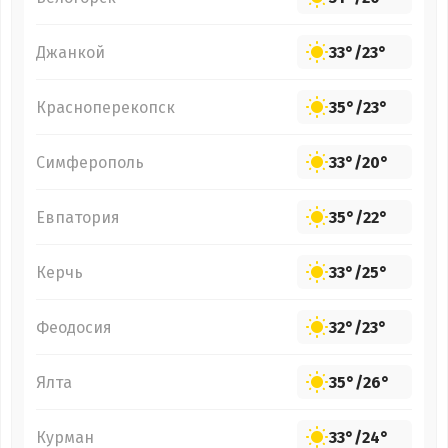
Джанкой
33°
/
23°
Красноперекопск
35°
/
23°
Симферополь
33°
/
20°
Евпатория
35°
/
22°
Керчь
33°
/
25°
Феодосия
32°
/
23°
Ялта
35°
/
26°
Курман
33°
/
24°