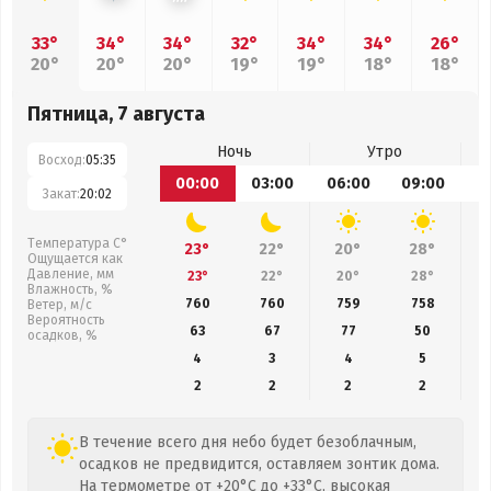
33°
34°
34°
32°
34°
34°
26°
20°
20°
20°
19°
19°
18°
18°
Пятница, 7 августа
Ночь
Утро
Восход:
05:35
00:00
03:00
06:00
09:00
1
Закат:
20:02
Температура С°
23°
22°
20°
28°
Ощущается как
Давление, мм
23°
22°
20°
28°
Влажность, %
760
760
759
758
Ветер, м/с
Вероятность
63
67
77
50
осадков, %
4
3
4
5
2
2
2
2
В течение всего дня небо будет безоблачным,
осадков не предвидится, оставляем зонтик дома.
На термометре от +20°C до +33°C, высокая