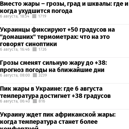
Вместо жары – грозы, град и шквалы: где и
когда ухудшится погода
6 августа,
18:54
1719
Украинцы фиксируют +50 градусов на
"домашних" термометрах: что на это
говорят синоптики
6 августа,
16:46
1726
Грозы сменят сильную жару до +38:
прогноз погоды на ближайшие дни
6 августа,
08:00
3239
Пик жары в Украине: где 6 августа
температура достигнет +38 градусов
6 августа,
06:40
816
Украину ждет пик африканской жары:
когда температура станет более
комфортной