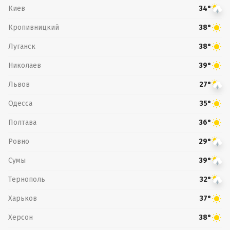
Киев
34°
Кропивницкий
38°
Луганск
38°
Николаев
39°
Львов
27°
Одесса
35°
Полтава
36°
Ровно
29°
Сумы
39°
Тернополь
32°
Харьков
37°
Херсон
38°