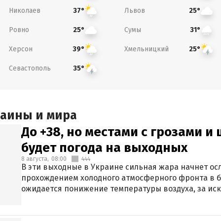
Николаев
Львов
37°
25°
Ровно
Сумы
25°
31°
Херсон
Хмельницкий
39°
25°
Севастополь
35°
раины и мира
До +38, но местами с грозами и
будет погода на выходных
8 августа,
08:00
444
В эти выходные в Украине сильная жара начнет осл
прохождением холодного атмосферного фронта в 
ожидается понижение температуры воздуха, за ис
Крыма.