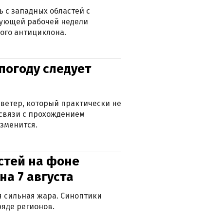
 с западных областей с
дующей рабочей недели
ого антициклона.
погоду следует
ветер, который практически не
в связи с прохождением
зменится.
стей на фоне
на 7 августа
ся сильная жара. Синоптики
яде регионов.