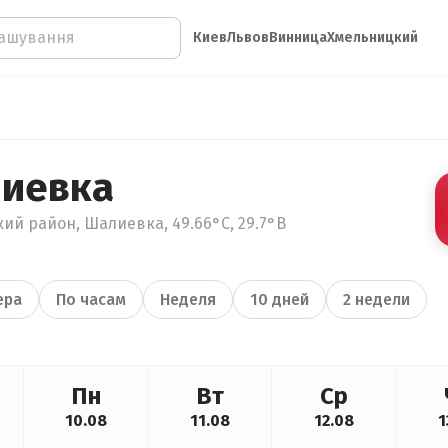
Киев
Львов
Винница
Хмельницкий
лиевка
ий район, Шалиевка, 49.66°С, 29.7°В
ера
По часам
Неделя
10 дней
2 недели
Пн
Вт
Ср
10.08
11.08
12.08
1