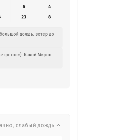
6
4
6
23
8
ебольшой дождь, ветер до
етрогон»). Какой Мирон —
ачно, слабый дождь