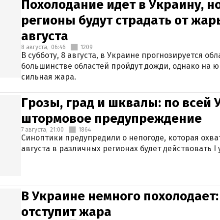
Похолодание идет в Украину, н
регионы будут страдать от жары
августа
8 августа,
06:46
1209
В субботу, 8 августа, в Украине прогнозируется об
большинстве областей пройдут дожди, однако на ю
сильная жара.
Грозы, град и шквалы: по всей
штормовое предупреждение
7 августа,
21:00
1864
Синоптики предупредили о непогоде, которая охват
августа в различных регионах будет действовать I
В Украине немного похолодает:
отступит жара