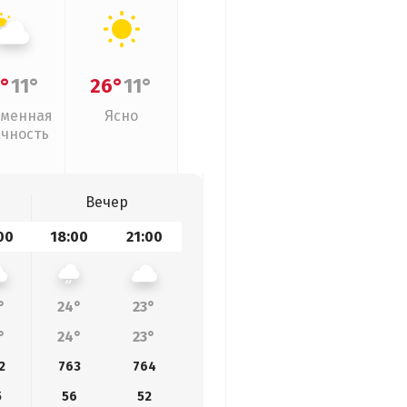
°
11°
26°
11°
менная
Ясно
ачность
Вечер
00
18:00
21:00
°
24°
23°
°
24°
23°
2
763
764
5
56
52