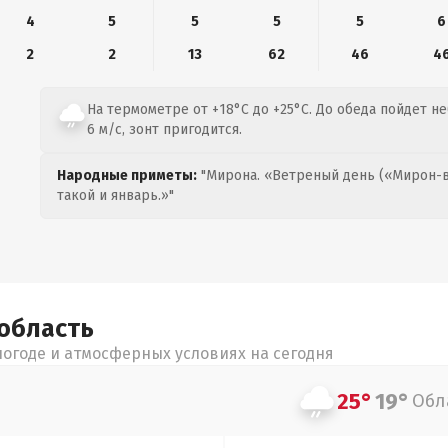
4
5
5
5
5
6
2
2
13
62
46
4
На термометре от +18°C до +25°C. До обеда пойдет н
6 м/с, зонт пригодится.
Народные приметы:
"Мирона. «Ветреный день («Мирон-в
такой и январь.»"
область
огоде и атмосферных условиях на сегодня
25°
19°
Обл