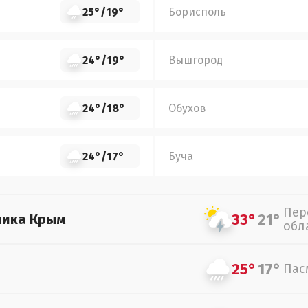
25°
/
19°
Борисполь
24°
/
19°
Вышгород
24°
/
18°
Обухов
24°
/
17°
Буча
Пер
33°
21°
лика Крым
обл
25°
17°
Пас