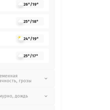
26°
/
19°
25°
/
18°
24°
/
19°
25°
/
17°
еменная
ачность, грозы
мурно, дождь