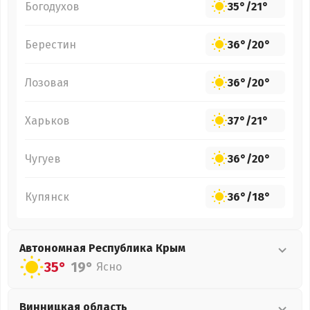
Богодухов
35°
/
21°
Берестин
36°
/
20°
Лозовая
36°
/
20°
Харьков
37°
/
21°
Чугуев
36°
/
20°
Купянск
36°
/
18°
Автономная Республика Крым
35°
19°
Ясно
Винницкая
область