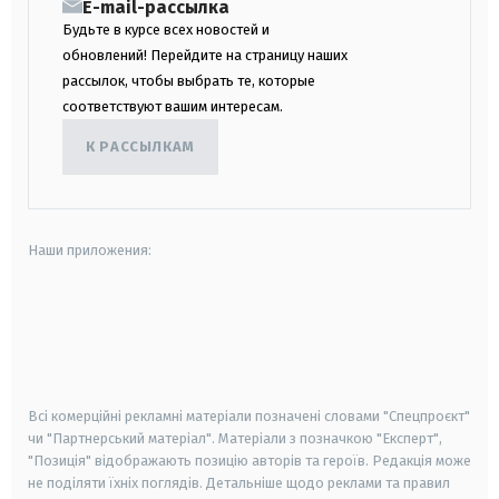
E-mail-рассылка
Будьте в курсе всех новостей и
обновлений! Перейдите на страницу наших
рассылок, чтобы выбрать те, которые
соответствуют вашим интересам.
К РАССЫЛКАМ
Наши приложения:
android
apple
smart tv
samsung smart tv
Всі комерційні рекламні матеріали позначені словами "Спецпроєкт"
чи "Партнерський матеріал". Матеріали з позначкою "Експерт",
"Позиція" відображають позицію авторів та героїв. Редакція може
не поділяти їхніх поглядів. Детальніше щодо реклами та правил