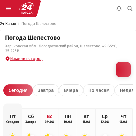
24 Канал
Погода Шелестово
Погода Шелестово
Харьковская обл., Богодуховский район, Шелестово, 49.85°С,
35.22°В
Изменить город
Сегодня
Завтра
Вчера
По часам
Недел
Пт
Сб
Вс
Пн
Вт
Ср
Чт
Сегодня
Завтра
09.08
10.08
11.08
12.08
13.08