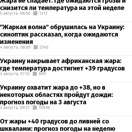
Жара не спадает: где ожидаются грозы и
снизится ли температура на этой неделе
5 августа,
08:00
1312
"Жаркая волна" обрушилась на Украину:
синоптик рассказал, когда ожидаются
изменения
4 августа,
08:00
2340
Украину накрывает африканская жара:
где температура достигнет +39 градусов
4 августа,
07:33
909
Украину охватит жара до +38, но в
некоторых областях пройдут дожди:
прогноз погоды на 3 августа
3 августа,
09:27
10938
От жары +40 градусов до ливней со
шквалами: прогноз погоды на неделю