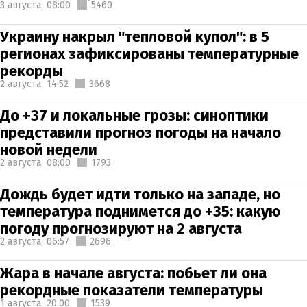
3 августа,
08:00
5460
Украину накрыл "тепловой купол": в 5
регионах зафиксированы температурные
рекорды
2 августа,
14:52
3668
До +37 и локальные грозы: синоптики
представили прогноз погоды на начало
новой недели
2 августа,
08:00
1793
Дождь будет идти только на западе, но
температура поднимется до +35: какую
погоду прогнозируют на 2 августа
2 августа,
06:57
2696
Жара в начале августа: побьет ли она
рекордные показатели температуры
1 августа,
20:00
1539