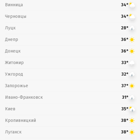
Винница
34°
Черновцы
34°
Луцк
28°
Днепр
36°
Донецк
36°
Житомир
33°
Ужгород
32°
Запорожье
37°
Ивано-Франковск
31°
Киев
35°
Кропивницкий
38°
Луганск
38°