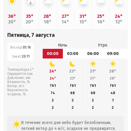
36°
35°
28°
27°
31°
25°
24°
20°
20°
18°
14°
15°
16°
12°
Пятница, 7 августа
Ночь
Утро
Восход:
05:16
00:00
03:00
06:00
09:00
1
Закат:
20:11
Температура С°
24°
23°
21°
28°
Ощущается как
Давление, мм
24°
23°
21°
28°
Влажность, %
761
761
761
761
Ветер, м/с
Вероятность
74
68
68
48
осадков, %
2
2
2
1
2
2
2
2
В течение всего дня небо будет безоблачным,
легкий ветер до 4 м/с, осадков не предвидится.