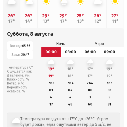
26°
26°
29°
29°
25°
26°
27°
17°
14°
13°
17°
13°
12°
11°
Суббота, 8 августа
Ночь
Утро
Восход:
05:56
00:00
03:00
06:00
09:00
1
Закат:
20:47
Температура С°
19°
18°
17°
19°
Ощущается как
Давление, мм
19°
18°
17°
19°
Влажность, %
763
764
764
765
Ветер, м/с
Вероятность
81
84
88
81
осадков, %
4
4
3
3
17
48
60
31
Температура воздуха от +17°C до +26°C. Утром
будет дождь, едва ощутимый ветер до 5 м/с, не