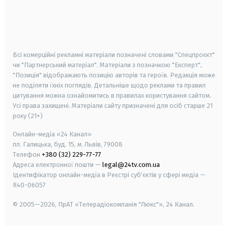
android
apple
smart tv
samsung smart tv
Всі комерційні рекламні матеріали позначені словами "Спецпроєкт"
чи "Партнерський матеріал". Матеріали з позначкою "Експерт",
"Позиція" відображають позицію авторів та героїв. Редакція може
не поділяти їхніх поглядів. Детальніше щодо реклами та правил
цитування можна ознайомитись в правилах користування сайтом.
Усі права захищені.
Матеріали сайту призначені для осіб старше
21
року (21+)
Онлайн-медіа «24 Канал»
пл. Галицька, буд. 15, м. Львів, 79008
Телефон
+380 (32) 229-77-77
Адреса електронної пошти —
legal@24tv.com.ua
Ідентифікатор онлайн-медіа в Реєстрі суб'єктів у сфері медіа —
R40-06057
© 2005—2026,
ПрАТ «Телерадіокомпанія "Люкс"», 24 Канал.