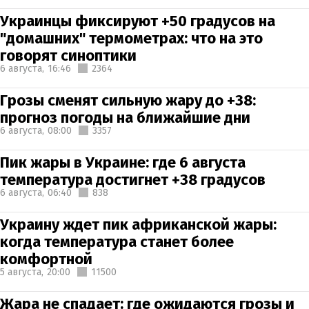
Украинцы фиксируют +50 градусов на
"домашних" термометрах: что на это
говорят синоптики
6 августа,
16:46
2364
Грозы сменят сильную жару до +38:
прогноз погоды на ближайшие дни
6 августа,
08:00
3357
Пик жары в Украине: где 6 августа
температура достигнет +38 градусов
6 августа,
06:40
838
Украину ждет пик африканской жары:
когда температура станет более
комфортной
5 августа,
20:00
11500
Жара не спадает: где ожидаются грозы и