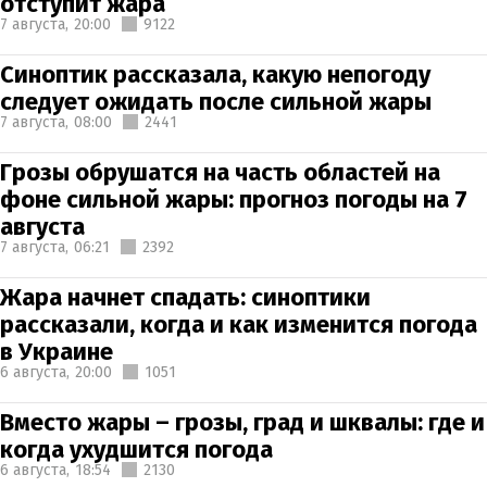
отступит жара
7 августа,
20:00
9122
Синоптик рассказала, какую непогоду
следует ожидать после сильной жары
7 августа,
08:00
2441
Грозы обрушатся на часть областей на
фоне сильной жары: прогноз погоды на 7
августа
7 августа,
06:21
2392
Жара начнет спадать: синоптики
рассказали, когда и как изменится погода
в Украине
6 августа,
20:00
1051
Вместо жары – грозы, град и шквалы: где и
когда ухудшится погода
6 августа,
18:54
2130