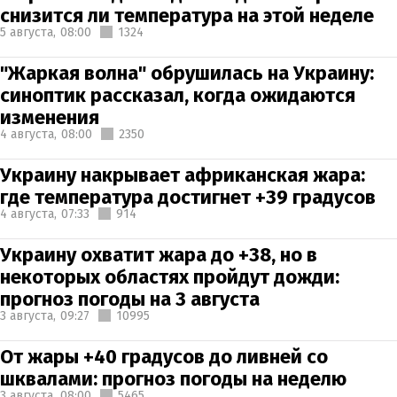
снизится ли температура на этой неделе
5 августа,
08:00
1324
"Жаркая волна" обрушилась на Украину:
синоптик рассказал, когда ожидаются
изменения
4 августа,
08:00
2350
Украину накрывает африканская жара:
где температура достигнет +39 градусов
4 августа,
07:33
914
Украину охватит жара до +38, но в
некоторых областях пройдут дожди:
прогноз погоды на 3 августа
3 августа,
09:27
10995
От жары +40 градусов до ливней со
шквалами: прогноз погоды на неделю
3 августа,
08:00
5465